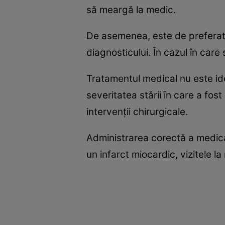
să meargă la medic.
De asemenea, este de preferat s
diagnosticului. În cazul în care
Tratamentul medical nu este iden
severitatea stǎrii ȋn care a fo
intervenţii chirurgicale.
Administrarea corectă a medica
un infarct miocardic, vizitele l