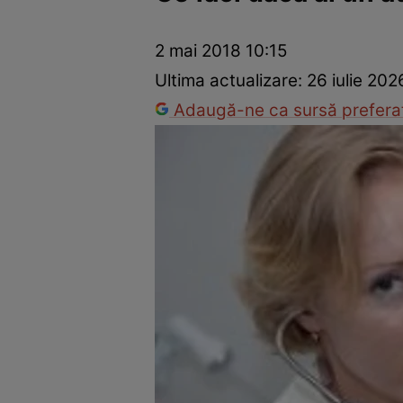
Prevenție și tratament
Remedii naturiste
Medicii răspu
2 mai 2018 10:15
Ultima actualizare:
26 iulie 202
Adaugă-ne ca sursă preferat