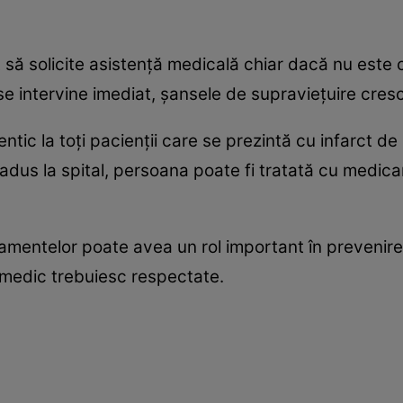
ă solicite asistenţă medicală chiar dacă nu este c
 se intervine imediat, şansele de supravieţuire cresc
tic la toţi pacienţii care se prezintă cu infarct de
st adus la spital, persoana poate fi tratată cu med
mentelor poate avea un rol important în prevenir
a medic trebuiesc respectate.