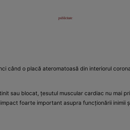
nci când o placă ateromatoasă din interiorul coron
init sau blocat, ţesutul muscular cardiac nu mai pr
 impact foarte important asupra funcţionării inimii 