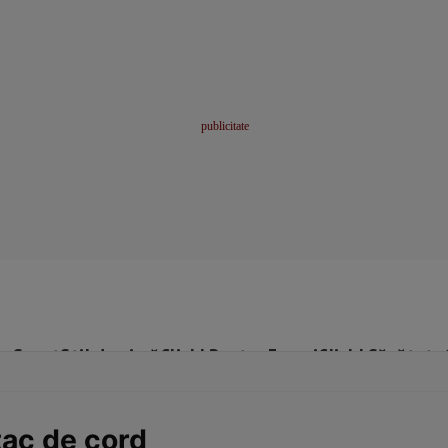
me
Sport
Stil de viață
Click! Pentru Femei
Click! Sănătate
tac de cord