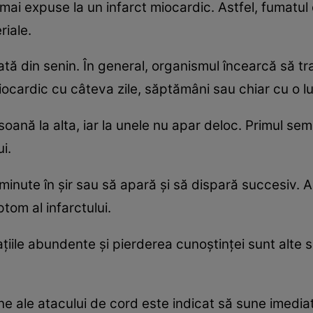
i expuse la un infarct miocardic. Astfel, fumatul 
riale.
ată din senin. În general, organismul încearcă să 
 miocardic cu câteva zile, săptămâni sau chiar cu o lu
oană la alta, iar la unele nu apar deloc. Primul sem
i.
inute în şir sau să apară şi să dispară succesiv. Ad
ptom al infarctului.
ţiile abundente şi pierderea cunoştinţei sunt alte
 ale atacului de cord este indicat să sune imedia