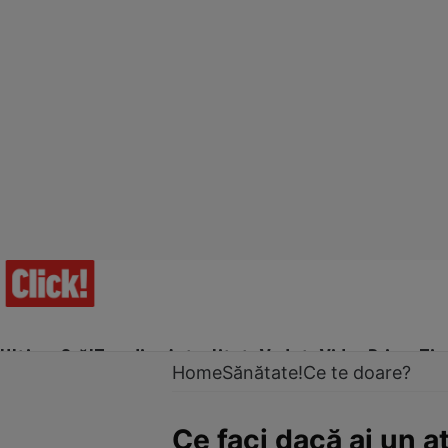
Ultima Oră!
Trending
Actualitate
Vedete
Video
Prime Ti
Home
Sănătate!
Ce te doare?
Ce faci dacă ai un a