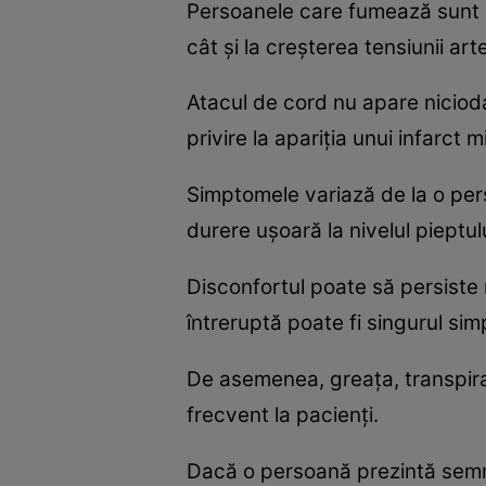
Persoanele care fumează sunt ma
cât şi la creşterea tensiunii arte
Atacul de cord nu apare niciod
privire la apariţia unui infarct
Simptomele variază de la o pers
durere uşoară la nivelul pieptulu
Disconfortul poate să persiste m
întreruptă poate fi singurul sim
De asemenea, greaţa, transpira
frecvent la pacienţi.
Dacă o persoană prezintă semne