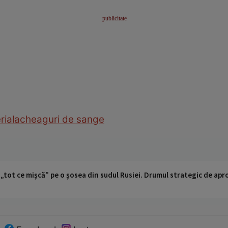
riala
cheaguri de sange
 „tot ce mișcă” pe o șosea din sudul Rusiei. Drumul strategic de ap