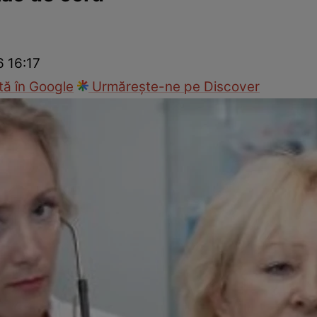
nd
Viața sexuală
Specialiști
Ce te doare?
Wellness
Famili
6 16:17
ă în Google
Urmărește-ne pe Discover