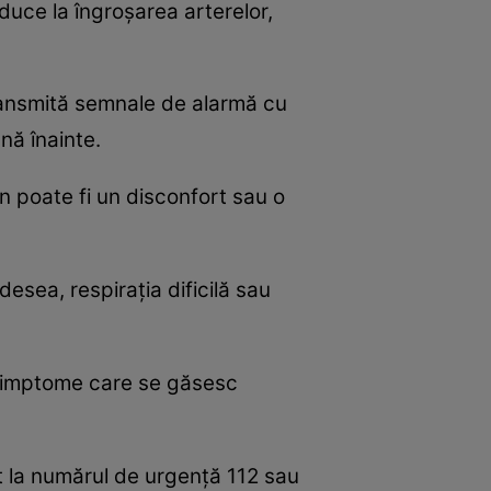
duce la îngroşarea arterelor,
transmită semnale de alarmă cu
nă înainte.
n poate fi un disconfort sau o
esea, respiraţia dificilă sau
 simptome care se găsesc
t la numărul de urgenţă 112 sau