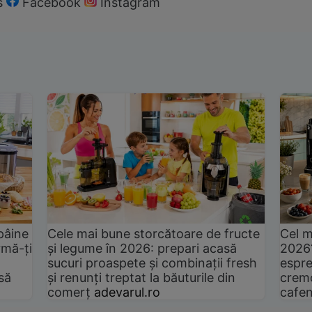
s
Facebook
Instagram
pâine
Cele mai bune storcătoare de fructe
Cel m
rmă-ți
și legume în 2026: prepari acasă
2026
sucuri proaspete și combinații fresh
espre
să
și renunți treptat la băuturile din
cremo
comerț
adevarul.ro
cafen