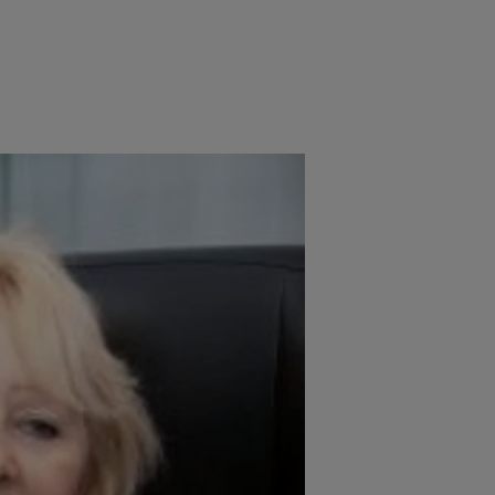
e
Psiho