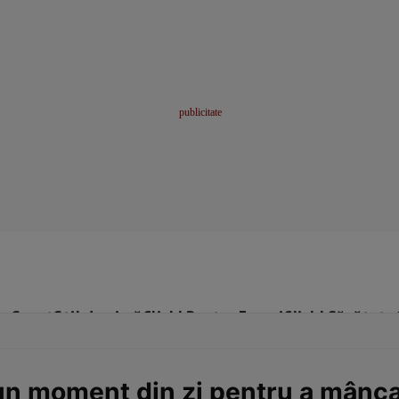
me
Sport
Stil de viață
Click! Pentru Femei
Click! Sănătate
bun moment din zi pentru a mânc