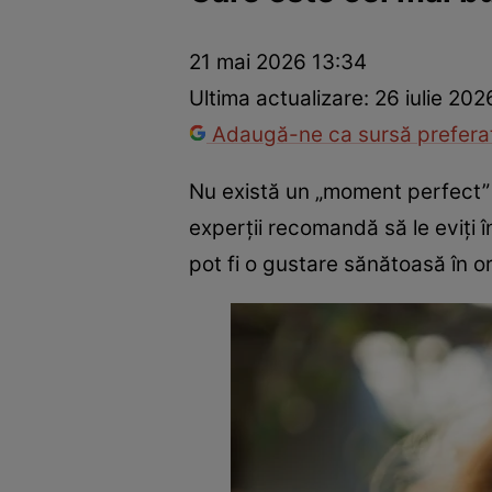
Prevenție și tratament
Remedii naturiste
Medicii răspu
21 mai 2026 13:34
Ultima actualizare:
26 iulie 202
Adaugă-ne ca sursă preferat
Nu există un „moment perfect” 
experții recomandă să le eviți 
pot fi o gustare sănătoasă în or