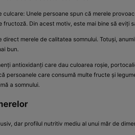
de culcare: Unele persoane spun că merele provoac
e fructoză. Din acest motiv, este mai bine să eviți 
 direct merele de calitatea somnului. Totuși, anumi
ai bun.
nți antioxidanți care dau culoarea roșie, portocalie
 că persoanele care consumă multe fructe și legume 
imă a somnului.
 merelor
lusiv, dar profilul nutritiv mediu al unui măr de dim