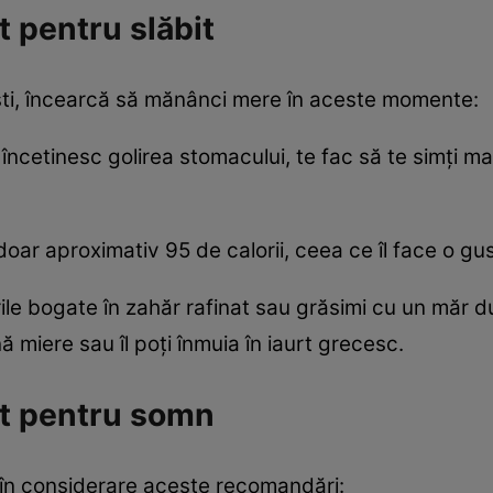
 pentru slăbit
ști, încearcă să mănânci mere în aceste momente:
încetinesc golirea stomacului, te fac să te simți mai
ar aproximativ 95 de calorii, ceea ce îl face o gu
le bogate în zahăr rafinat sau grăsimi cu un măr dulce
 miere sau îl poți înmuia în iaurt grecesc.
t pentru somn
a în considerare aceste recomandări: