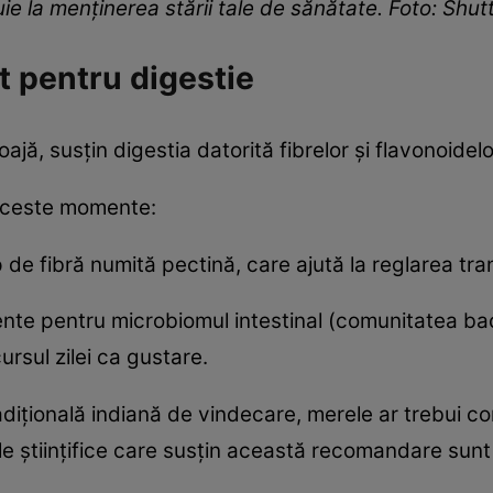
uie la menținerea stării tale de sănătate. Foto: Shu
 pentru digestie
jă, susțin digestia datorită fibrelor și flavonoidel
 aceste momente:
 de fibră numită pectină, care ajută la reglarea tranz
nte pentru microbiomul intestinal (comunitatea bacte
rsul zilei ca gustare.
tradițională indiană de vindecare, merele ar trebui 
le științifice care susțin această recomandare sunt 