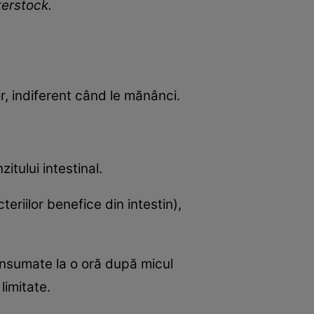
tterstock.
or, indiferent când le mănânci.
itului intestinal.
riilor benefice din intestin),
consumate la o oră după micul
limitate.