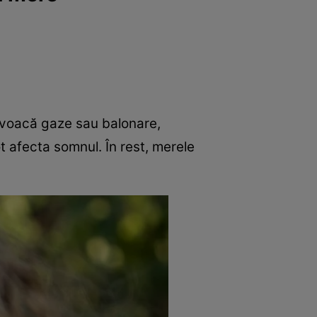
e
Psiho
ovoacă gaze sau balonare,
t afecta somnul. În rest, merele