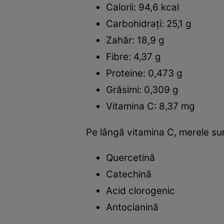
Calorii: 94,6 kcal
Carbohidrați: 25,1 g
Zahăr: 18,9 g
Fibre: 4,37 g
Proteine: 0,473 g
Grăsimi: 0,309 g
Vitamina C: 8,37 mg
Pe lângă vitamina C, merele sun
Quercetină
Catechină
Acid clorogenic
Antocianină