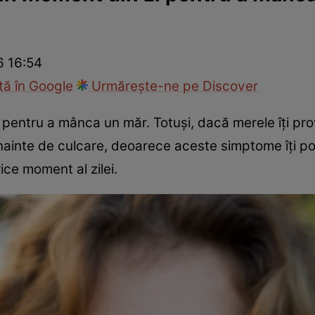
nd
Viața sexuală
Specialiști
Ce te doare?
Wellness
Famili
6 16:54
ă în Google
Urmărește-ne pe Discover
pentru a mânca un măr. Totuși, dacă merele îți pr
înainte de culcare, deoarece aceste simptome îți po
ice moment al zilei.