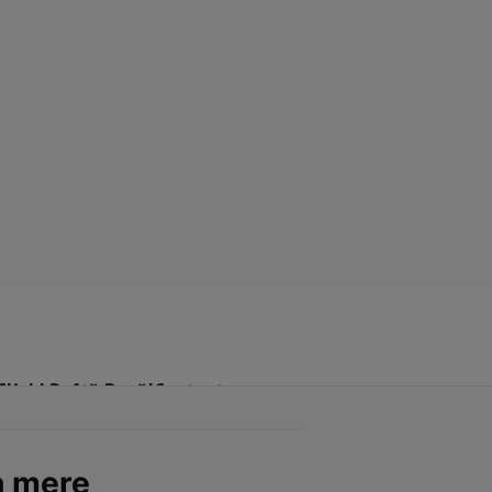
Click! Poftă Bună!
Contact
a mere