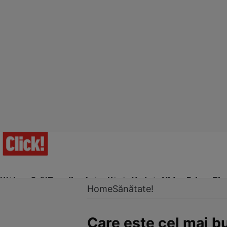
Ultima Oră!
Trending
Actualitate
Vedete
Video
Prime Ti
Home
Sănătate!
Care este cel mai 