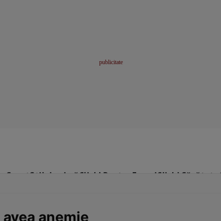
me
Sport
Stil de viață
Click! Pentru Femei
Click! Sănătate
a avea anemie