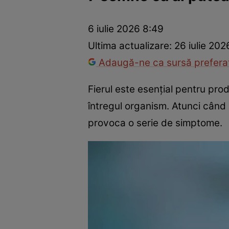
Prevenție și tratament
Remedii naturiste
Medicii răspu
6 iulie 2026 8:49
Ultima actualizare:
26 iulie 202
Adaugă-ne ca sursă preferat
Fierul este esențial pentru pro
întregul organism. Atunci când 
provoca o serie de simptome.