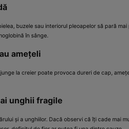
dă
 pielea, buzele sau interiorul pleoapelor să pară ma
moglobină în sânge.
sau amețeli
junge la creier poate provoca dureri de cap, amețe
 ai unghii fragile
ărului și a unghiilor. Dacă observi că îți cade mai 
ușor, deficitul de fier ar putea fi una dintre cauze.