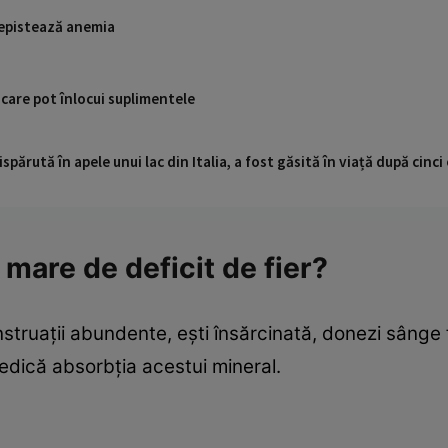
depistează anemia
 care pot înlocui suplimentele
ispărută în apele unui lac din Italia, a fost găsită în viață după cin
 mare de deficit de fier?
struații abundente, ești însărcinată, donezi sânge
piedică absorbția acestui mineral.