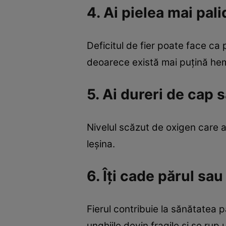
4. Ai pielea mai pali
Deficitul de fier poate face ca
deoarece există mai puțină he
5. Ai dureri de cap 
Nivelul scăzut de oxigen care a
leșina.
6. Îți cade părul sau
Fierul contribuie la sănătatea p
unghiile devin fragile și se rup 