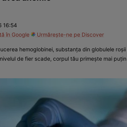
nd
Viața sexuală
Specialiști
Ce te doare?
Wellness
Famili
6 16:54
ă în Google
Urmărește-ne pe Discover
ducerea hemoglobinei, substanța din globulele roșii
nivelul de fier scade, corpul tău primește mai puțin