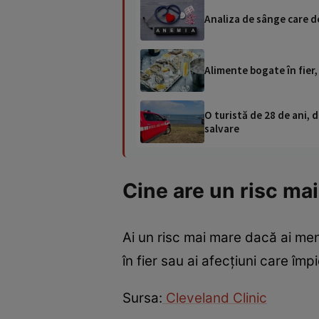
Analiza de sânge care 
Alimente bogate în fier,
O turistă de 28 de ani, d
salvare
Cine are un risc mai
Ai un risc mai mare dacă ai men
în fier sau ai afecțiuni care îm
Sursa:
Cleveland Clinic