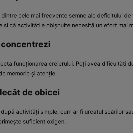
dintre cele mai frecvente semne ale deficitului de 
e și că activitățile obișnuite necesită un efort mai 
e concentrezi
fecta funcționarea creierului. Poți avea dificultăți
e memorie și atenție.
decât de obicei
upă activități simple, cum ar fi urcatul scărilor sa
rimește suficient oxigen.