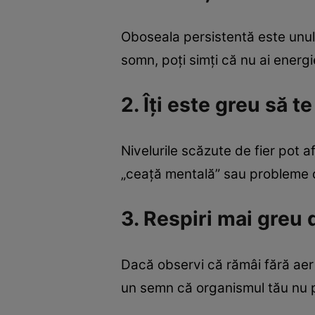
Oboseala persistentă este unul 
somn, poți simți că nu ai energi
2. Îți este greu să t
Nivelurile scăzute de fier pot a
„ceață mentală” sau probleme d
3. Respiri mai greu 
Dacă observi că rămâi fără aer d
un semn că organismul tău nu p