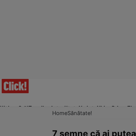
Ultima Oră!
Trending
Actualitate
Vedete
Video
Prime Ti
Home
Sănătate!
7 semne că ai pute