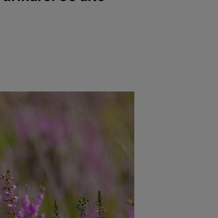
e
Psiho