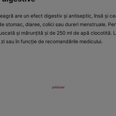
gră are un efect digestiv şi antiseptic, însă şi ceai
de stomac, diaree, colici sau dureri menstruale. Pen
uscată şi mărunţită şi de 250 ml de apă clocotită. L
 zi sau în funcţie de recomandările medicului.