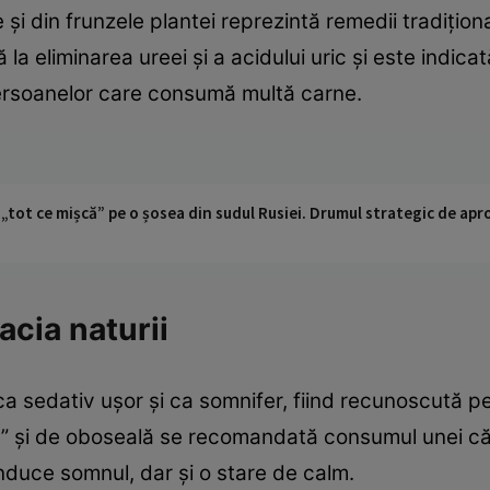
le şi din frunzele plantei reprezintă remedii tradiţio
a eliminarea ureei şi a acidului uric şi este indica
ersoanelor care consumă multă carne.
 „tot ce mișcă” pe o șosea din sudul Rusiei. Drumul strategic de ap
acia naturii
 ca sedativ uşor şi ca somnifer, fiind recunoscută p
e” şi de oboseală se recomandată consumul unei căni de
 induce somnul, dar şi o stare de calm.