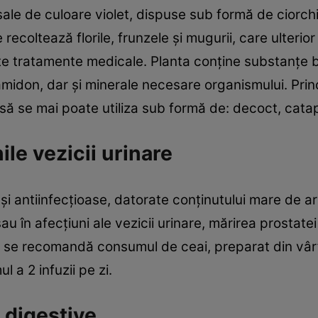
sale de culoare violet, dispuse sub formă de ciorchin
ecoltează florile, frunzele şi mugurii, care ulterio
rite tratamente medicale. Planta conţine substanţe
, amidon, dar şi minerale necesare organismului. Pri
nsă se mai poate utiliza sub formă de: decoct, cata
ile vezicii urinare
 şi antiinfecţioase, datorate conţinutului mare de a
 în afecţiuni ale vezicii urinare, mărirea prostatei şi
se recomandă consumul de ceai, preparat din vârfur
a 2 infuzii pe zi.
 digestive