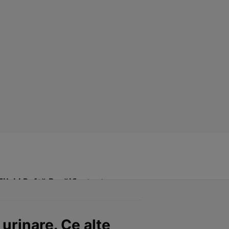
Click! Poftă Bună!
Contact
 urinare. Ce alte