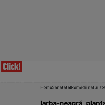
Ultima Oră!
Trending
Actualitate
Vedete
Video
Prime Ti
Home
Sănătate!
Remedii naturist
Iarba-neagră, planta