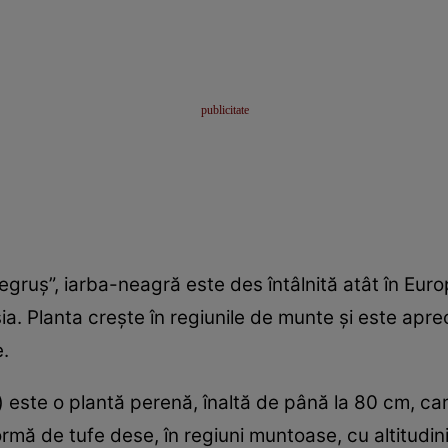
ruş”, iarba-neagră este des întâlnită atât în Europ
sia. Planta creşte în regiunile de munte şi este apr
e.
 este o plantă perenă, înaltă de până la 80 cm, car
ormă de tufe dese, în regiuni muntoase, cu altitudin