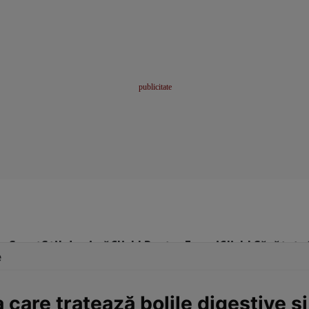
me
Sport
Stil de viață
Click! Pentru Femei
Click! Sănătate
e
 care tratează bolile digestive şi