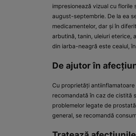
impresionează vizual cu florile 
august-septembrie. De la ea se r
medicamentelor, dar şi în dife
arbutină, tanin, uleiuri eterice
din iarba-neagră este ceaiul, î
De ajutor în afecţiun
Cu proprietăţi antiinflamatoare
recomandată în caz de cistită sau
problemelor legate de prostată 
general, se recomandă consumul 
Tratează afecţiunile