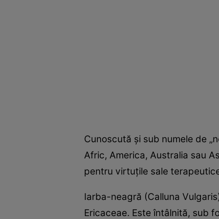
Cunoscută şi sub numele de „neg
Afric, America, Australia sau A
pentru virtuţile sale terapeutic
Iarba-neagră (Calluna Vulgaris)
Ericaceae. Este întâlnită, sub f