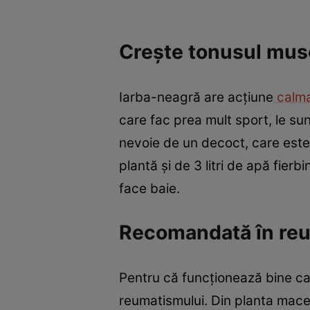
Creşte tonusul mus
Iarba-neagră are acţiune
calm
care fac prea mult sport, le sun
nevoie de un decoct, care este 
plantă şi de 3 litri de apă fier
face baie.
Recomandată în re
Pentru că funcţionează bine ca
reumatismului. Din planta mace