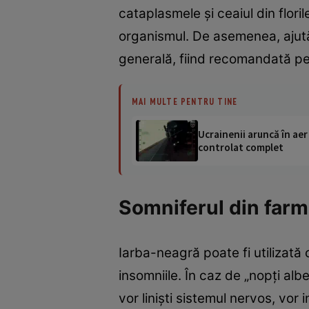
cataplasmele şi ceaiul din flori
organismul. De asemenea, ajută l
generală, fiind recomandată p
MAI MULTE PENTRU TINE
Ucrainenii aruncă în aer
controlat complet
Somniferul din farm
Iarba-neagră poate fi utilizată
insomniile. În caz de „nopţi alb
vor linişti sistemul nervos, vor