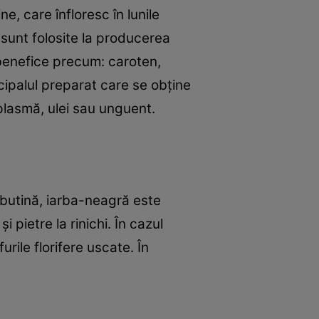
e, care înfloresc în lunile
r sunt folosite la producerea
 benefice precum: caroten,
ncipalul preparat care se obţine
plasmă, ulei sau unguent.
rbutină, iarba-neagră este
 pietre la rinichi. În cazul
ile florifere uscate. În