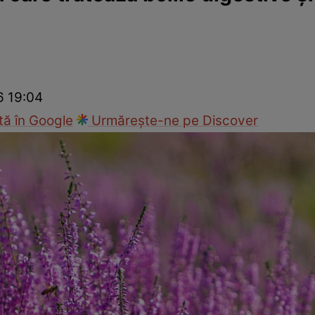
nd
Viața sexuală
Specialiști
Ce te doare?
Wellness
Famili
6 19:04
ă în Google
Urmărește-ne pe Discover