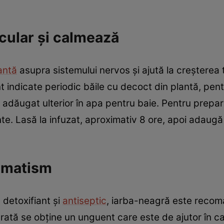
cular şi calmează
antă
asupra sistemului nervos şi ajută la creşterea
t indicate periodic băile cu decoct din plantă, pentr
adăugat ulterior în apa pentru baie. Pentru prepar
binte. Lasă la infuzat, aproximativ 8 ore, apoi adaug
umatism
 detoxifiant şi
antiseptic
, iarba-neagră este recoma
rată se obţine un unguent care este de ajutor în ca