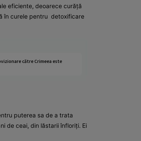
nale eficiente, deoarece curăţă
tă în curele pentru detoxificare
rovizionare către Crimeea este
entru puterea sa de a trata
 ceai, din lăstarii înfloriţi. Ei