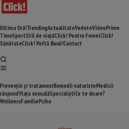
Ultima Oră!
Trending
Actualitate
Vedete
Video
Prime
Time
Sport
Stil de viață
Click! Pentru Femei
Click!
Sănătate
Click! Poftă Bună!
Contact
Prevenție și tratament
Remedii naturiste
Medicii
răspund
Viața sexuală
Specialiști
Ce te doare?
Wellness
Familie
Psiho