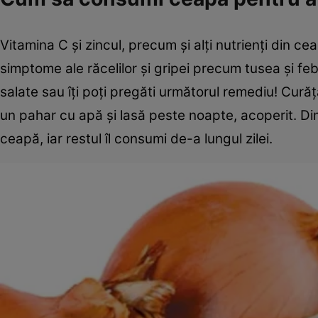
Vitamina C şi zincul, precum şi alţi nutrienţi din ce
simptome ale răcelilor şi gripei precum tusea şi f
salate sau îţi poţi pregăti următorul remediu! Curăţ
un pahar cu apă şi lasă peste noapte, acoperit. Dim
ceapă, iar restul îl consumi de-a lungul zilei.