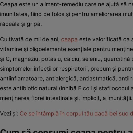
Ceapa este un aliment-remediu care ne ajută să n
imunitatea, fiind de folos şi pentru ameliorarea mu
răceala şi gripa.
Cultivată de mii de ani,
ceapa
este valorificată ca 
vitamine şi oligoelemente esenţiale pentru menţiner
şi C, magneziu, potasiu, calciu, seleniu, quercitină
simptomelor infecţiilor respiratorii, precum şi pent
antiinflamatoare, antialergică, antiastmatică, antii
este antibiotic natural (inhibă E.coli şi stafilococ
menţinerea florei intestinale şi, implicit, a imunităţii.
Vezi şi:
Ce se întâmplă în corpul tău dacă bei suc
Cum să consumi ceapa pentru a t