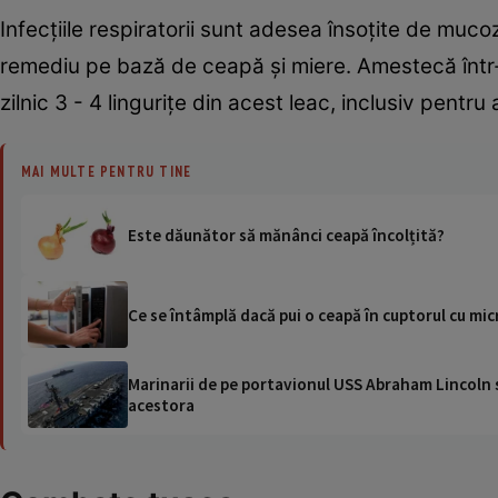
Infecţiile respiratorii sunt adesea însoţite de mucoz
remediu pe bază de ceapă şi miere. Amestecă într-u
zilnic 3 - 4 linguriţe din acest leac, inclusiv pentru
MAI MULTE PENTRU TINE
Este dăunător să mănânci ceapă încolțită?
Ce se întâmplă dacă pui o ceapă în cuptorul cu mi
Marinarii de pe portavionul USS Abraham Lincoln su
acestora