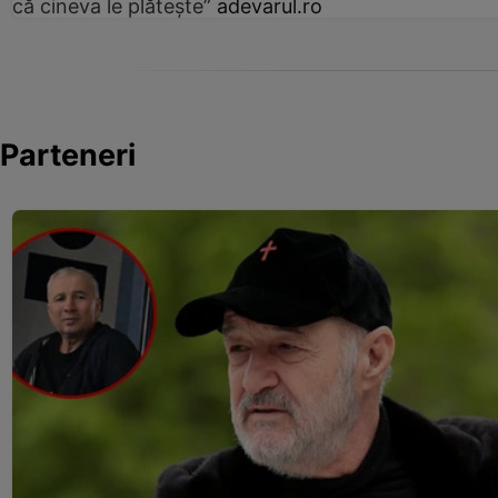
că cineva le plătește”
adevarul.ro
Parteneri