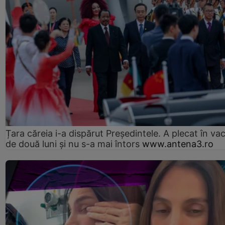
Țara căreia i-a dispărut Președintele. A plecat în va
de două luni și nu s-a mai întors
www.antena3.ro