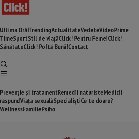
Ultima Oră!
Trending
Actualitate
Vedete
Video
Prime
Time
Sport
Stil de viață
Click! Pentru Femei
Click!
Sănătate
Click! Poftă Bună!
Contact
Prevenție și tratament
Remedii naturiste
Medicii
răspund
Viața sexuală
Specialiști
Ce te doare?
Wellness
Familie
Psiho