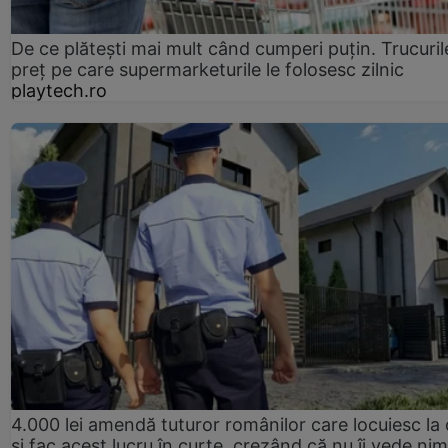
De ce plătești mai mult când cumperi puțin. Trucuril
preț pe care supermarketurile le folosesc zilnic
playtech.ro
4.000 lei amendă tuturor românilor care locuiesc la
și fac acest lucru în curte, crezând că nu îi vede ni