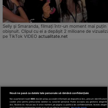
Selly și Smaranda, filmați într-un moment mai puțin
obișnuit. Clipul cu ei a depășit 2 milioane de vizualiz
pe TikTok VIDEO
actualitate.net
Nouă ne pasă ca datele tale personale să rămână confidențiale
Noi și partenerii noștri
606
stocăm și/sau accesăm informații pe dispozitivul dvs., precum identificatorii
cookie unici pentru prelucrarea datelor cu caracter personal. Puteți accepta sau gestiona alegerile
dvs. făcând clic mai jos sau în orice moment, pe pagina cu politica de confidențialitate. Aceste alegeri
vor fi raportate partenerilor noștri și nu vă vor afecta navigarea.
Mai multe detalii