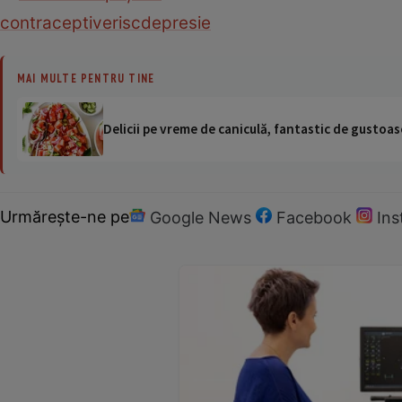
contraceptive
risc
depresie
MAI MULTE PENTRU TINE
Delicii pe vreme de caniculă, fantastic de gustoase
Urmărește-ne pe
Google News
Facebook
In