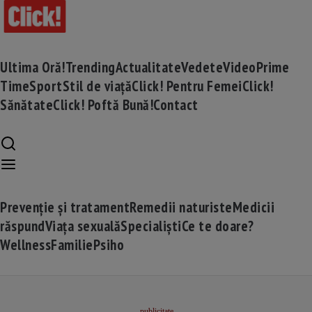
Ultima Oră!
Trending
Actualitate
Vedete
Video
Prime
Time
Sport
Stil de viață
Click! Pentru Femei
Click!
Sănătate
Click! Poftă Bună!
Contact
Prevenție și tratament
Remedii naturiste
Medicii
răspund
Viața sexuală
Specialiști
Ce te doare?
Wellness
Familie
Psiho