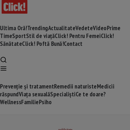
Ultima Oră!
Trending
Actualitate
Vedete
Video
Prime
Time
Sport
Stil de viață
Click! Pentru Femei
Click!
Sănătate
Click! Poftă Bună!
Contact
Prevenție și tratament
Remedii naturiste
Medicii
răspund
Viața sexuală
Specialiști
Ce te doare?
Wellness
Familie
Psiho