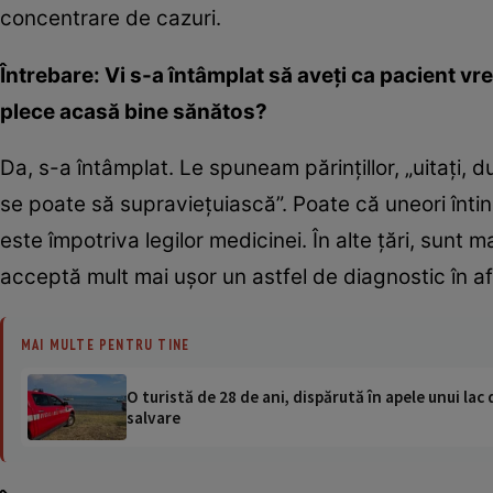
concentrare de cazuri.
Întrebare: Vi s-a întâmplat să aveţi ca pacient vr
plece acasă bine sănătos?
Da, s-a întâmplat. Le spuneam părinţillor, „uitaţi,
se poate să supravieţuiască”. Poate că uneori înt
este împotriva legilor medicinei. În alte ţări, sunt mai
acceptă mult mai uşor un astfel de diagnostic în afa
MAI MULTE PENTRU TINE
O turistă de 28 de ani, dispărută în apele unui lac 
salvare