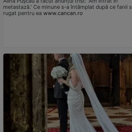
Alina Pușcău a făcut anunțul trist: 'Am intrat în
metastază.' Ce minune s-a întâmplat după ce fanii 
rugat pentru ea
www.cancan.ro