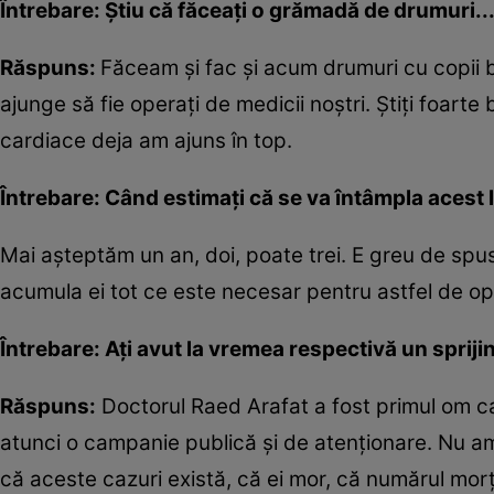
Întrebare: Ştiu că făceaţi o grămadă de drumuri...
Răspuns:
Făceam şi fac şi acum drumuri cu copii bol
ajunge să fie operaţi de medicii noştri. Ştiţi foa
cardiace deja am ajuns în top.
Întrebare: Când estimaţi că se va întâmpla acest 
Mai aşteptăm un an, doi, poate trei. E greu de spu
acumula ei tot ce este necesar pentru astfel de op
Întrebare: Aţi avut la vremea respectivă un sprijin
Răspuns:
Doctorul Raed Arafat a fost primul om ca
atunci o campanie publică şi de atenţionare. Nu am
că aceste cazuri există, că ei mor, că numărul morţ