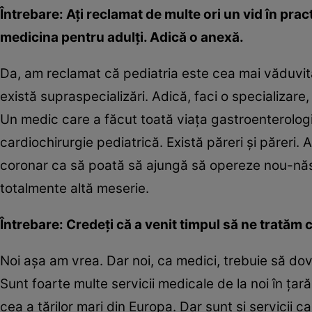
Întrebare: Aţi reclamat de multe ori un vid în prac
medicina pentru adulţi. Adică o anexă.
Da, am reclamat că pediatria este cea mai văduvită 
există supraspecializări. Adică, faci o specializare
Un medic care a făcut toată viaţa gastroenterolog
cardiochirurgie pediatrică. Există păreri şi păreri. 
coronar ca să poată să ajungă să opereze nou-născuţ
totalmente altă meserie.
Întrebare: Credeţi că a venit timpul să ne tratăm c
Noi aşa am vrea. Dar noi, ca medici, trebuie să d
Sunt foarte multe servicii medicale de la noi în ţar
cea a ţărilor mari din Europa. Dar sunt şi servicii 