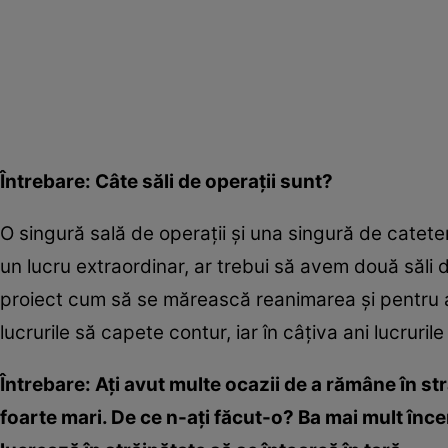
Întrebare: Câte săli de operaţii sunt?
O singură sală de operaţii şi una singură de catete
un lucru extraordinar, ar trebui să avem două săli d
proiect cum să se mărească reanimarea şi pentru a
lucrurile să capete contur, iar în câţiva ani lucruril
Întrebare: Aţi avut multe ocazii de a rămâne în stră
foarte mari. De ce n-aţi făcut-o? Ba mai mult înce