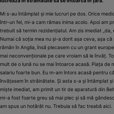
lucrează în străinătate să se întoarcă în ţară.
Mi s-au întâmplat şi mie lucruri pe dos. Orice medic
într-un fel, mi-a cam rămas inima acolo. Apoi am prim
trebuit să termin rezidenţiatul. Am zis imediat „da,
Numai că soţia mea nu şi-a dorit aşa ceva, aşa că
rămân în Anglia, însă plecasem cu un grant europea
mai neconvenţionale pe care vroiam să le învăţ. T
mult de o lună nu se mai întoarce acasă. Piaţa de m
salariu foarte bun. Eu m-am întors acasă pentru c
învăţasem în străinătate. Şi asta s-a şi întâmplat ş
mişte imediat, am primit un tir de aparatură din Bel
mi-a fost foarte greu să mai plec şi să mă gândesc l
am spus un hotărât nu. Trebuia să fac treabă aici.