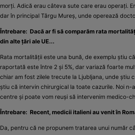
morţi. Adică erau câteva sute care erau operaţi. E
dar în principal Târgu Mureş, unde operează docto
Întrebare: Dacă ar fi să comparăm rata mortalită
din alte ţări ale UE...
Rata mortalităţii este una bună, de exemplu ştiu că l
raportată este între 2 şi 5%, dar variază foarte mul
chiar am fost zilele trecute la Ljubljana, unde ştiu
ştiu că intervin chirurgical la toate cazurile. Noi n
centre şi poate vom reuşi să intervenim medico-chiru
Întrebare: Recent, medicii italieni au venit în Rom
Da, pentru că ne propunem tratarea unui număr câ