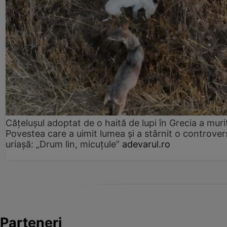
Cățelușul adoptat de o haită de lupi în Grecia a muri
Povestea care a uimit lumea și a stârnit o controver
uriașă: „Drum lin, micuțule”
adevarul.ro
Parteneri