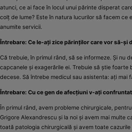
atunci, ce ai face în locul unui părinte disperat car
colţ de lume? Este în natura lucurilor să facem ce e 
anumite servicii.
Întrebare: Ce le-aţi zice părinţilor care vor să-şi 
Că trebuie, în primul rând, să se informeze. Şi nu 
capcanele şi exagerările ei. Trebuie să ştie foarte 
decese. Să întrebe medicul sau asistenta: aţi mai f
Întrebare: Cu ce gen de afecţiuni v-aţi confruntat 
În primul rând, avem probleme chirurgicale, pentru
Grigore Alexandrescu şi la noi şi avem mai multe 
toată patologia chirurgicală şi avem toate cazuril