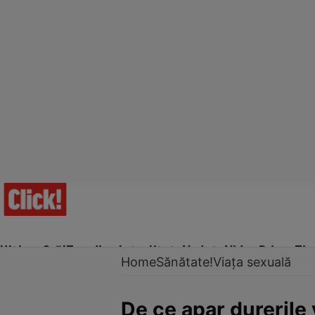
Ultima Oră!
Trending
Actualitate
Vedete
Video
Prime Ti
Home
Sănătate!
Viața sexuală
De ce apar durerile