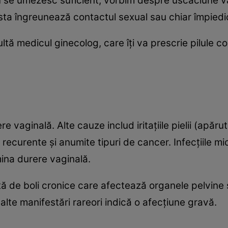
nu se umezesc suficient, vorbim despre uscăciune va
asta îngreunează contactul sexual sau chiar împied
nsultă medicul ginecolog, care îţi va prescrie pilule
e vaginală. Alte cauze includ iritaţiile pielii (apă
 recurente şi anumite tipuri de cancer. Infecţiile mi
ina durere vaginală.
tă de boli cronice care afectează organele pelvine s
alte manifestări rareori indică o afecţiune gravă.