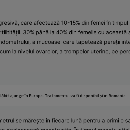
resivă, care afectează 10-15% din femei în timpul 
ilitităţii. 30% până la 40% din femeile cu această a
ometrului, a mucoasei care tapetează pereţii interni
ecum la nivelul ovarelor, a trompelor uterine, pe pe
ăbit ajunge în Europa. Tratamentul va fi disponibil și în România
trul se măreşte în fiecare lună pentru a primi o sar