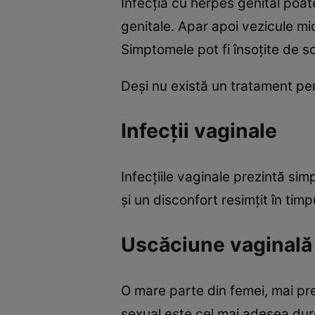
Infecţia cu herpes genital poat
genitale. Apar apoi vezicule mi
Simptomele pot fi însoţite de sc
Deşi nu există un tratament pen
Infecţii vaginale
Infecţiile vaginale prezintă s
şi un disconfort resimţit în timp
Uscăciune vaginală
O mare parte din femei, mai pr
sexual este cel mai adesea dur