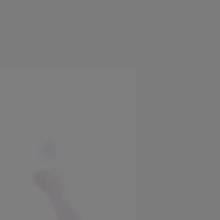
e
Psiho