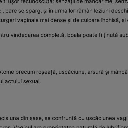
e fi uşor recunoscută: senzaţii de mâncărime, senza
ci, care se sparg, şi în urma lor rămân leziuni desc
urgeri vaginale mai dense şi de culoare închisă, şi d
tru vindecarea completă, boala poate fi ţinută sub 
imptome precum roşeaţă, uscăciune, arsură şi mâncă
ul actului sexual.
ecis una din şase, se confruntă cu uscăciunea vagi
eros. Vaginul are proprietatea naturală de lubrifie