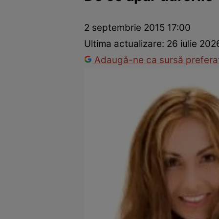
Prevenție și tratament
Remedii naturiste
Medicii răspu
2 septembrie 2015 17:00
Ultima actualizare:
26 iulie 202
Adaugă-ne ca sursă preferat