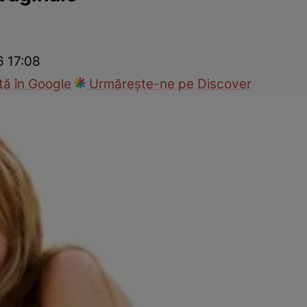
nd
Viața sexuală
Specialiști
Ce te doare?
Wellness
Famili
6 17:08
ă în Google
Urmărește-ne pe Discover