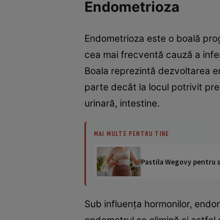
Endometrioza
Endometrioza este o boală prog
cea mai frecventă cauză a infert
Boala reprezintă dezvoltarea end
parte decât la locul potrivit pr
urinară, intestine.
MAI MULTE PENTRU TINE
Pastila Wegovy pentru sl
Sub influenţa hormonilor, endome