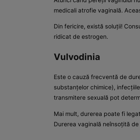
Atunci când pereţii vaginului 
medicali atrofie vaginală. Ace
Din fericire, există soluţii! Co
ridicat de estrogen.
Vulvodinia
Este o cauză frecventă de durer
substanţelor chimice), infecţiile
transmitere sexuală pot determ
Mai mult, durerea poate fi lega
Durerea vaginală neînsoţită de 