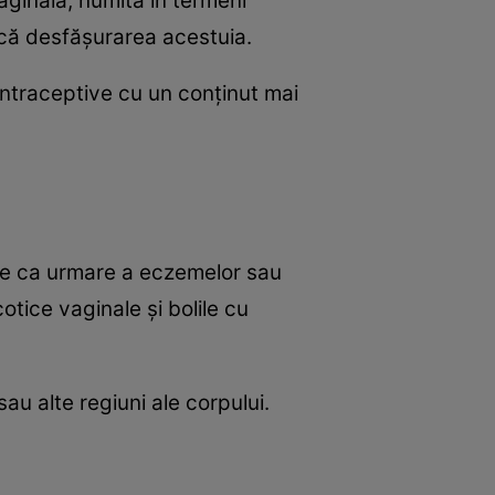
ginală, numită în termeni
ică desfăşurarea acestuia.
 contraceptive cu un conţinut mai
rute ca urmare a eczemelor sau
cotice vaginale şi bolile cu
au alte regiuni ale corpului.