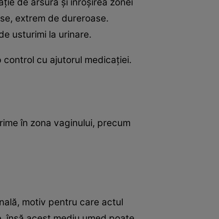
ţie de arsură şi înroşirea zonei
hise, extrem de dureroase.
e usturimi la urinare.
control cu ajutorul medicaţiei.
rime în zona vaginului, precum
nală, motiv pentru care actul
re, însă acest mediu umed poate