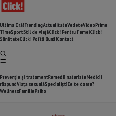
Ultima Oră!
Trending
Actualitate
Vedete
Video
Prime
Time
Sport
Stil de viață
Click! Pentru Femei
Click!
Sănătate
Click! Poftă Bună!
Contact
Prevenție și tratament
Remedii naturiste
Medicii
răspund
Viața sexuală
Specialiști
Ce te doare?
Wellness
Familie
Psiho