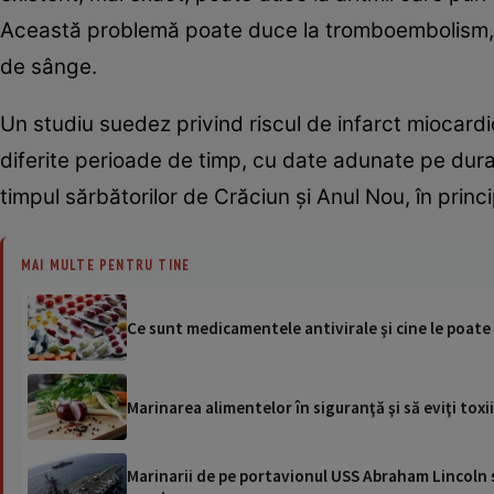
Această problemă poate duce la tromboembolism, 
de sânge.
Un studiu suedez privind riscul de infarct miocardic
diferite perioade de timp, cu date adunate pe durat
timpul sărbătorilor de Crăciun și Anul Nou, în princi
MAI MULTE PENTRU TINE
Ce sunt medicamentele antivirale şi cine le poate
Marinarea alimentelor în siguranţă şi să eviţi toxii
Marinarii de pe portavionul USS Abraham Lincoln su