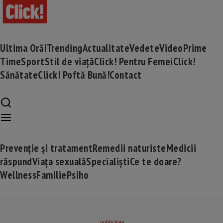
Ultima Oră!
Trending
Actualitate
Vedete
Video
Prime
Time
Sport
Stil de viață
Click! Pentru Femei
Click!
Sănătate
Click! Poftă Bună!
Contact
Prevenție și tratament
Remedii naturiste
Medicii
răspund
Viața sexuală
Specialiști
Ce te doare?
Wellness
Familie
Psiho