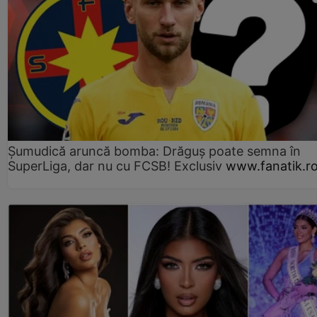
Șumudică aruncă bomba: Drăguș poate semna în
SuperLiga, dar nu cu FCSB! Exclusiv
www.fanatik.r