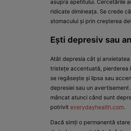
asupra apetitului. Cercetările 
ridicate dimineața. Se crede că
stomacului și prin creșterea def
Ești depresiv sau a
Atât depresia cât și anxietatea 
tristețe accentuată, pierderea i
se regăsește și lipsa sau accen
depresiei sau un avertisement al
mâncat atunci când sunt depresi
potrivit
everydayhealth.com
.
Dacă simți o permanentă stare d