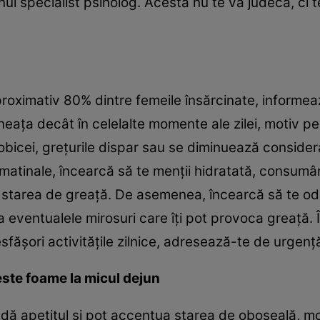
nui specialist psiholog. Acesta nu te va judeca, ci t
proximativ 80% dintre femeile însărcinate, informe
eața decât în celelalte momente ale zilei, motiv p
bicei, grețurile dispar sau se diminuează considerab
 matinale, încearcă să te menții hidratată, consumân
starea de greață. De asemenea, încearcă să te odih
 eventualele mirosuri care îți pot provoca greață. Î
esfășori activitățile zilnice, adresează-te de urgenț
 este foame la micul dejun
dă apetitul și pot accentua starea de oboseală, mo