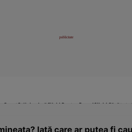
me
Sport
Stil de viață
Click! Pentru Femei
Click! Sănătate
mineața? Iată care ar putea fi ca