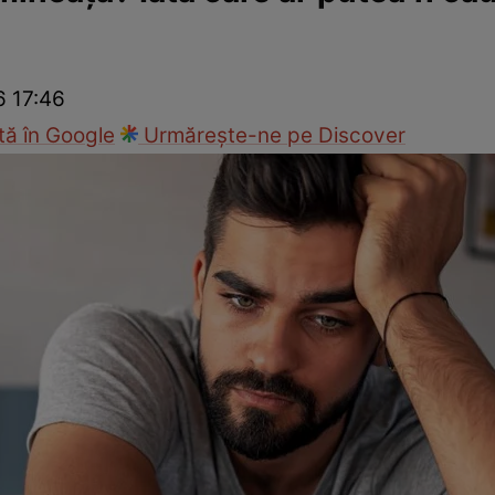
nd
Viața sexuală
Specialiști
Ce te doare?
Wellness
Famili
6 17:46
ă în Google
Urmărește-ne pe Discover