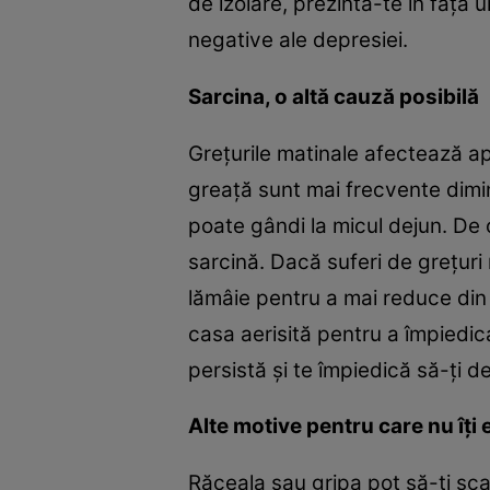
de izolare, prezintă-te în fața u
negative ale depresiei.
Sarcina, o altă cauză posibilă
Grețurile matinale afectează a
greață sunt mai frecvente dimin
poate gândi la micul dejun. De o
sarcină. Dacă suferi de grețuri
lămâie pentru a mai reduce din 
casa aerisită pentru a împiedica
persistă și te împiedică să-ți d
Alte motive pentru care nu îți
Răceala sau gripa pot să-ți sca