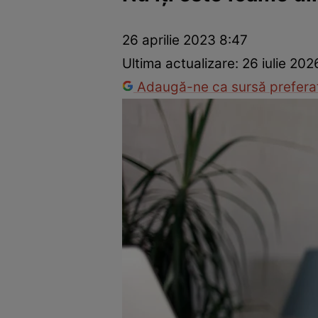
Prevenție și tratament
Remedii naturiste
Medicii răspu
26 aprilie 2023 8:47
Ultima actualizare:
26 iulie 202
Adaugă-ne ca sursă preferat