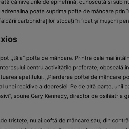
arată că nivelurile de epinefrină, cunoscută și sub 
 adrenalina poate suprima pofta de mâncare prin înc
alcării carbohidraților stocați în ficat și mușchi pe
nxios
pot ,,tăia” pofta de mâncare. Printre cele mai întâl
nteresului pentru activitățile preferate, oboseală in
tuarea apetitului. ,,Pierderea poftei de mâncare p
 unei recidive a depresiei. Pe de altă parte, unii 
vi”, spune Gary Kennedy, director de psihiatrie ge
e tristețe, nu ai poftă de mâncare sau, din contră,