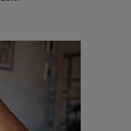
e
Psiho