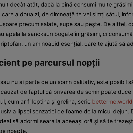
mult decât atât, dacă la cină consumi multe grăsimi 
u care a doua zi, de dimneață te vei simți sătul, in
 ușoare precum salate, supe sau pește. De altfel, 
nu apela la sancksuri bogate în grăsimi, ci consum
riptofan, un aminoacid esențial, care te ajută să a
cient pe parcursul nopții
sau nu ai parte de un somn calitativ, este posibil să
 cauzat de faptul că privarea de somn poate duce l
l, cum ar fi leptina și grelina, scrie
betterme.world
lusiv a lipsei senzației de foame de la micul dejun.
deal să adormi seara la aceeași oră și să te trezești 
 pe noapte.