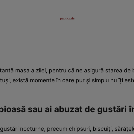
tantă masa a zilei, pentru că ne asigură starea de 
tuși, există momente în care pur și simplu nu îți es
pioasă sau ai abuzat de gustări î
stări nocturne, precum chipsuri, biscuiți, sărățele,