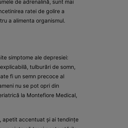
numele de adrenalină, sunt mai
etinirea ratei de golire a
ntru a alimenta organismul.
nite simptome ale depresiei:
explicabilă, tulburări de somn,
oate fi un semn precoce al
oameni nu se pot opri din
riatrică la Montefiore Medical,
 apetit accentuat și ai tendințe