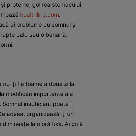
și proteine, golirea stomacului
formează
healthline.com
.
dacă ai probleme cu somnul și
ă lapte cald sau o banană.
dormi.
 nu-ți fie foame a doua zi la
a modificări importante ale
. Somnul insuficient poate fi
 De aceea, organizează-ți un
dimineața la o oră fixă. Ai grijă