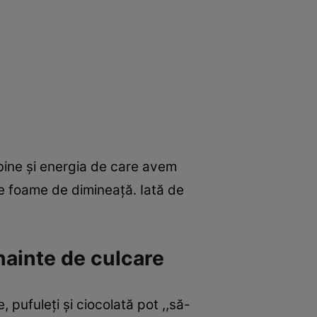
bine și energia de care avem
te foame de dimineață. Iată de
nainte de culcare
 pufuleți și ciocolată pot ,,să-