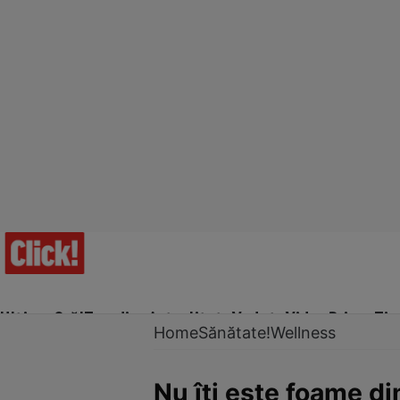
Ultima Oră!
Trending
Actualitate
Vedete
Video
Prime Ti
Home
Sănătate!
Wellness
Nu îți este foame di