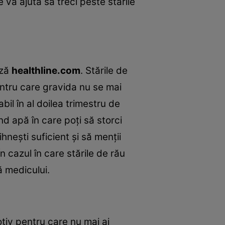
e va ajuta să treci peste stările
ază
healthline.com
. Stările de
entru care gravida nu se mai
il în al doilea trimestru de
d apă în care poți să storci
nești suficient și să menții
n cazul în care stările de rău
ă medicului.
tiv pentru care nu mai ai