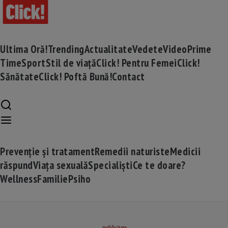
Ultima Oră!
Trending
Actualitate
Vedete
Video
Prime
Time
Sport
Stil de viață
Click! Pentru Femei
Click!
Sănătate
Click! Poftă Bună!
Contact
Prevenție și tratament
Remedii naturiste
Medicii
răspund
Viața sexuală
Specialiști
Ce te doare?
Wellness
Familie
Psiho