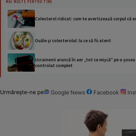
MAI MULTE PENTRU TINE
Colesterol ridicat: cum te avertizează corpul că 
Ouăle şi colesterolul: la ce să fii atent
Ucrainenii aruncă în aer „tot ce mișcă” pe o șose
controlat complet
Urmărește-ne pe
Google News
Facebook
In