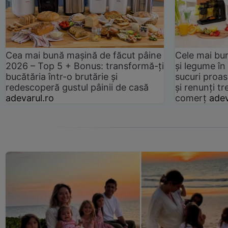
Cea mai bună mașină de făcut pâine
Cele mai bu
2026 – Top 5 + Bonus: transformă-ți
și legume în
bucătăria într-o brutărie și
sucuri proas
redescoperă gustul pâinii de casă
și renunți tr
adevarul.ro
comerț
adev