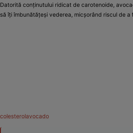
Datorită conţinutului ridicat de carotenoide, avoc
să îţi îmbunătăţeşi vederea, micşorând riscul de 
colesterol
avocado