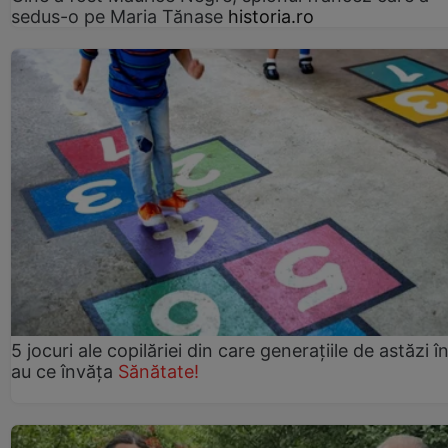
sedus-o pe Maria Tănase
historia.ro
5 jocuri ale copilăriei din care generațiile de astăzi î
au ce învăța
Sănătate!