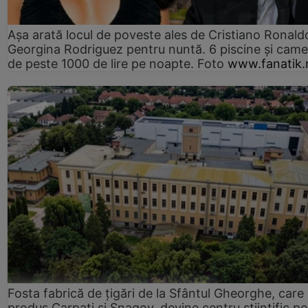
Așa arată locul de poveste ales de Cristiano Ronaldo
Georgina Rodriguez pentru nuntă. 6 piscine și came
de peste 1000 de lire pe noapte. Foto
www.fanatik.
Fosta fabrică de țigări de la Sfântul Gheorghe, care
produs Carpați și Snagov, devine centru științific p