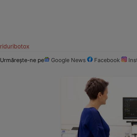
riduri
botox
Urmărește-ne pe
Google News
Facebook
In