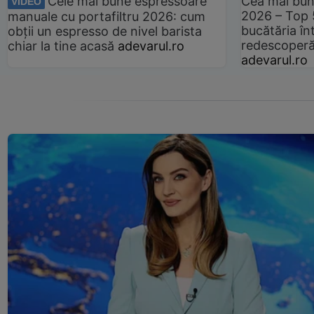
Cele mai bune espressoare
Cea mai bun
VIDEO
2026 – Top 
manuale cu portafiltru 2026: cum
bucătăria înt
obții un espresso de nivel barista
redescoperă 
chiar la tine acasă
adevarul.ro
adevarul.ro