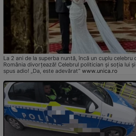
La 2 ani de la superba nuntă, încă un cuplu celebru 
România divorțează! Celebrul politician și soția lui ș
spus adio! „Da, este adevărat”
www.unica.ro