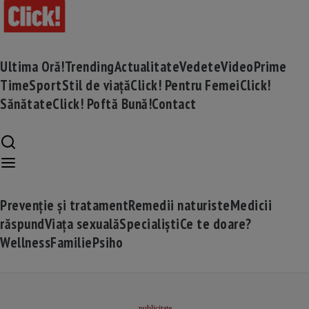
Ultima Oră!
Trending
Actualitate
Vedete
Video
Prime
Time
Sport
Stil de viață
Click! Pentru Femei
Click!
Sănătate
Click! Poftă Bună!
Contact
Prevenție și tratament
Remedii naturiste
Medicii
răspund
Viața sexuală
Specialiști
Ce te doare?
Wellness
Familie
Psiho