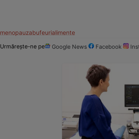
menopauza
bufeuri
alimente
Urmărește-ne pe
Google News
Facebook
In