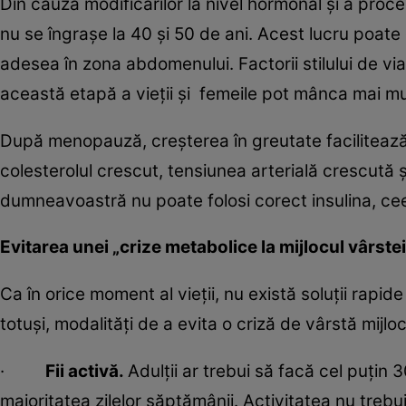
Din cauza modificărilor la nivel hormonal și a proce
nu se îngrașe la 40 și 50 de ani. Acest lucru poate
adesea în zona abdomenului. Factorii stilului de viață
această etapă a vieții și femeile pot mânca mai mul
După menopauză, creșterea în greutate facilitează
colesterolul crescut, tensiunea arterială crescută și
dumneavoastră nu poate folosi corect insulina, ce
Evitarea unei „crize metabolice la mijlocul vârstei
Ca în orice moment al vieții, nu există soluții rapi
totuși, modalități de a evita o criză de vârstă mijl
·
Fii activă.
Adulții ar trebui să facă cel puțin 
majoritatea zilelor săptămânii. Activitatea nu trebu