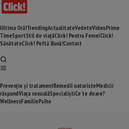
Ultima Oră!
Trending
Actualitate
Vedete
Video
Prime
Time
Sport
Stil de viață
Click! Pentru Femei
Click!
Sănătate
Click! Poftă Bună!
Contact
Prevenție și tratament
Remedii naturiste
Medicii
răspund
Viața sexuală
Specialiști
Ce te doare?
Wellness
Familie
Psiho