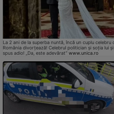
La 2 ani de la superba nuntă, încă un cuplu celebru 
România divorțează! Celebrul politician și soția lui ș
spus adio! „Da, este adevărat”
www.unica.ro