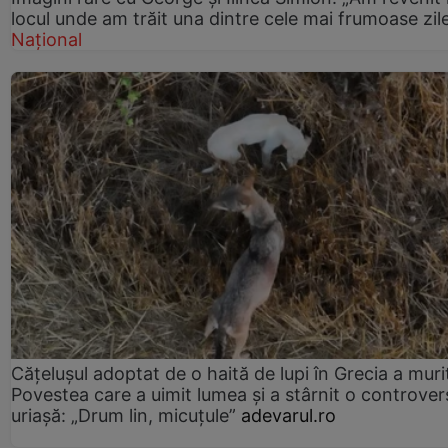
locul unde am trăit una dintre cele mai frumoase zil
Național
Cățelușul adoptat de o haită de lupi în Grecia a muri
Povestea care a uimit lumea și a stârnit o controver
uriașă: „Drum lin, micuțule”
adevarul.ro