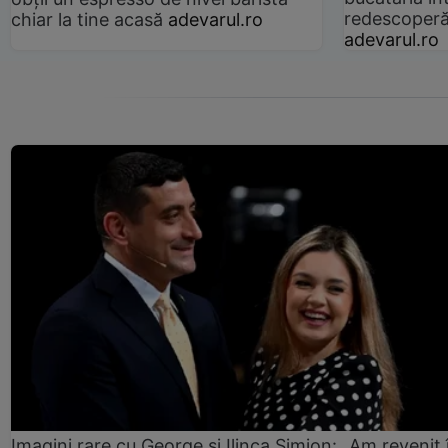
redescoperă 
chiar la tine acasă
adevarul.ro
adevarul.ro
Imagini rare cu George și Ilinca Simion: „Am revenit 