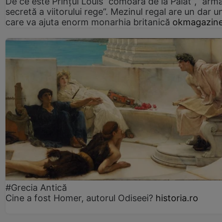
De ce este Prințul Louis ”comoara de la Palat”, ”arm
secretă a viitorului rege”. Mezinul regal are un dar un
care va ajuta enorm monarhia britanică
okmagazine
#Grecia Antică
Cine a fost Homer, autorul Odiseei?
historia.ro