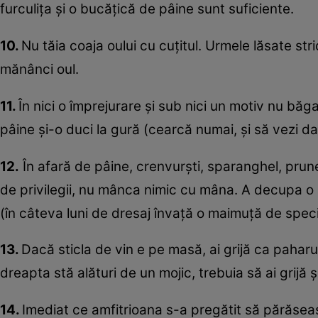
furculiţa şi o bucăţică de pâine sunt suficiente.
10.
Nu tăia coaja oului cu cuţitul. Urmele lăsate stri
mănânci oul.
11.
În nici o împrejurare şi sub nici un motiv nu băga
pâine şi-o duci la gură (cearcă numai, şi să vezi da
12.
În afară de pâine, crenvurşti, sparanghel, prune
de privilegii, nu mânca nimic cu mâna. A decupa o p
(în câteva luni de dresaj învaţă o maimuţă de speci
13.
Dacă sticla de vin e pe masă, ai grijă ca paharu
dreapta stă alături de un mojic, trebuia să ai grijă ş
14.
Imediat ce amfitrioana s-a pregătit să părăseas