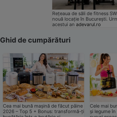
Rețeaua de săli de fitness SW
nouă locație în București. Urm
acestui an
adevarul.ro
Ghid de cumpărături
Cea mai bună mașină de făcut pâine
Cele mai bu
2026 – Top 5 + Bonus: transformă-ți
și legume în
bucătăria într-o brutărie și
sucuri proas