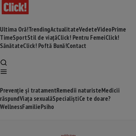
Ultima Oră!
Trending
Actualitate
Vedete
Video
Prime
Time
Sport
Stil de viață
Click! Pentru Femei
Click!
Sănătate
Click! Poftă Bună!
Contact
Prevenție și tratament
Remedii naturiste
Medicii
răspund
Viața sexuală
Specialiști
Ce te doare?
Wellness
Familie
Psiho