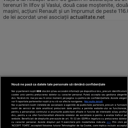
terenuri în Ilfov și Vaslui, două case moștenite, două
mașini, acțiuni Renault și un împrumut de peste 116
de lei acordat unei asociații
actualitate.net
Nouă ne pasă ca datele tale personale să rămână confidențiale
Noi și partenerii noștri
606
stocăm și/sau accesăm informații pe dispozitivul dvs., precum identificatorii
cookie unici pentru prelucrarea datelor cu caracter personal. Puteți accepta sau gestiona alegerile
dvs. făcând clic mai jos sau în orice moment, pe pagina cu politica de confidențialitate. Aceste alegeri
vor fi raportate partenerilor noștri și nu vă vor afecta navigarea.
Mai multe detalii
Noi si partenerii nostri (retelele de socializare si agentiile de publicitate partenere, precum si furnizorii
nostri de servicii de date analitice) prelucram date pentru a permite website-ului sa functioneze,
Din rețeaua Adevărul Holding:
Adevarul.ro
pentru a personaliza continutul si anunturile publicitare afisate in functie de interesele si/sau profilul
Click.ro
ClickPoftaBuna.ro
ClickSanatate.ro
dvs., pentru a va oferi functionalitati aferente retelelor de socializare si pentru a analiza traficul pe
website. Beneficiati de drepturile prevazute de art. 15-22 din GDPR in legatura cu prelucrarea datelor
ClickPentruFemei.ro
DilemaVeche.ro
cu caracter personal. Aceste drepturi pot fi exercitate prin modalitatea indicata
aici
. Prin click pe
OkMagazine.ro
Historia.ro
“ACCEPT TOATE”, acceptati folosirea tuturor Tehnologiilor de tip Cookie, care implica inclusiv acceptul