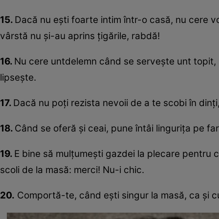
15.
Dacă nu eşti foarte intim într-o casă, nu cere v
vârstă nu şi-au aprins ţigările, rabdă!
16.
Nu cere untdelemn când se serveşte unt topit, 
lipseşte.
17.
Dacă nu poţi rezista nevoii de a te scobi în dinţ
18.
Când se oferă şi ceai, pune întâi linguriţa pe fa
19.
E bine să mulţumeşti gazdei la plecare pentru c
scoli de la masă: merci! Nu-i chic.
20.
Comportă-te, când eşti singur la masă, ca şi c