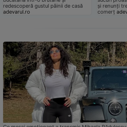
redescoperă gustul pâinii de casă
și renunți tr
adevarul.ro
comerț
adev
Ce mesaj emoționant a transmis Mihaela Rădulescu