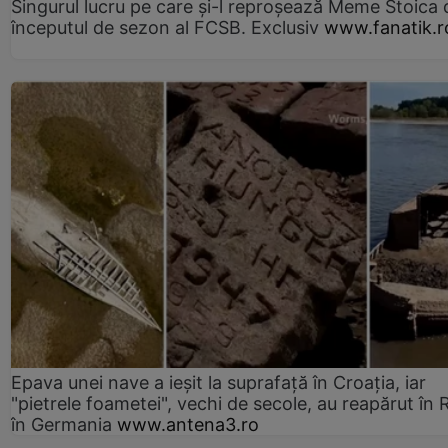
Singurul lucru pe care și-l reproșează Meme Stoica
începutul de sezon al FCSB. Exclusiv
www.fanatik.r
Epava unei nave a ieșit la suprafață în Croația, iar
"pietrele foametei", vechi de secole, au reapărut în R
în Germania
www.antena3.ro