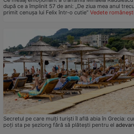
după ce a împlinit 57 de ani: „De ziua mea anul trec
primit cenușa lui Felix într-o cutie”
Vedete româneșt
Secretul pe care mulți turiști îl află abia în Grecia: c
poți sta pe șezlong fără să plătești pentru el
adevaru