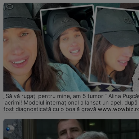
„Să vă rugați pentru mine, am 5 tumori” Alina Pușcău
lacrimi! Modelul internațional a lansat un apel, după
fost diagnosticată cu o boală gravă
www.wowbiz.r