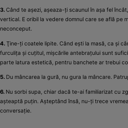
3.
Când te aşezi, aşeaza-ţi scaunul în aşa fel încâ
vertical. E oribil la vedere domnul care se află pe
neconceput.
4.
Ţine-ţi coatele lipite. Când eşti la masă, ca şi cân
furculiţa şi cuţitul, mişcările antebraţului sunt suf
parte latura estetică, pentru banchete ar trebui co
5.
Du mâncarea la gură, nu gura la mâncare. Patrup
6.
Nu sorbi supa, chiar dacă te-ai familiarizat cu z
aşteaptă puţin. Aşteptând însă, nu-ţi trece vremea 
conversaţie.