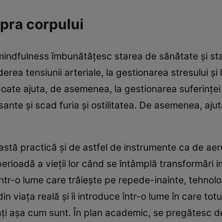
pra corpului
mindfulness îmbunătățesc starea de sănătate și sta
rea tensiunii arteriale, la gestionarea stresului și 
oate ajuta, de asemenea, la gestionarea suferinței 
esante și scad furia și ostilitatea. De asemenea, ajut
stă practică și de astfel de instrumente ca de aerul
erioadă a vieții lor când se întâmplă transformări i
într-o lume care trăiește pe repede-inainte, tehnolo
 din viața reală și îi introduce într-o lume în care to
tați așa cum sunt. În plan academic, se pregătesc de