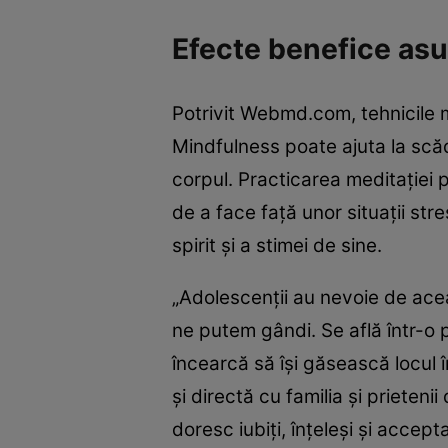
Efecte benefice asu
Potrivit Webmd.com, tehnicile 
Mindfulness poate ajuta la scăde
corpul. Practicarea meditației p
de a face față unor situații str
spirit și a stimei de sine.
„Adolescenții au nevoie de acea
ne putem gândi. Se află într-o p
încearcă să își găsească locul 
și directă cu familia și prietenii
doresc iubiți, înțeleși și accep