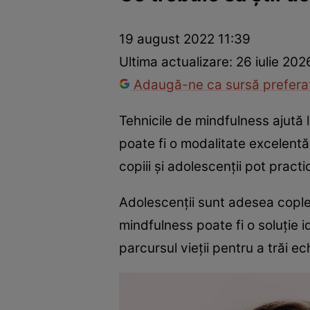
Prevenție și tratament
Remedii naturiste
Medicii răspu
19 august 2022 11:39
Ultima actualizare:
26 iulie 202
Adaugă-ne ca sursă preferat
Tehnicile de mindfulness ajută l
poate fi o modalitate excelentă
copiii și adolescenții pot pract
Adolescenții sunt adesea copleș
mindfulness poate fi o soluție id
parcursul vieții pentru a trăi 