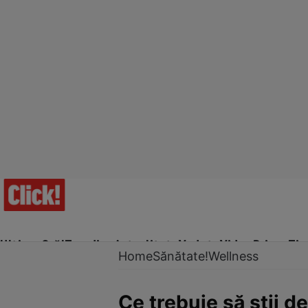
Ultima Oră!
Trending
Actualitate
Vedete
Video
Prime Ti
Home
Sănătate!
Wellness
Ce trebuie să știi 