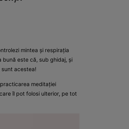
e
Psiho
ntrolezi mintea și respirația
 bună este că, sub ghidaj, și
e sunt acestea!
 practicarea meditației
re îl pot folosi ulterior, pe tot