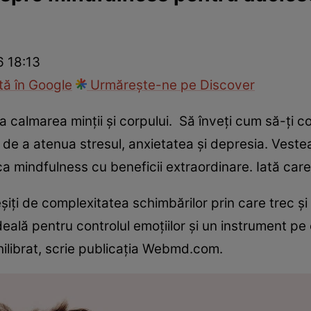
nd
Viața sexuală
Specialiști
Ce te doare?
Wellness
Famili
6 18:13
ă în Google
Urmărește-ne pe Discover
a calmarea minții și corpului. Să înveți cum să-ți co
 de a atenua stresul, anxietatea și depresia. Vestea
ica mindfulness cu beneficii extraordinare. Iată car
iți de complexitatea schimbărilor prin care trec și
eală pentru controlul emoțiilor și un instrument pe ca
echilibrat, scrie publicația Webmd.com.