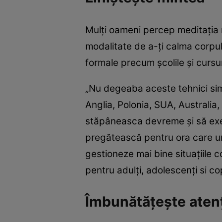
Mulți oameni percep meditația m
modalitate de a-ți calma corpul 
formale precum școlile și cursur
„Nu degeaba aceste tehnici sim
Anglia, Polonia, SUA, Australia,
stăpâneasca devreme și să exers
pregătească pentru ora care urm
gestioneze mai bine situațiile c
pentru adulți, adolescenți si cop
Îmbunătățește atenț