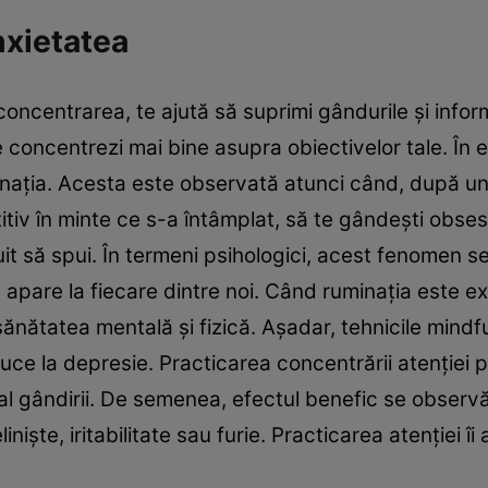
nxietatea
centrarea, te ajută să suprimi gândurile și informaț
e concentrezi mai bine asupra obiectivelor tale. În
ația. Acesta este observată atunci când, după un
titiv în minte ce s-a întâmplat, să te gândeşti obsesi
uit să spui. În termeni psihologici, acest fenomen s
pare la fiecare dintre noi. Când ruminaţia este exc
ănătatea mentală şi fizică. Așadar, tehnicile mindfu
ce la depresie. Practicarea concentrării atenției 
 al gândirii. De semenea, efectul benefic se observă
iște, iritabilitate sau furie. Practicarea atenției îi 