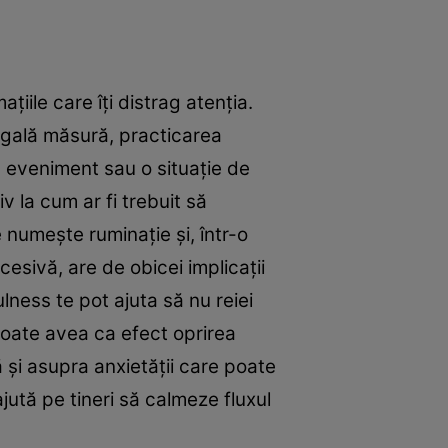
iile care îți distrag atenția.
 egală măsură, practicarea
 eveniment sau o situaţie de
v la cum ar fi trebuit să
e numeşte ruminaţie şi, într-o
esivă, are de obicei implicaţii
lness te pot ajuta să nu reiei
poate avea ca efect oprirea
 și asupra anxietății care poate
ajută pe tineri să calmeze fluxul