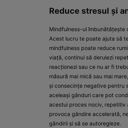
Reduce stresul și a
Mindfulness-ul îmbunătățește con
Acest lucru te poate ajuta să t
mindfulness poate reduce rumin
viaţă, continui să derulezi repe
reacţionezi sau ce nu ar fi treb
măsură mai mică sau mai mare, a
şi consecinţe negative pentru s
aceleași gânduri care pot condu
acestui proces nociv, repetitiv
provoca gândire accelerată, nelin
gândirii și să se autoregleze.