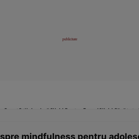
me
Sport
Stil de viață
Click! Pentru Femei
Click! Sănătate
despre mindfulness pentru adoles