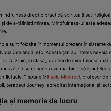
indfulness drept o practică spirituală sau religioas
și de a-ți liniști mintea. Mindfulness-ul este adesea
ile.
ple sunt folosite în momentul prezent în sisteme d
 Noua Zeelandă, etc. Aceste țări au înțeles nevoia c
eze zilnic, în clasă, practici de mindfulness extrem
ează, să se concentreze mai bine, să își înțeleagă
onflictuale. ”, spune
M
ihaela Mîndreci
, profesor de
ii, terapeut Journey, acreditat internaţional și lect
ia și memoria de lucru