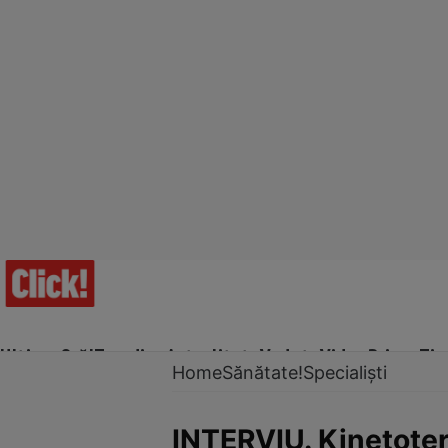
Ultima Oră!
Trending
Actualitate
Vedete
Video
Prime Ti
Home
Sănătate!
Specialiști
INTERVIU. Kinetote