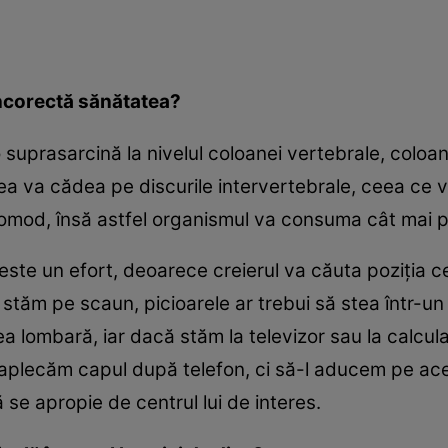
ncorectă sănătatea?
 suprasarcină la nivelul coloanei vertebrale, coloan
ea va cădea pe discurile intervertebrale, ceea ce 
mod, însă astfel organismul va consuma cât mai p
este un efort, deoarece creierul va căuta poziţia
stăm pe scaun, picioarele ar trebui să stea într-u
lombară, iar dacă stăm la televizor sau la calculato
să aplecăm capul după telefon, ci să-l aducem pe a
 se apropie de centrul lui de interes.