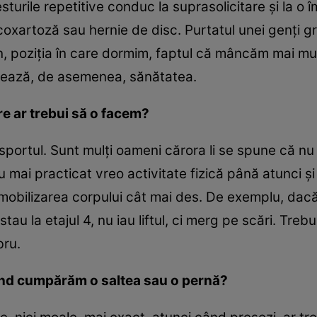
esturile repetitive conduc la suprasolicitare şi la o
oxartoză sau hernie de disc. Purtatul unei genţi gr
 poziţia în care dormim, faptul că mâncăm mai mul
ctează, de asemenea, sănătatea.
e ar trebui să o facem?
ortul. Sunt mulţi oameni cărora li se spune că nu
au mai practicat vreo activitate fizică până atunci 
mobilizarea corpului cât mai des. De exemplu, dacă 
tau la etajul 4, nu iau liftul, ci merg pe scări. Tr
bru.
când cumpărăm o saltea sau o pernă?