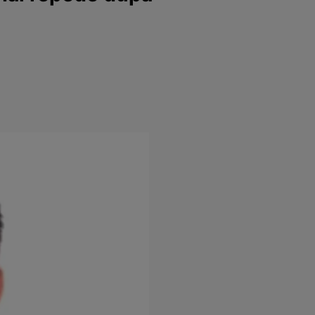
e
Psiho