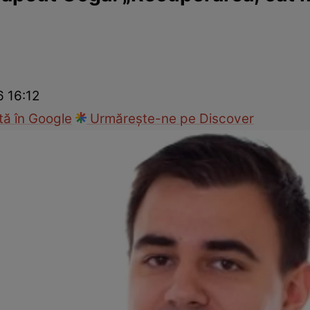
nd
Viața sexuală
Specialiști
Ce te doare?
Wellness
Famili
6 16:12
ă în Google
Urmărește-ne pe Discover