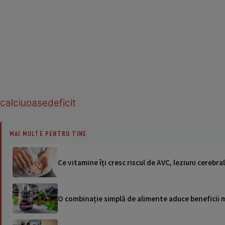
calciu
oase
deficit
MAI MULTE PENTRU TINE
Ce vitamine îți cresc riscul de AVC, leziuni cerebra
O combinație simplă de alimente aduce beneficii m