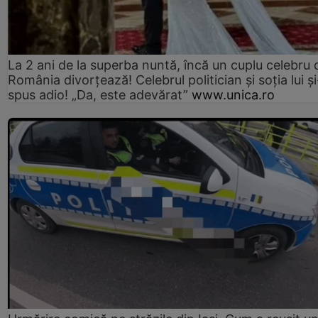
La 2 ani de la superba nuntă, încă un cuplu celebru 
România divorțează! Celebrul politician și soția lui ș
spus adio! „Da, este adevărat”
www.unica.ro