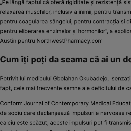
„Pe lângă faptul că oferă rigiditate și rezistență si
relaxarea mușchilor, inclusiv a inimii, pentru transm
pentru coagularea sângelui, pentru contracția și di
pentru eliberarea enzimelor și hormonilor”, a explic
Austin pentru NorthwestPharmacy.com
Cum îți poți da seama că ai un de
Potrivit lui medicului Gbolahan Okubadejo, senzațiil
fapt, cele mai frecvente semne ale deficitului de ca
Conform Journal of Contemporary Medical Education
de sodiu care declanșează impulsurile nervoase res
calciu este scăzut, aceste impulsuri pot fi transm