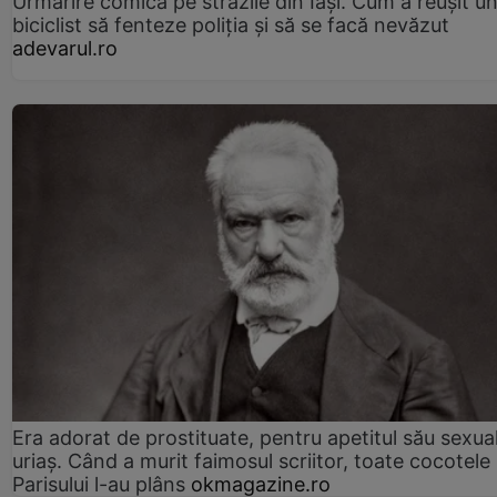
Urmărire comică pe străzile din Iași. Cum a reușit u
biciclist să fenteze poliția și să se facă nevăzut
adevarul.ro
Era adorat de prostituate, pentru apetitul său sexua
uriaș. Când a murit faimosul scriitor, toate cocotele
Parisului l-au plâns
okmagazine.ro