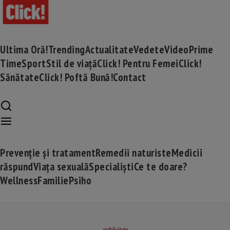
Ultima Oră!
Trending
Actualitate
Vedete
Video
Prime
Time
Sport
Stil de viață
Click! Pentru Femei
Click!
Sănătate
Click! Poftă Bună!
Contact
Prevenție și tratament
Remedii naturiste
Medicii
răspund
Viața sexuală
Specialiști
Ce te doare?
Wellness
Familie
Psiho