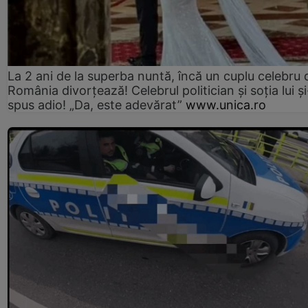
La 2 ani de la superba nuntă, încă un cuplu celebru 
România divorțează! Celebrul politician și soția lui ș
spus adio! „Da, este adevărat”
www.unica.ro