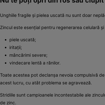
Nu te poți opri din ros sau ciupi
Unghiile fragile și pielea uscată nu sunt doar neplăc
Zincul este esențial pentru regenerarea celulară ș
piele uscată;
iritații;
mâncărimi severe;
vindecare lentă a rănilor.
Toate acestea pot declanșa nevoia compulsivă de a c
acest lucru, cu atât problema se agravează.
Stridiile sunt campioanele incontestabile ale zincu
de zinc.