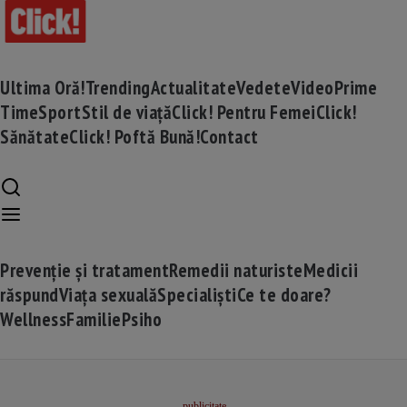
Ultima Oră!
Trending
Actualitate
Vedete
Video
Prime
Time
Sport
Stil de viață
Click! Pentru Femei
Click!
Sănătate
Click! Poftă Bună!
Contact
Prevenție și tratament
Remedii naturiste
Medicii
răspund
Viața sexuală
Specialiști
Ce te doare?
Wellness
Familie
Psiho