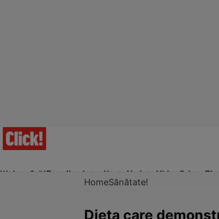
Ultima Oră!
Trending
Actualitate
Vedete
Video
Prime Ti
Home
Sănătate!
Dieta care demonstre