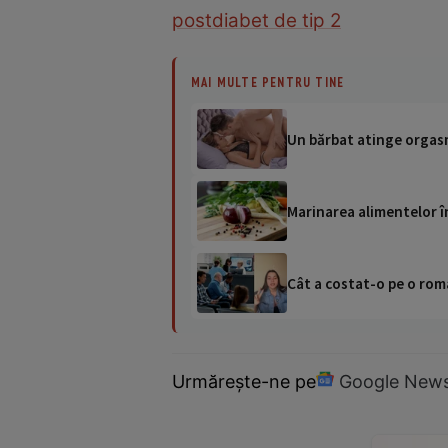
post
diabet de tip 2
MAI MULTE PENTRU TINE
Un bărbat atinge orgasm
Marinarea alimentelor în 
Cât a costat-o pe o româ
Urmărește-ne pe
Google New