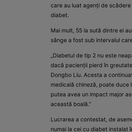
care au luat agenți de scădere
diabet.
Mai mult, 55 la sută dintre ei 
sânge a fost sub intervalul car
„Diabetul de tip 2 nu este neap
dacă pacienții pierd în greutate 
Dongbo Liu. Acesta a continuat:
medicală chineză, poate duce la
putea avea un impact major asu
această boală.”
Lucrarea a contestat, de aseme
numai la cei cu diabet instalat în