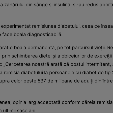
 a zahărului din sânge și insulină, și-au redus apo
au experimentat remisiunea diabetului, ceea ce însea
e face boala diagnosticabilă.
ărat o boală permanentă, pe tot parcursul vieții. Re
prin schimbarea dietei și a obiceiurilor de exerciții f
 „Cercetarea noastră arată că postul intermitent, al
 remisia diabetului la persoanele cu diabet de tip 2
pra celor peste 537 de milioane de adulți din într
nea, opinia larg acceptată conform căreia remisia d
 ultimii șase ani.