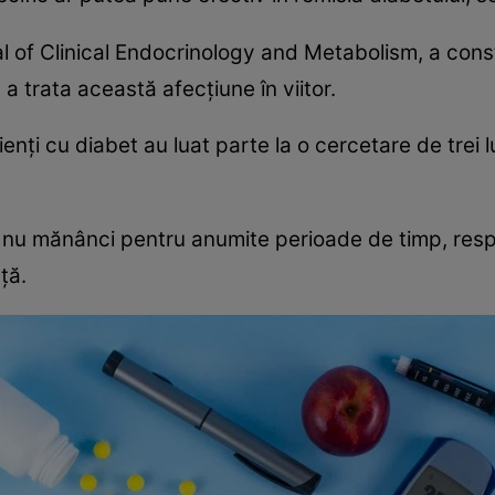
l of Clinical Endocrinology and Metabolism, a const
a trata această afecțiune în viitor.
enți cu diabet au luat parte la o cercetare de trei 
ă nu mănânci pentru anumite perioade de timp, re
ță.