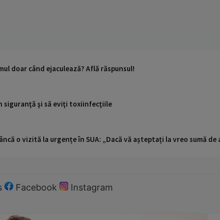
ul doar când ejaculează? Află răspunsul!
siguranţă şi să eviţi toxiinfecţiile
ncă o vizită la urgențe în SUA: „Dacă vă așteptați la vreo sumă de a
s
Facebook
Instagram