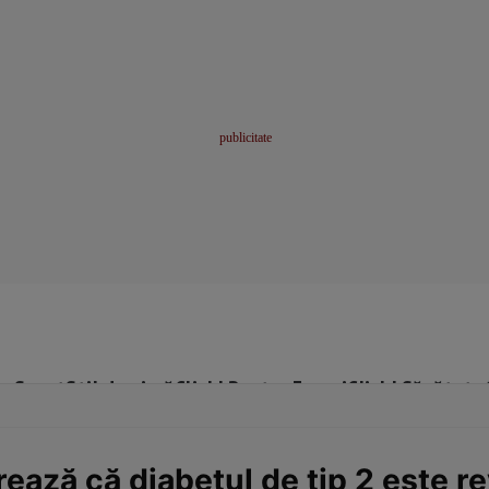
me
Sport
Stil de viață
Click! Pentru Femei
Click! Sănătate
ază că diabetul de tip 2 este re