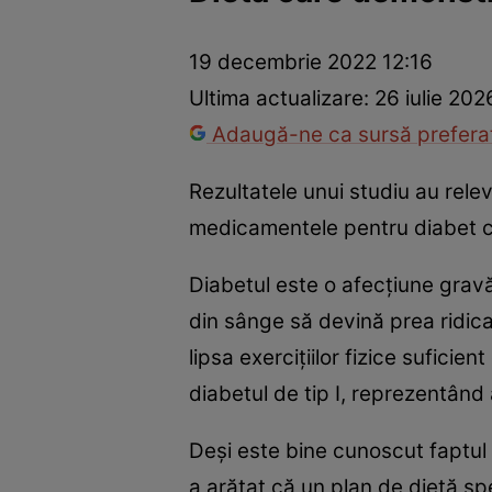
Prevenție și tratament
Remedii naturiste
Medicii răspu
19 decembrie 2022 12:16
Ultima actualizare:
26 iulie 202
Adaugă-ne ca sursă preferat
Rezultatele unui studiu au rele
medicamentele pentru diabet ca
Diabetul este o afecțiune grav
din sânge să devină prea ridic
lipsa exercițiilor fizice sufic
diabetul de tip I, reprezentând 
Deși este bine cunoscut faptul c
a arătat că un plan de dietă spe