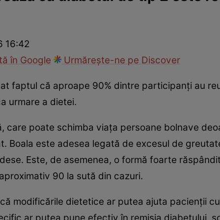
nd
Viața sexuală
Specialiști
Ce te doare?
Wellness
Famili
6 16:42
ă în Google
Urmărește-ne pe Discover
vat faptul că aproape 90% dintre participanți au re
 urmare a dietei.
ă, care poate schimba viața persoane bolnave deoa
at. Boala este adesea legată de excesul de greutat
ient dese. Este, de asemenea, o formă foarte răspând
aproximativ 90 la sută din cazuri.
ă modificările dietetice ar putea ajuta pacienții cu
cific ar putea pune efectiv în remisia diabetului, s