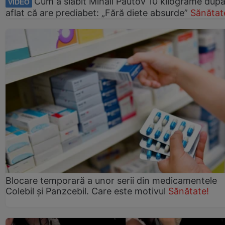
Cum a slăbit Mihail Pautov 10 kilograme după
VIDEO
aflat că are prediabet: „Fără diete absurde”
Sănătat
Blocare temporară a unor serii din medicamentele
Colebil și Panzcebil. Care este motivul
Sănătate!