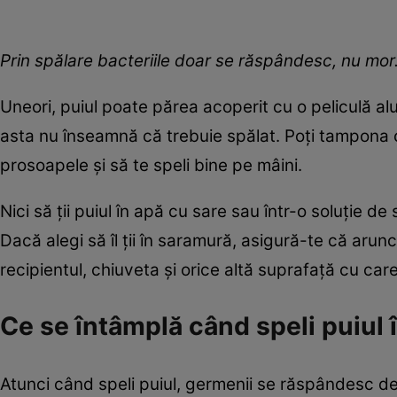
Prin spălare bacteriile doar se răspândesc, nu mor
Uneori, puiul poate părea acoperit cu o peliculă al
asta nu înseamnă că trebuie spălat. Poți tampona 
prosoapele și să te speli bine pe mâini.
Nici să ții puiul în apă cu sare sau într-o soluție d
Dacă alegi să îl ții în saramură, asigură-te că arunci
recipientul, chiuveta și orice altă suprafață cu care
Ce se întâmplă când speli puiul 
Atunci când speli puiul, germenii se răspândesc de 