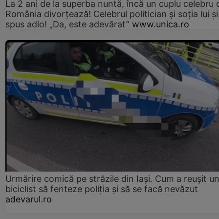
La 2 ani de la superba nuntă, încă un cuplu celebru 
România divorțează! Celebrul politician și soția lui ș
spus adio! „Da, este adevărat”
www.unica.ro
Urmărire comică pe străzile din Iași. Cum a reușit u
biciclist să fenteze poliția și să se facă nevăzut
adevarul.ro