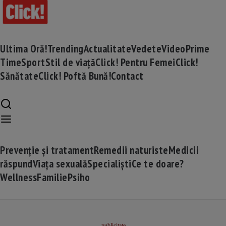
Ultima Oră!
Trending
Actualitate
Vedete
Video
Prime
Time
Sport
Stil de viață
Click! Pentru Femei
Click!
Sănătate
Click! Poftă Bună!
Contact
Prevenție și tratament
Remedii naturiste
Medicii
răspund
Viața sexuală
Specialiști
Ce te doare?
Wellness
Familie
Psiho