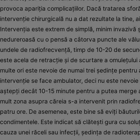
provoca apariţia complicaţiilor. Dacă tratarea sforăi
intervenţie chirurgicală nu a dat rezultate la tine,
Intervenţia este extrem de simplă, minim invazivă ş
nedureroasă cu o pensă a câtorva puncte ale vălulu
undele de radiofrecvenţă, timp de 10-20 de secunde
este acela de retracţie şi de scurtare a omuleţului 
multe ori este nevoie de numai trei şedinţe pentru a
intervenţie se face ambulator, deci nu este nevoie
aştepţi decât 10-15 minute pentru a putea merge
mult zona asupra căreia s-a intervenit prin radiof
patru ore. De asemenea, este bine să eviţi băuturile
condimentele. Este indicat să clăteşti gura cu solu
cauza unei răceli sau infecţii, şedinţa de radioter