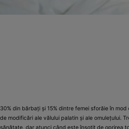
30% din bărbaţi şi 15% dintre femei sforăie în mod 
de modificări ale vălului palatin şi ale omuleţului. 
sănătate, dar atunci când este însoţit de oprirea t