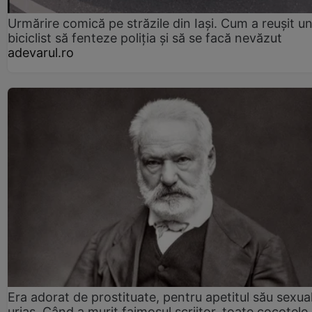
Urmărire comică pe străzile din Iași. Cum a reușit u
biciclist să fenteze poliția și să se facă nevăzut
adevarul.ro
Era adorat de prostituate, pentru apetitul său sexua
uriaș. Când a murit faimosul scriitor, toate cocotele