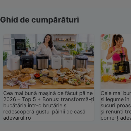
Ghid de cumpărături
Cea mai bună mașină de făcut pâine
Cele mai bu
2026 – Top 5 + Bonus: transformă-ți
și legume în
bucătăria într-o brutărie și
sucuri proas
redescoperă gustul pâinii de casă
și renunți tr
adevarul.ro
comerț
adev