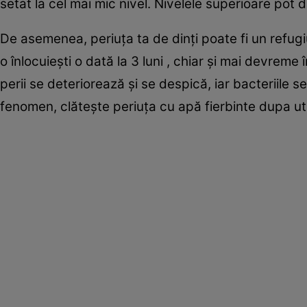
setat la cel mai mic nivel. Nivelele superioare pot d
De asemenea, periuţa ta de dinţi poate fi un refugiu
o înlocuieşti o dată la 3 luni , chiar şi mai devreme î
perii se deteriorează şi se despică, iar bacteriile 
fenomen, clăteşte periuţa cu apă fierbinte dupa uti