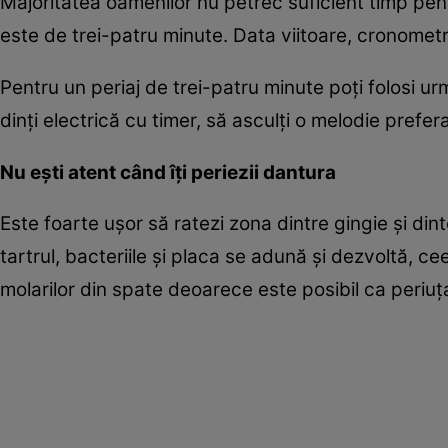
Majoritatea oamenilor nu petrec suficient timp pent
este de trei-patru minute. Data viitoare, cronometr
Pentru un periaj de trei-patru minute poţi folosi urm
dinţi electrică cu timer, să asculţi o melodie prefer
Nu eşti atent când îţi periezii dantura
Este foarte uşor să ratezi zona dintre gingie şi di
tartrul, bacteriile şi placa se adună şi dezvoltă, c
molarilor din spate deoarece este posibil ca periuţa 