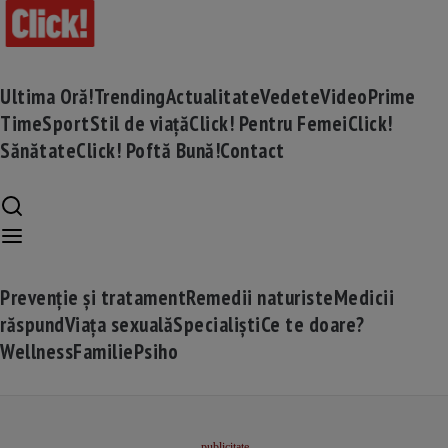
Ultima Oră!
Trending
Actualitate
Vedete
Video
Prime
Time
Sport
Stil de viață
Click! Pentru Femei
Click!
Sănătate
Click! Poftă Bună!
Contact
Prevenție și tratament
Remedii naturiste
Medicii
răspund
Viața sexuală
Specialiști
Ce te doare?
Wellness
Familie
Psiho