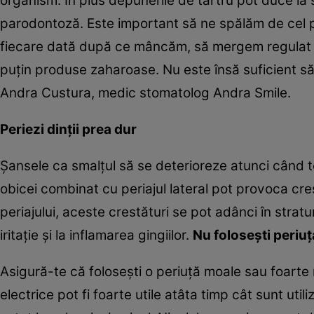
organism. În plus depunerile de tartru pot duce la s
parodontoză. Este important să ne spălăm de cel puţ
fiecare dată după ce mâncăm, să mergem regulat la
puţin produse zaharoase. Nu este însă suficient să 
Andra Custura, medic stomatolog Andra Smile.
Periezi dinţii prea dur
Şansele ca smalţul să se deterioreze atunci când te
obicei combinat cu periajul lateral pot provoca cre
periajului, aceste crestături se pot adânci în stratu
iritaţie şi la inflamarea gingiilor.
Nu foloseşti periuţ
Asigură-te că foloseşti o periuţă moale sau foarte m
electrice pot fi foarte utile atâta timp cât sunt uti