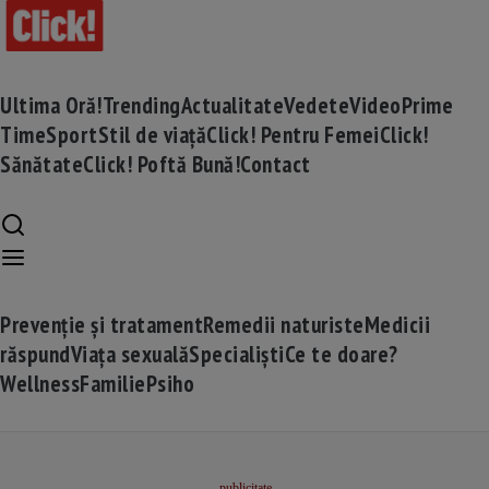
Ultima Oră!
Trending
Actualitate
Vedete
Video
Prime
Time
Sport
Stil de viață
Click! Pentru Femei
Click!
Sănătate
Click! Poftă Bună!
Contact
Prevenție și tratament
Remedii naturiste
Medicii
răspund
Viața sexuală
Specialiști
Ce te doare?
Wellness
Familie
Psiho