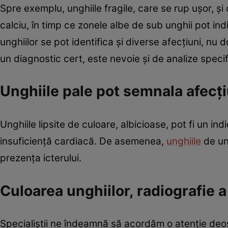
Spre exemplu, unghiile fragile, care se rup uşor, ş
calciu, în timp ce zonele albe de sub unghii pot i
unghiilor se pot identifica şi diverse afecţiuni, nu
un diagnostic cert, este nevoie şi de analize specif
Unghiile pale pot semnala afecţi
Unghiile lipsite de culoare, albicioase, pot fi un in
insuficienţă cardiacă. De asemenea,
unghiile
de un 
prezenţa icterului.
Culoarea unghiilor, radiografie a
Specialiştii ne îndeamnă să acordăm o atenţie deose