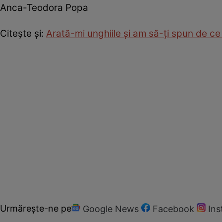
Anca-Teodora Popa
Citeşte şi:
Arată-mi unghiile şi am să-ţi spun de ce
Urmărește-ne pe
Google News
Facebook
In