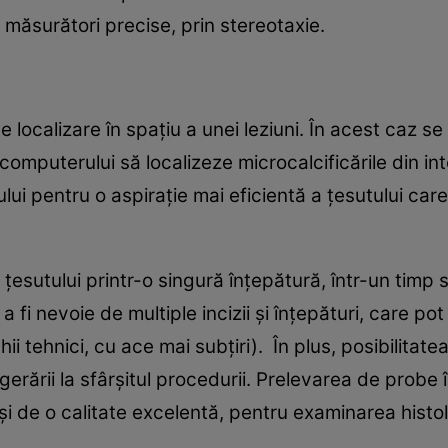
măsurători precise, prin stereotaxie.
localizare în spațiu a unei leziuni. În acest caz se
puterului să localizeze microcalcificările din inte
lui pentru o aspirație mai eficientă a țesutului car
țesutului printr-o singură înțepătură, într-un timp 
 a fi nevoie de multiple incizii și înțepături, care 
ii tehnici, cu ace mai subțiri). În plus, posibilitat
rării la sfârșitul procedurii. Prelevarea de probe î
și de o calitate excelentă, pentru examinarea histol