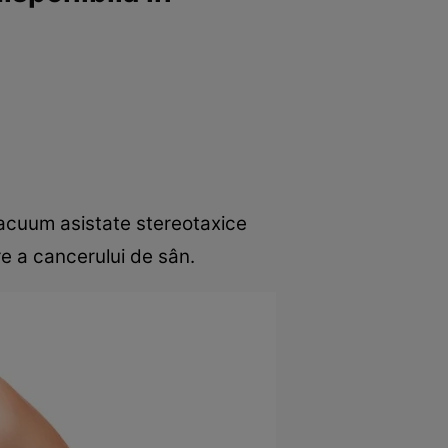
e
Psiho
 vacuum asistate stereotaxice
e a cancerului de sân.