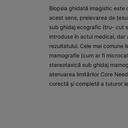
Biopsia ghidată imagistic este
acest sens, prelevarea de țesut
sub ghidaj ecografic (tru- cut 
introduse în actul medical, dar 
rezultatului. Cele mai comune lim
mamografie (cum ar fi microcalc
stereotaxică sub ghidaj mamogr
atenuarea limitărilor Core Needl
corectă și completă a tuturor l