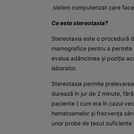
sistem computerizat care face 
Ce este
stereotaxi
a
?
Stereotaxia este o procedură de 
mamografice pentru a permite com
evalua adâncimea și poziția acu
laborator.
Stereotaxia permite prelevarea 
durează în jur de 2 minute, fără
paciente ( cum era în cazul vech
hematoamelor și frecvența sânge
unor probe de țesut suficiente 