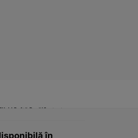
Click! Poftă Bună!
Contact
isponibilă în