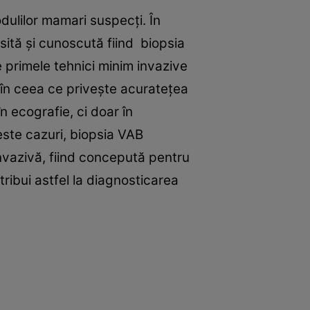
ulilor mamari suspecți. În
sită și cunoscută fiind biopsia
 primele tehnici minim invazive
i în ceea ce privește acuratețea
în ecografie, ci doar în
este cazuri, biopsia VAB
nvazivă, fiind concepută pentru
ribui astfel la diagnosticarea