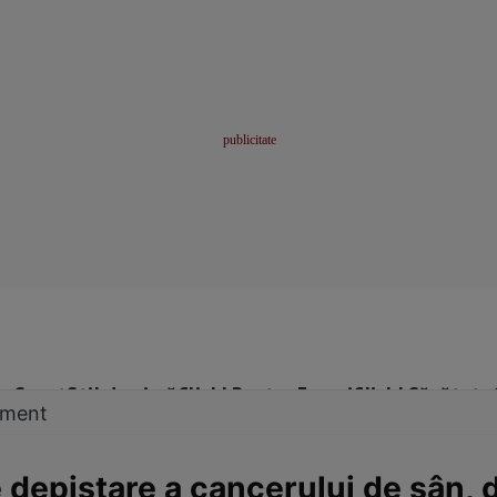
me
Sport
Stil de viață
Click! Pentru Femei
Click! Sănătate
tament
epistare a cancerului de sân, d