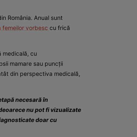
 din România. Anual sunt
a femeilor vorbesc
cu frică
ă medicală, cu
opsii mamare sau puncții
atât din perspectiva medicală,
tapă necesară în
eoarece nu pot fi vizualizate
diagnosticate doar cu