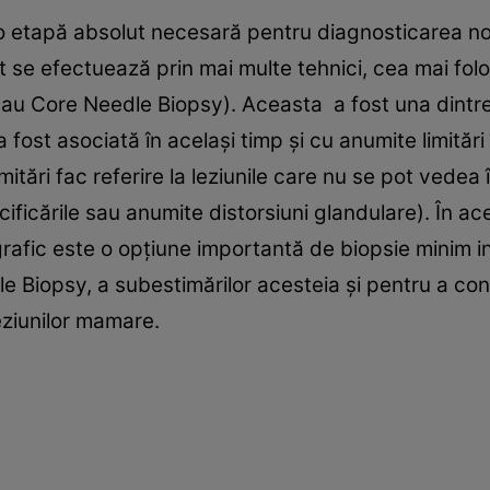
 o etapă absolut necesară pentru diagnosticarea nod
 se efectuează prin mai multe tehnici, cea mai folo
sau Core Needle Biopsy). Aceasta a fost una dintre
a fost asociată în același timp și cu anumite limităr
itări fac referire la leziunile care nu se pot vedea 
ificările sau anumite distorsiuni glandulare). În ac
afic este o opțiune importantă de biopsie minim i
e Biopsy, a subestimărilor acesteia și pentru a cont
eziunilor mamare.