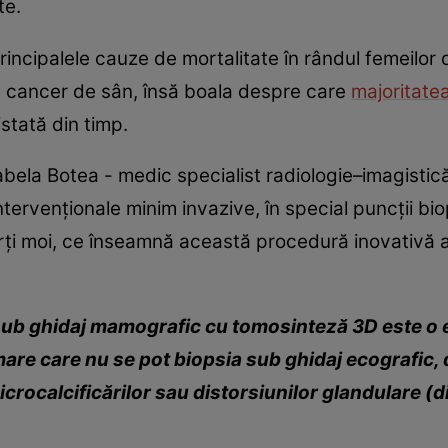
te.
incipalele cauze de mortalitate în rândul femeilor
de cancer de sân, însă boala despre care
majoritate
stată din timp.
sabela Botea - medic specialist radiologie–imagistic
tervenționale minim invazive, în special puncții bi
ărți moi, ce înseamnă această procedură inovativă 
b ghidaj mamografic cu tomosinteză 3D este o e
re care nu se pot biopsia sub ghidaj ecografic, d
icrocalcificărilor sau distorsiunilor glandulare (