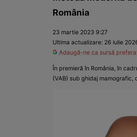
România
Prevenție și tratament
Remedii naturiste
Medicii răspu
23 martie 2023 9:27
Ultima actualizare:
26 iulie 202
Adaugă-ne ca sursă preferat
În premieră în România, în cadr
(VAB) sub ghidaj mamografic, 