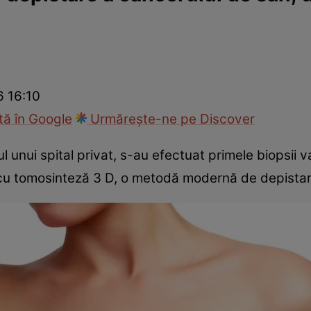
nd
Viața sexuală
Specialiști
Ce te doare?
Wellness
Famili
6 16:10
ă în Google
Urmărește-ne pe Discover
ul unui spital privat, s-au efectuat primele biopsii
cu tomosinteză 3 D, o metodă modernă de depistar