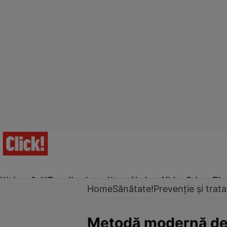
Ultima Oră!
Trending
Actualitate
Vedete
Video
Prime Ti
Home
Sănătate!
Prevenție și tra
Metodă modernă de d