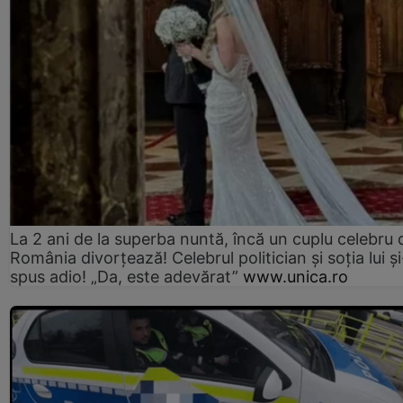
La 2 ani de la superba nuntă, încă un cuplu celebru 
România divorțează! Celebrul politician și soția lui ș
spus adio! „Da, este adevărat”
www.unica.ro