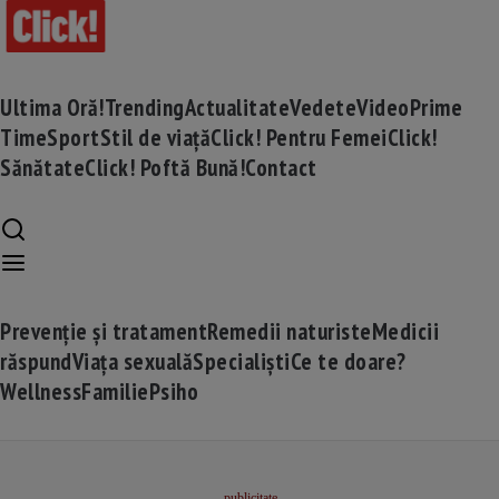
Ultima Oră!
Trending
Actualitate
Vedete
Video
Prime
Time
Sport
Stil de viață
Click! Pentru Femei
Click!
Sănătate
Click! Poftă Bună!
Contact
Prevenție și tratament
Remedii naturiste
Medicii
răspund
Viața sexuală
Specialiști
Ce te doare?
Wellness
Familie
Psiho