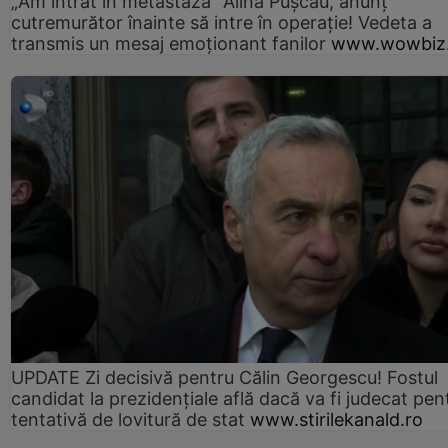
„Am intrat în metastază” Alina Pușcău, anunț
cutremurător înainte să intre în operație! Vedeta a
transmis un mesaj emoționant fanilor
www.wowbiz.
UPDATE Zi decisivă pentru Călin Georgescu! Fostul
candidat la prezidențiale află dacă va fi judecat pen
tentativă de lovitură de stat
www.stirilekanald.ro