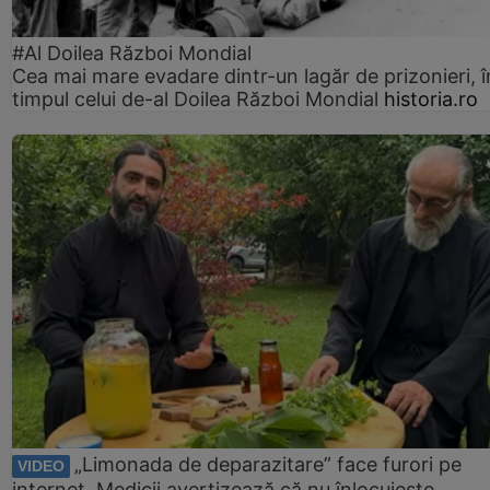
#Al Doilea Război Mondial
Cea mai mare evadare dintr-un lagăr de prizonieri, î
timpul celui de-al Doilea Război Mondial
historia.ro
„Limonada de deparazitare” face furori pe
VIDEO
internet. Medicii avertizează că nu înlocuiește