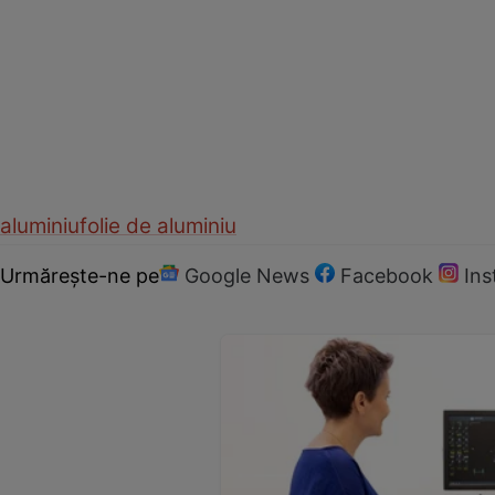
aluminiu
folie de aluminiu
Urmărește-ne pe
Google News
Facebook
In