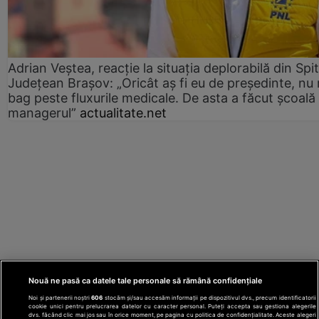
Adrian Veștea, reacție la situația deplorabilă din Spit
Județean Brașov: „Oricât aș fi eu de președinte, nu
bag peste fluxurile medicale. De asta a făcut școală
managerul”
actualitate.net
Nouă ne pasă ca datele tale personale să rămână confidențiale
Noi și partenerii noștri
606
stocăm și/sau accesăm informații pe dispozitivul dvs., precum identificatorii
cookie unici pentru prelucrarea datelor cu caracter personal. Puteți accepta sau gestiona alegerile
dvs. făcând clic mai jos sau în orice moment, pe pagina cu politica de confidențialitate. Aceste alegeri