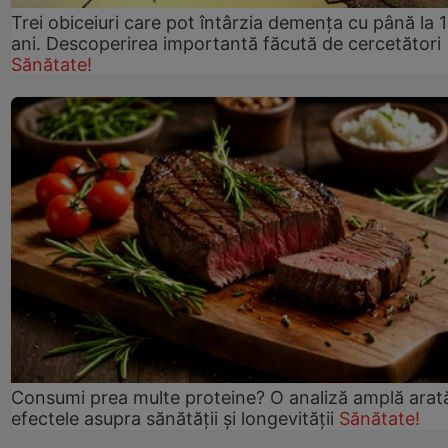
Trei obiceiuri care pot întârzia demența cu până la 
ani. Descoperirea importantă făcută de cercetători
Sănătate!
Consumi prea multe proteine? O analiză amplă arat
efectele asupra sănătății și longevității
Sănătate!