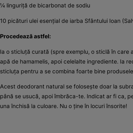
¼ linguriţă de bicarbonat de sodiu
10 picături ulei esenţial de iarba Sfântului Ioan (Sa
Procedează astfel:
Ia o sticluţă curată (spre exemplu, o sticlă în care
apă de hamamelis, apoi celelalte ingrediente. Ia rec
sticluţa pentru a se combina foarte bine produsele
Acest deodorant natural se foloseşte doar la subraţ
până se usucă, apoi îmbrăca-te. Indicat ar fi ca, pen
una închisă la culoare. Nu o ţine în locuri însorite!