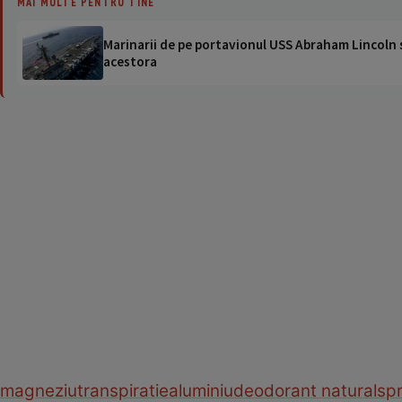
MAI MULTE PENTRU TINE
Marinarii de pe portavionul USS Abraham Lincoln su
acestora
magneziu
transpiratie
aluminiu
deodorant natural
sp