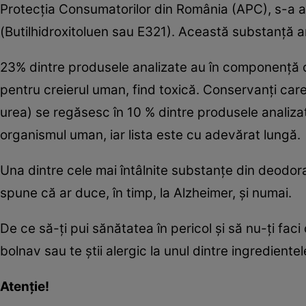
Protecţia Consumatorilor din România (APC), s-a a
(Butilhidroxitoluen sau E321). Această substanţă a
23% dintre produsele analizate au în componenţă c
pentru creierul uman, find toxică. Conservanţi ca
urea) se regăsesc în 10 % dintre produsele analiz
organismul uman, iar lista este cu adevărat lungă.
Una dintre cele mai întâlnite substanţe din deodor
spune că ar duce, în timp, la Alzheimer, şi numai.
De ce să-ţi pui sănătatea în pericol şi să nu-ţi fa
bolnav sau te ştii alergic la unul dintre ingrediente
Atenţie!