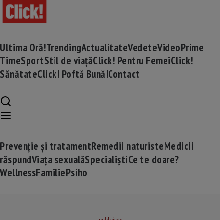
Ultima Oră!
Trending
Actualitate
Vedete
Video
Prime
Time
Sport
Stil de viață
Click! Pentru Femei
Click!
Sănătate
Click! Poftă Bună!
Contact
Prevenție și tratament
Remedii naturiste
Medicii
răspund
Viața sexuală
Specialiști
Ce te doare?
Wellness
Familie
Psiho