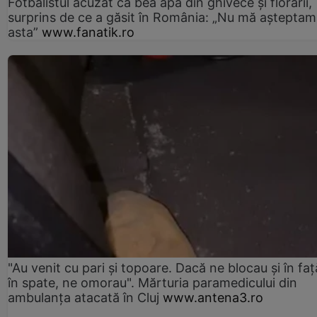
Fotbalistul acuzat că bea apa din ghivece și florării,
surprins de ce a găsit în România: „Nu mă așteptam
asta”
www.fanatik.ro
"Au venit cu pari și topoare. Dacă ne blocau şi în faţă
în spate, ne omorau". Mărturia paramedicului din
ambulanţa atacată în Cluj
www.antena3.ro