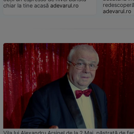
redescoperă 
chiar la tine acasă
adevarul.ro
adevarul.ro
Vila lui Alexandru Arșinel de la 2 Mai, păstrată de fam