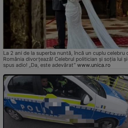
La 2 ani de la superba nuntă, încă un cuplu celebru 
România divorțează! Celebrul politician și soția lui ș
spus adio! „Da, este adevărat”
www.unica.ro