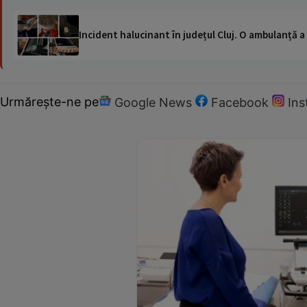
Incident halucinant în județul Cluj. O ambulanță 
Urmărește-ne pe
Google News
Facebook
In