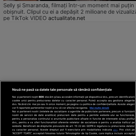
Selly și Smaranda, filmați într-un moment mai puțin
obișnuit. Clipul cu ei a depășit 2 milioane de vizualiz
pe TikTok VIDEO
actualitate.net
Nouă ne pasă ca datele tale personale să rămână confidențiale
Noi și partenerii noștri
606
stocăm și/sau accesăm informații pe dispozitivul dvs., precum identificatorii
cookie unici pentru prelucrarea datelor cu caracter personal. Puteți accepta sau gestiona alegerile
dvs. făcând clic mai jos sau în orice moment, pe pagina cu politica de confidențialitate. Aceste alegeri
vor fi raportate partenerilor noștri și nu vă vor afecta navigarea.
Mai multe detalii
Noi si partenerii nostri (retelele de socializare si agentiile de publicitate partenere, precum si furnizorii
nostri de servicii de date analitice) prelucram date pentru a permite website-ului sa functioneze,
Din rețeaua Adevărul Holding:
Adevarul.ro
pentru a personaliza continutul si anunturile publicitare afisate in functie de interesele si/sau profilul
Click.ro
ClickPoftaBuna.ro
ClickSanatate.ro
dvs., pentru a va oferi functionalitati aferente retelelor de socializare si pentru a analiza traficul pe
website. Beneficiati de drepturile prevazute de art. 15-22 din GDPR in legatura cu prelucrarea datelor
ClickPentruFemei.ro
DilemaVeche.ro
cu caracter personal. Aceste drepturi pot fi exercitate prin modalitatea indicata
aici
. Prin click pe
OkMagazine.ro
Historia.ro
“ACCEPT TOATE”, acceptati folosirea tuturor Tehnologiilor de tip Cookie, care implica inclusiv acceptul