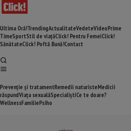
Ultima Oră!
Trending
Actualitate
Vedete
Video
Prime
Time
Sport
Stil de viață
Click! Pentru Femei
Click!
Sănătate
Click! Poftă Bună!
Contact
Prevenție și tratament
Remedii naturiste
Medicii
răspund
Viața sexuală
Specialiști
Ce te doare?
Wellness
Familie
Psiho