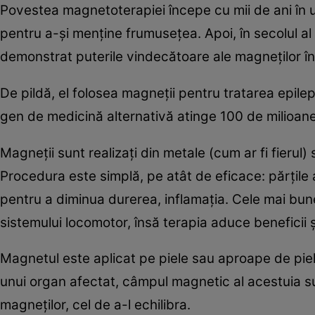
Povestea magnetoterapiei începe cu mii de ani în 
pentru a-şi menţine frumuseţea. Apoi, în secolul al
demonstrat puterile vindecătoare ale magneţilor în d
De pildă, el folosea magneţii pentru tratarea epilep
gen de medicină alternativă atinge 100 de milioane
Magneţii sunt realizaţi din metale (cum ar fi fieru
Procedura este simplă, pe atât de eficace: părţile
pentru a diminua durerea, inflamaţia. Cele mai bune
sistemului locomotor, însă terapia aduce beneficii 
Magnetul este aplicat pe piele sau aproape de piele
unui organ afectat, câmpul magnetic al acestuia suf
magneţilor, cel de a-l echilibra.