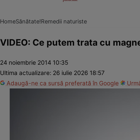
Home
Sănătate!
Remedii naturiste
VIDEO: Ce putem trata cu magne
24 noiembrie 2014 10:35
Ultima actualizare:
26 iulie 2026 18:57
Adaugă-ne ca sursă preferată în Google
Urmă