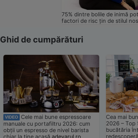
75% dintre bolile de inimă pot
factori de risc țin de stilul no
Ghid de cumpărături
Cele mai bune espressoare
Cea mai bun
VIDEO
2026 – Top 
manuale cu portafiltru 2026: cum
bucătăria înt
obții un espresso de nivel barista
redescoperă 
chiar la tine acasă
adevarul.ro