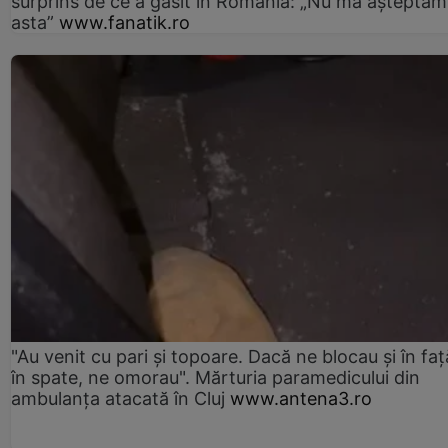
surprins de ce a găsit în România: „Nu mă așteptam
asta”
www.fanatik.ro
"Au venit cu pari și topoare. Dacă ne blocau şi în faţă
în spate, ne omorau". Mărturia paramedicului din
ambulanţa atacată în Cluj
www.antena3.ro