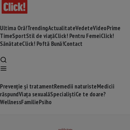
Ultima Oră!
Trending
Actualitate
Vedete
Video
Prime
Time
Sport
Stil de viață
Click! Pentru Femei
Click!
Sănătate
Click! Poftă Bună!
Contact
Prevenție și tratament
Remedii naturiste
Medicii
răspund
Viața sexuală
Specialiști
Ce te doare?
Wellness
Familie
Psiho