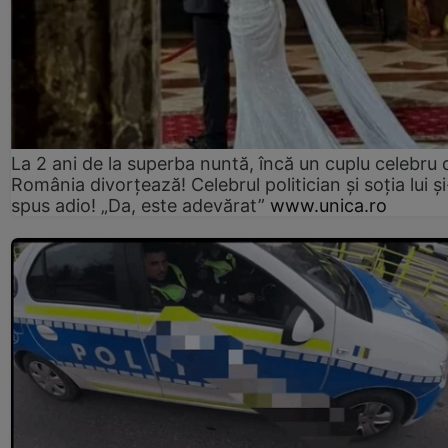
La 2 ani de la superba nuntă, încă un cuplu celebru 
România divorțează! Celebrul politician și soția lui ș
spus adio! „Da, este adevărat”
www.unica.ro