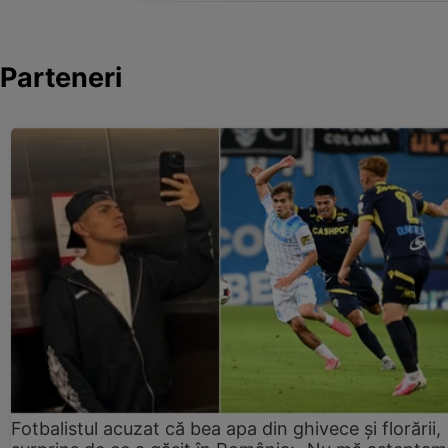
Parteneri
Fotbalistul acuzat că bea apa din ghivece și florării,