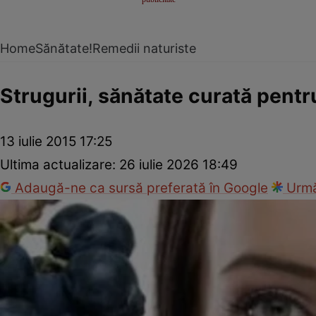
Home
Sănătate!
Remedii naturiste
Strugurii, sănătate curată pentru
13 iulie 2015 17:25
Ultima actualizare:
26 iulie 2026 18:49
Adaugă-ne ca sursă preferată în Google
Urmă