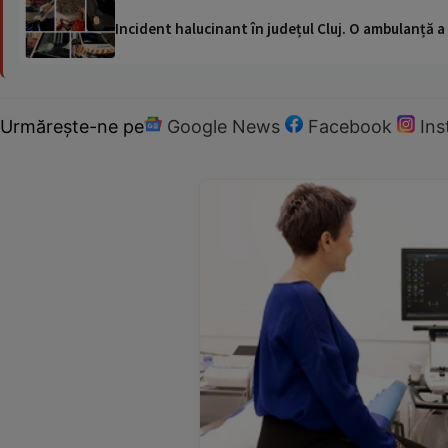
Incident halucinant în județul Cluj. O ambulanță 
Urmărește-ne pe
Google News
Facebook
In