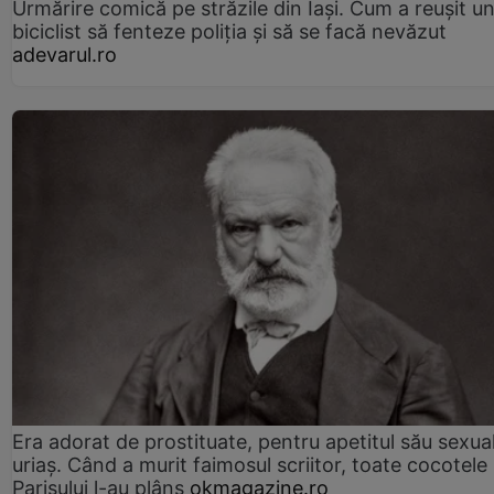
Urmărire comică pe străzile din Iași. Cum a reușit u
biciclist să fenteze poliția și să se facă nevăzut
adevarul.ro
Era adorat de prostituate, pentru apetitul său sexua
uriaș. Când a murit faimosul scriitor, toate cocotele
Parisului l-au plâns
okmagazine.ro