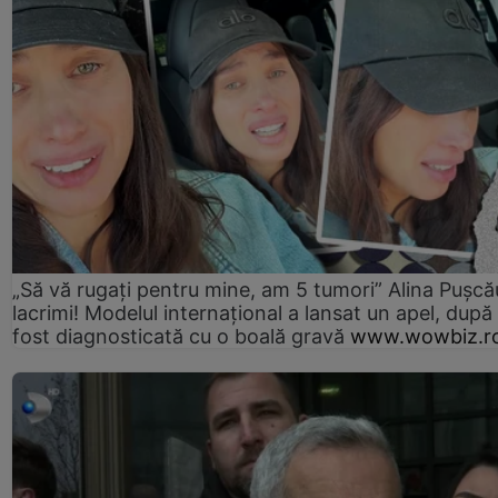
„Să vă rugați pentru mine, am 5 tumori” Alina Pușcău
lacrimi! Modelul internațional a lansat un apel, după
fost diagnosticată cu o boală gravă
www.wowbiz.r