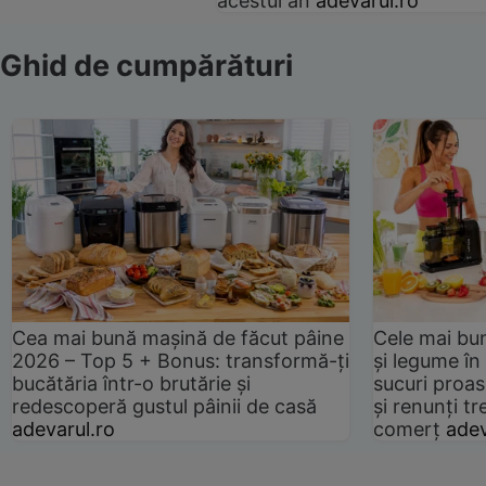
acestui an
adevarul.ro
Ghid de cumpărături
Cea mai bună mașină de făcut pâine
Cele mai bu
2026 – Top 5 + Bonus: transformă-ți
și legume în
bucătăria într-o brutărie și
sucuri proas
redescoperă gustul pâinii de casă
și renunți tr
adevarul.ro
comerț
adev