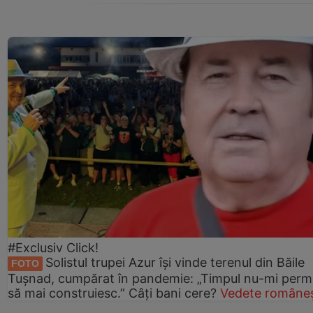
#Exclusiv Click!
Solistul trupei Azur își vinde terenul din Băile
FOTO
Tușnad, cumpărat în pandemie: „Timpul nu-mi perm
să mai construiesc.” Câți bani cere?
Vedete româneș