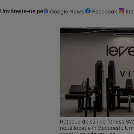
Urmărește-ne pe
Google News
Facebook
In
Rețeaua de săli de fitness SW
nouă locație în București. Urm