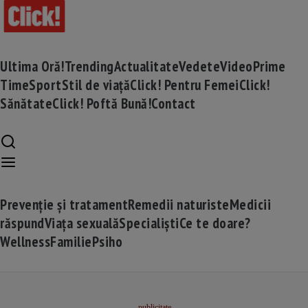
Ultima Oră!
Trending
Actualitate
Vedete
Video
Prime
Time
Sport
Stil de viață
Click! Pentru Femei
Click!
Sănătate
Click! Poftă Bună!
Contact
Prevenție și tratament
Remedii naturiste
Medicii
răspund
Viața sexuală
Specialiști
Ce te doare?
Wellness
Familie
Psiho