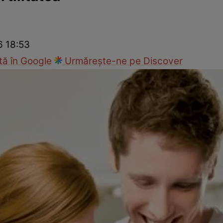
nd
Viața sexuală
Specialiști
Ce te doare?
Wellness
Famili
6 18:53
ă în Google
Urmărește-ne pe Discover