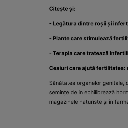
Citeşte şi:
-
Legătura dintre roşii şi infert
-
Plante care stimulează fertil
-
Terapia care tratează infertil
Ceaiuri care ajută fertilitatea:
Sănătatea organelor genitale, da
seminţe de in echilibrează hormo
magazinele naturiste şi în farma