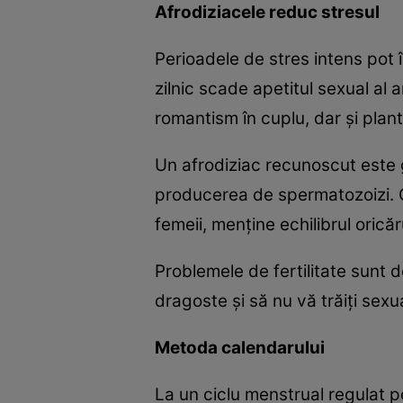
Afrodiziacele reduc stresul
Perioadele de stres intens pot î
zilnic scade apetitul sexual al 
romantism în cuplu, dar şi plant
Un afrodiziac recunoscut este g
producerea de spermatozoizi. O v
femeii, menţine echilibrul oricăr
Problemele de fertilitate sunt 
dragoste şi să nu vă trăiţi sex
Metoda calendarului
La un ciclu menstrual regulat po