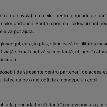
ntrerupe ovulaţia femeilor pentru perioade de până la
ambilor parteneri. Pentru sporirea libidoului sunt n
ele vă pot ajuta.
insengul, care, în plus, stimulează fertilitatea mas
iaţă sexuală activă şi constantă, chiar şi în afara 
ui cuplu.
deosebit de stresante pentru parteneri, de aceea e
ualitatea ca pe o metodă de a concepe un copil.
ţi afla perioada fertilă dacă îţi notezi prima zi a me