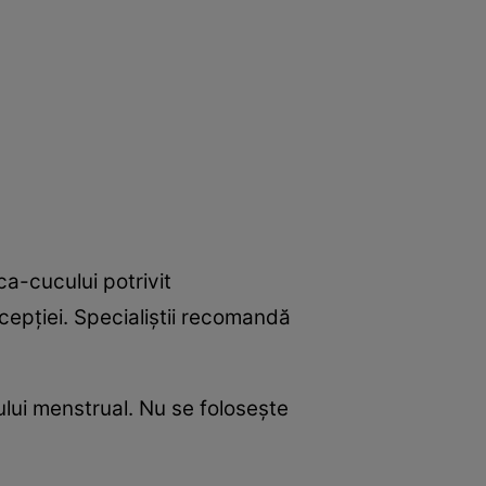
ca-cucului potrivit
epţiei. Specialiştii recomandă
lului menstrual. Nu se foloseşte