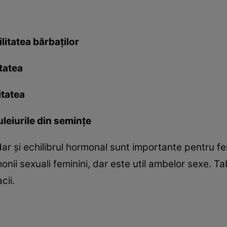
ilitatea bărbaţilor
itatea
itatea
 uleiurile din seminţe
r şi echilibrul hormonal sunt importante pentru ferti
nii sexuali feminini, dar este util ambelor sexe. Ta
cii.