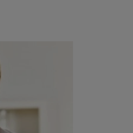
e
Psiho