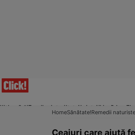
Ultima Oră!
Trending
Actualitate
Vedete
Video
Prime Ti
Home
Sănătate!
Remedii naturist
Ceaiuri care ajută fe