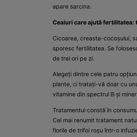
apare sarcina.
Ceaiuri care ajută fertilitatea: t
Cicoarea, creasta-cocoşului, sa
sporesc fertilitatea. Se foloses
de trei ori pe zi.
Alegeţi dintre cele patru opţiu
plante, ci trataţi-vă doar cu una 
vitamine din spectrul B şi minera
Tratamentul constă în consumul a
Cel mai renumit tratament naturi
florile de trifoi roşu într-o infu