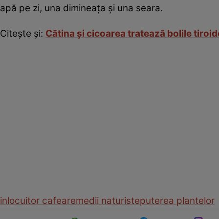
apă pe zi, una dimineaţa şi una seara.
Citeşte şi:
Cătina şi cicoarea tratează bolile tiroid
inlocuitor cafea
remedii naturiste
puterea plantelor