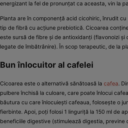
energizant la fel de pronunţat ca aceasta, vin la pa
Planta are în componenţă acid cicohiric, înrudit cu 
tip de fibră cu acţiune prebiotică. Cicoarea conţine 
este sursă de fibre şi de antioxidanţi (flavonoizi şi
legate de îmbătrânire). În scop terapeutic, de la pl
Bun înlocuitor al cafelei
Cicoarea este o alternativă sănătoasă la
cafea
. D
pulbere închisă la culoare, care poate înlocui cafe
băutura cu care înlocuieşti cafeaua, foloseşte o j
fierbinte. Apoi, poţi folosi 1 linguriţă la 150 ml de
beneficiile digestive (stimulează digestia, previne 