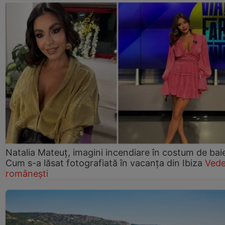
Natalia Mateuț, imagini incendiare în costum de bai
Cum s-a lăsat fotografiată în vacanța din Ibiza
Vede
românești