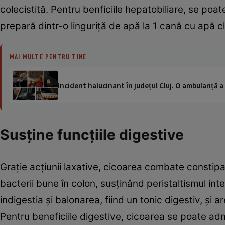
colecistită. Pentru benficiile hepatobiliare, se po
prepară dintr-o linguriţă de apă la 1 cană cu apă c
MAI MULTE PENTRU TINE
Incident halucinant în județul Cluj. O ambulanță 
Susţine funcţiile digestive
Graţie acţiunii laxative, cicoarea combate constipa
bacterii bune în colon, susţinând peristaltismul int
indigestia şi balonarea, fiind un tonic digestiv, şi a
Pentru beneficiile digestive, cicoarea se poate adm