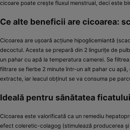
cicoare poate creşte fluxul menstrual, deci este bin
Ce alte beneficii are cicoarea: 
Cicoarea are uşoară acţiune hipoglicemiantă (scade
decoctul. Acesta se prepară din 2 linguriţe de pulb
un pahar cu apă la temperatura camerei. Se filtrea
filtrare se fierbe 2 minute într-un alt pahar cu apă
extracte, iar leacul obţinut se va consuma pe parcu
Ideală pentru sănătatea ficatulu
Cicoarea este valorificată ca un remediu hepatopro
efect coleretic-colagog (stimulează producerea şi eli