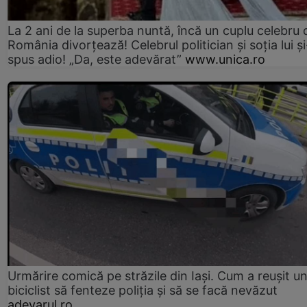
La 2 ani de la superba nuntă, încă un cuplu celebru 
România divorțează! Celebrul politician și soția lui ș
spus adio! „Da, este adevărat”
www.unica.ro
Urmărire comică pe străzile din Iași. Cum a reușit u
biciclist să fenteze poliția și să se facă nevăzut
adevarul.ro