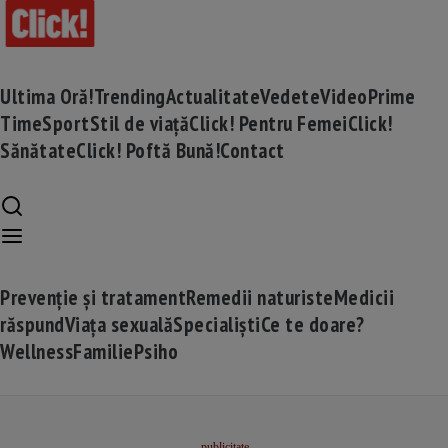
Ultima Oră!
Trending
Actualitate
Vedete
Video
Prime
Time
Sport
Stil de viață
Click! Pentru Femei
Click!
Sănătate
Click! Poftă Bună!
Contact
Prevenție și tratament
Remedii naturiste
Medicii
răspund
Viața sexuală
Specialiști
Ce te doare?
Wellness
Familie
Psiho