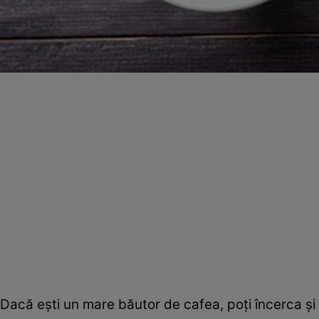
Dacă eşti un mare băutor de cafea, poţi încerca şi î