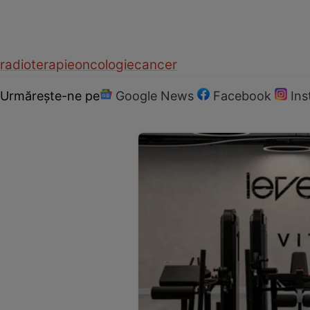
radioterapie
oncologie
cancer
Urmărește-ne pe
Google News
Facebook
In