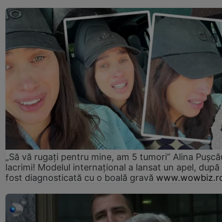
„Să vă rugați pentru mine, am 5 tumori” Alina Pușcău
lacrimi! Modelul internațional a lansat un apel, după
fost diagnosticată cu o boală gravă
www.wowbiz.r