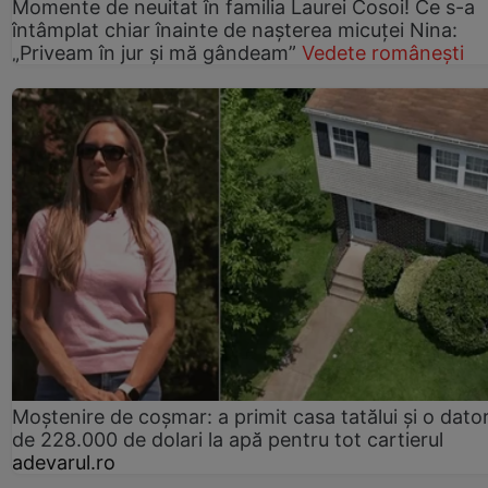
Momente de neuitat în familia Laurei Cosoi! Ce s-a
întâmplat chiar înainte de nașterea micuței Nina:
„Priveam în jur și mă gândeam”
Vedete românești
Moștenire de coșmar: a primit casa tatălui și o dator
de 228.000 de dolari la apă pentru tot cartierul
adevarul.ro