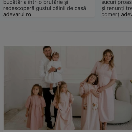
bucătăria într-o brutărie și
sucuri proas
redescoperă gustul pâinii de casă
și renunți tr
adevarul.ro
comerț
adev