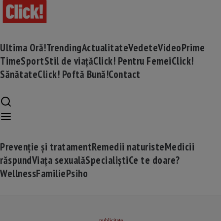
Ultima Oră!
Trending
Actualitate
Vedete
Video
Prime
Time
Sport
Stil de viață
Click! Pentru Femei
Click!
Sănătate
Click! Poftă Bună!
Contact
Prevenție și tratament
Remedii naturiste
Medicii
răspund
Viața sexuală
Specialiști
Ce te doare?
Wellness
Familie
Psiho