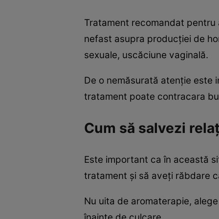
Tratament recomandat pentru a 
nefast asupra producţiei de hor
sexuale, uscăciune vaginală.
De o nemăsurată atenţie este i
tratament poate contracara buna
Cum să salvezi rela
Este important ca în această si
tratament şi să aveţi răbdare ca
Nu uita de aromaterapie, alege u
înainte de culcare.