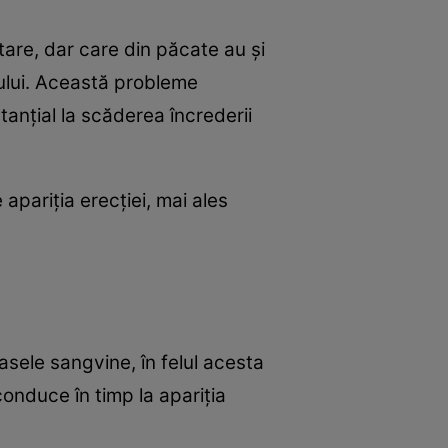
tare, dar care din păcate au şi
oului. Această probleme
tanţial la scăderea încrederii
apariţia erecţiei, mai ales
sele sangvine, în felul acesta
onduce în timp la apariţia