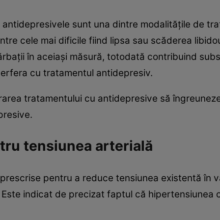
 antidepresivele sunt una dintre modalităţile de tra
tre cele mai dificile fiind lipsa sau scăderea libid
ărbaţii în aceiaşi măsură, totodată contribuind subs
erfera cu tratamentul antidepresiv.
trarea tratamentului cu antidepresive să îngreuneze 
presive.
ru tensiunea arterială
rescrise pentru a reduce tensiunea existentă în va
 Este indicat de precizat faptul că hipertensiunea c