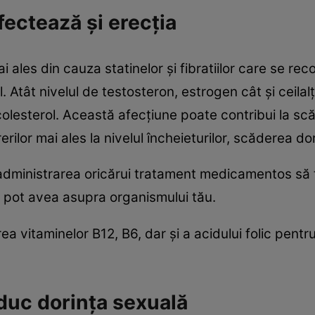
fectează şi erecţia
 ales din cauza statinelor şi fibratiilor care se re
. Atât nivelul de testosteron, estrogen cât şi ceilalţ
colesterol. Această afecţiune poate contribui la sc
erilor mai ales la nivelul încheieturilor, scăderea do
 administrarea oricărui tratament medicamentos să 
 pot avea asupra organismului tău.
ea vitaminelor B12, B6, dar şi a acidului folic pent
duc dorinţa sexuală