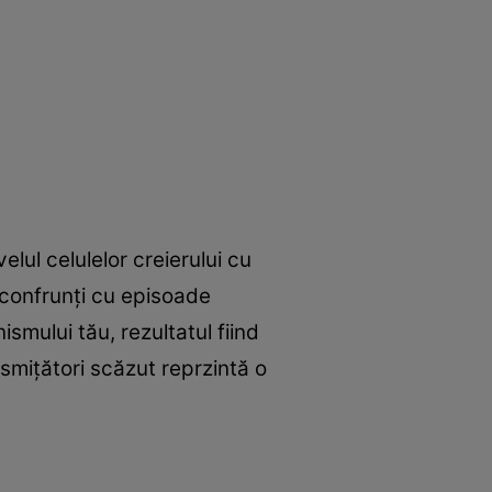
elul celulelor creierului cu
e confrunţi cu episoade
smului tău, rezultatul fiind
smiţători scăzut reprzintă o