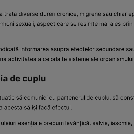
trata diverse dureri cronice, migrene sau chiar ep
moni sexuali, aspect care se resimte mai ales prin r
ndicată informarea asupra efectelor secundare sau
 activitatea a celorlalte sisteme ale organismului
ţia de cuplu
tuaţie să comunici cu partenerul de cuplu, să consţ
 acesta să îşi facă efectul.
leiuri esenţiale precum levănţică, salvie, iasomie, 