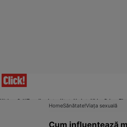
Ultima Oră!
Trending
Actualitate
Vedete
Video
Prime Ti
Home
Sănătate!
Viața sexuală
Cum influenţează m