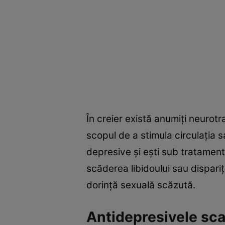
În creier există anumiţi neurotra
scopul de a stimula circulaţia 
depresive şi eşti sub tratament,
scăderea libidoului sau dispari
dorinţă sexuală scăzută.
Antidepresivele sca