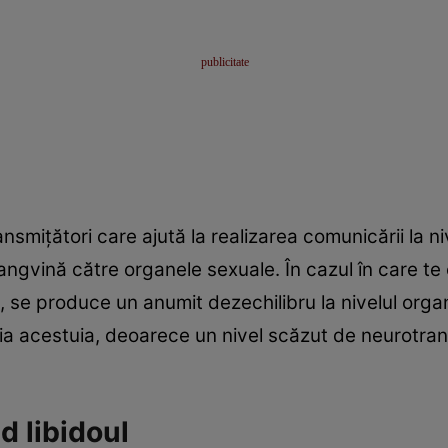
nsmiţători care ajută la realizarea comunicării la niv
sangvină către organele sexuale. În cazul în care t
 se produce un anumit dezechilibru la nivelul organi
ţia acestuia, deoarece un nivel scăzut de neurotran
d libidoul