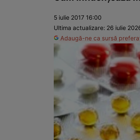
Prevenție și tratament
Remedii naturiste
Medicii răspu
5 iulie 2017 16:00
Ultima actualizare:
26 iulie 202
Adaugă-ne ca sursă preferat