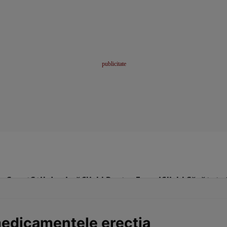
me
Sport
Stil de viață
Click! Pentru Femei
Click! Sănătate
edicamentele erecţia