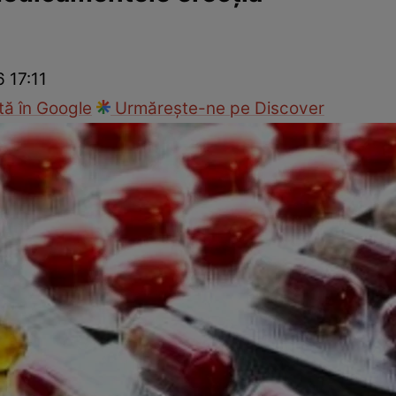
nd
Viața sexuală
Specialiști
Ce te doare?
Wellness
Famili
6 17:11
ă în Google
Urmărește-ne pe Discover