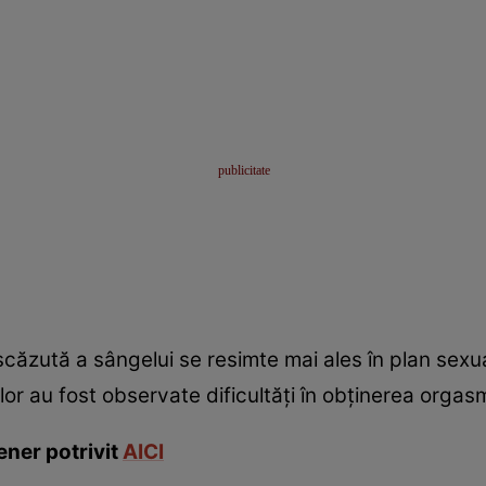
e scăzută a sângelui se resimte mai ales în plan sex
ilor au fost observate dificultăţi în obţinerea orgasm
ener potrivit
AICI