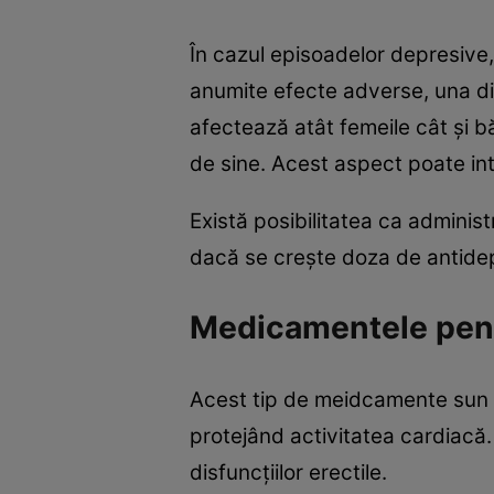
În cazul episoadelor depresive,
anumite efecte adverse, una din
afectează atât femeile cât şi b
de sine. Acest aspect poate int
Există posibilitatea ca adminis
dacă se creşte doza de antide
Medicamentele pent
Acest tip de meidcamente sun p
protejând activitatea cardiacă.
disfuncţiilor erectile.