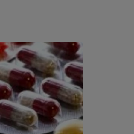
e
Psiho