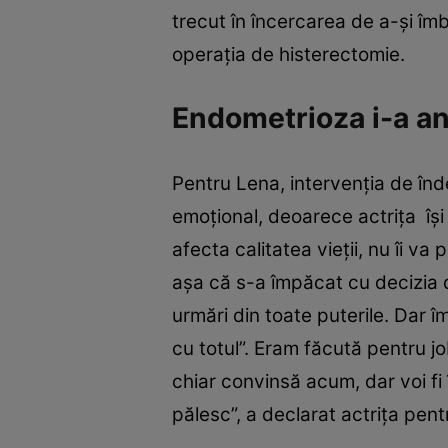
trecut în încercarea de a-şi îmb
operaţia de histerectomie.
Endometrioza i-a an
Pentru Lena, intervenţia de înd
emoţional, deoarece actriţa îşi
afecta calitatea vieţii, nu îi va
aşa că s-a împăcat cu decizia 
urmări din toate puterile. Dar
cu totul”. Eram făcută pentru jo
chiar convinsă acum, dar voi fi 
pălesc”, a declarat actriţa pen