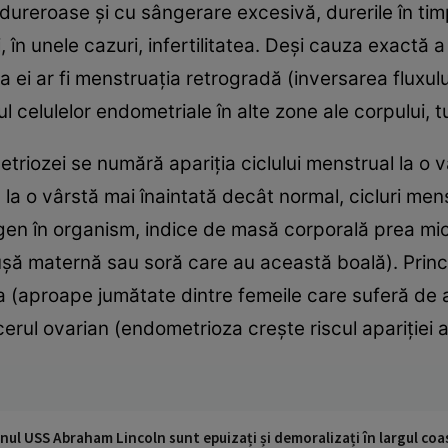
dureroase şi cu sângerare excesivă, durerile în tim
în unele cazuri, infertilitatea. Deşi cauza exactă a
ţia ei ar fi menstruaţia retrogradă (inversarea fluxu
l celulelor endometriale în alte zone ale corpului, tu
metriozei se numără apariţia ciclului menstrual la o v
 la o vârstă mai înaintată decât normal, cicluri me
ogen în organism, indice de masă corporală prea mic,
uşă maternă sau soră care au această boală). Princ
ea (aproape jumătate dintre femeile care suferă de a
erul ovarian (endometrioza creşte riscul apariţiei 
nul USS Abraham Lincoln sunt epuizați și demoralizați în largul coas