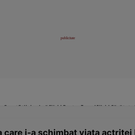
me
Sport
Stil de viață
Click! Pentru Femei
Click! Sănătate
 care i-a schimbat viaţa actriţ