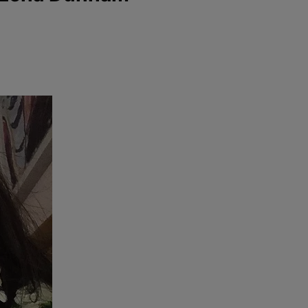
e
Psiho