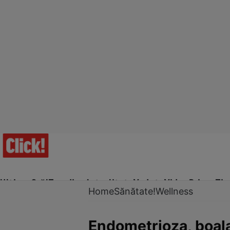
Ultima Oră!
Trending
Actualitate
Vedete
Video
Prime Ti
Home
Sănătate!
Wellness
Endometrioza, boala