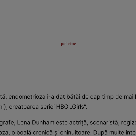
, endometrioza i-a dat bătăi de cap timp de mai bi
, creatoarea seriei HBO „Girls”.
tografe, Lena Dunham este actriţă, scenaristă, regiz
za, o boală cronică şi chinuitoare. După multe inter