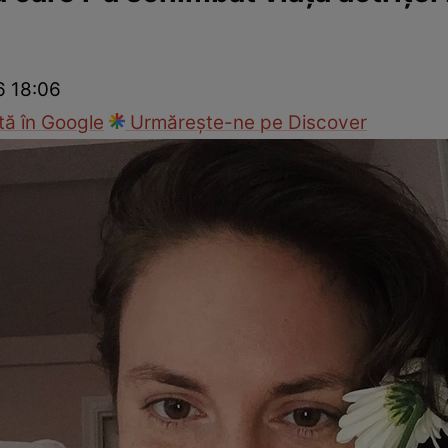
nd
Viața sexuală
Specialiști
Ce te doare?
Wellness
Famili
6 18:06
ă în Google
Urmărește-ne pe Discover