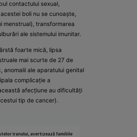
pul contactului sexual,
 acestei boli nu se cunoaşte,
lui menstrual), transformarea
lburări ale sistemului imunitar.
ârstă foarte mică, lipsa
nstruale mai scurte de 27 de
 anomalii ale aparatului genital
ipala complicaţie a
ceastă afecţiune au dificultăţi
acestui tip de cancer).
telor Iranului, avertizează familiile