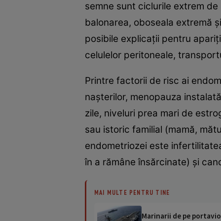
semne sunt ciclurile extrem de 
balonarea, oboseala extremă şi, 
posibile explicaţii pentru apari
celulelor peritoneale, transportu
Printre factorii de risc ai endo
naşterilor, menopauza instalată
zile, niveluri prea mari de estr
sau istoric familial (mamă, măt
endometriozei este infertilitat
în a rămâne însărcinate) şi canc
MAI MULTE PENTRU TINE
Marinarii de pe portavio