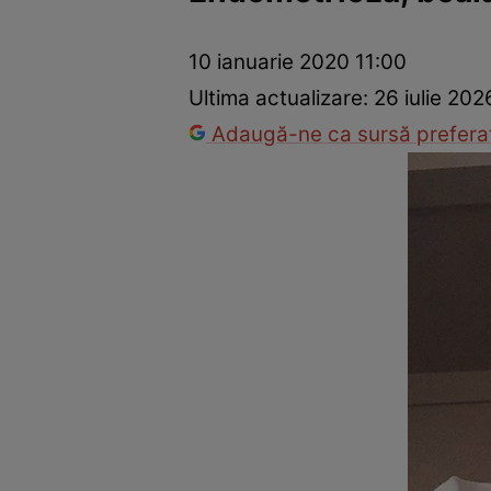
Prevenție și tratament
Remedii naturiste
Medicii răspu
10 ianuarie 2020 11:00
Ultima actualizare:
26 iulie 202
Adaugă-ne ca sursă preferat