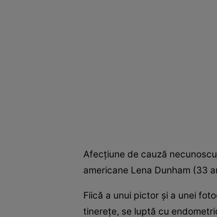
Afecţiune de cauză necunoscută
americane Lena Dunham (33 ani)
Fiică a unui pictor şi a unei fo
tinereţe, se luptă cu endometrio