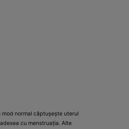
n mod normal căptuşeşte uterul
ă adesea cu menstruaţia. Alte