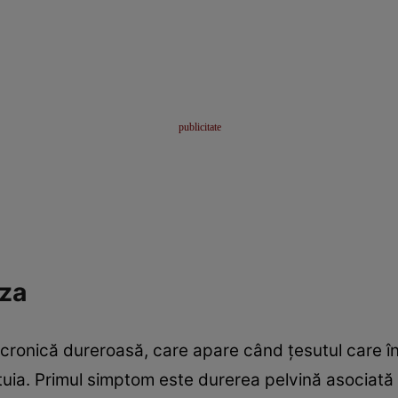
za
cronică dureroasă, care apare când ţesutul care î
stuia. Primul simptom este durerea pelvină asociat