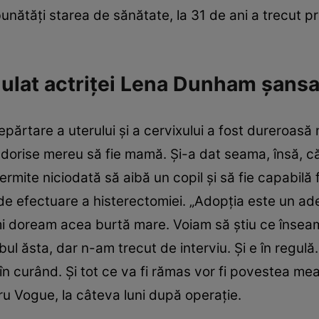
unătăţi starea de sănătate, la 31 de ani a trecut prin
ulat actriţei Lena Dunham şansa
epărtare a uterului şi a cervixului a fost dureroasă
 dorise mereu să fie mamă. Şi-a dat seama, însă, că
 permite niciodată să aibă un copil şi să fie capabilă 
de efectuare a histerectomiei. „Adopţia este un ade
 îmi doream acea burtă mare. Voiam să ştiu ce însea
bul ăsta, dar n-am trecut de interviu. Şi e în regulă
în curând. Şi tot ce va fi rămas vor fi povestea mea 
tru Vogue, la câteva luni după operaţie.