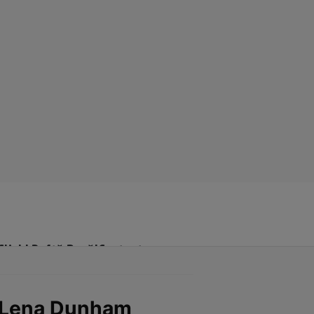
Click! Poftă Bună!
Contact
ei Lena Dunham