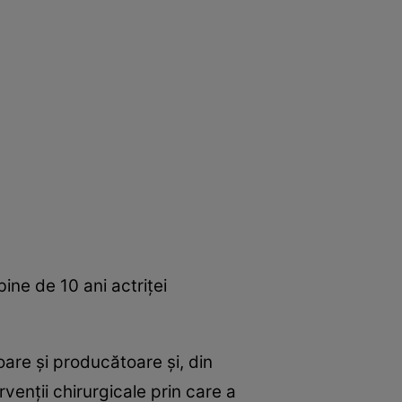
ne de 10 ani actriţei
oare şi producătoare şi, din
venţii chirurgicale prin care a