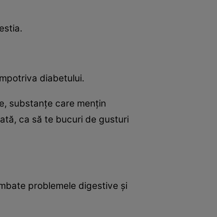
estia.
mpotriva diabetului.
ale, substanţe care menţin
ată, ca să te bucuri de gusturi
combate problemele digestive şi