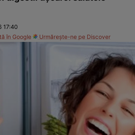
nd
Viața sexuală
Specialiști
Ce te doare?
Wellness
Famili
6 17:40
ă în Google
Urmărește-ne pe Discover