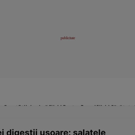
me
Sport
Stil de viață
Click! Pentru Femei
Click! Sănătate
 digestii uşoare: salatele