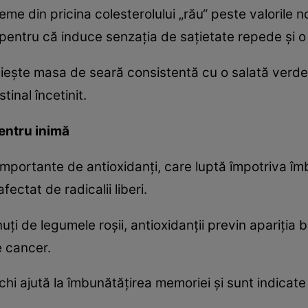
eme din pricina colesterolului „rău“ peste valorile 
 pentru că induce senzaţia de saţietate repede şi o
uieşte masa de seară consistentă cu o salată verde 
tinal încetinit.
entru inimă
importante de antioxidanţi, care luptă împotriva îmb
ectat de radicalii liberi.
nuţi de legumele roşii, antioxidanţii previn apariţia 
e cancer.
ichi ajută la îmbunătăţirea memoriei şi sunt indicate în