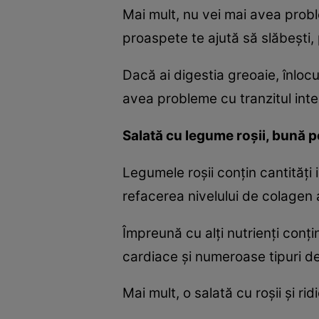
Mai mult, nu vei mai avea probl
proaspete te ajută să slăbeşti,
Dacă ai digestia greoaie, înloc
avea probleme cu tranzitul intes
Salată cu legume roşii, bună p
Legumele roşii conţin cantităţi 
refacerea nivelului de colagen af
Împreună cu alţi nutrienţi conţi
cardiace şi numeroase tipuri d
Mai mult, o salată cu roşii şi rid