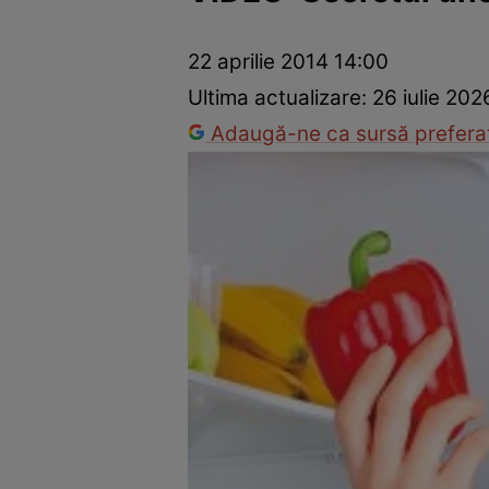
Prevenție și tratament
Remedii naturiste
Medicii răspu
22 aprilie 2014 14:00
Ultima actualizare:
26 iulie 202
Adaugă-ne ca sursă preferat