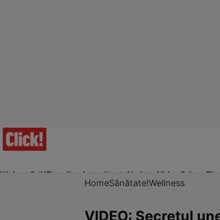
Ultima Oră!
Trending
Actualitate
Vedete
Video
Prime Ti
Home
Sănătate!
Wellness
VIDEO: Secretul unei