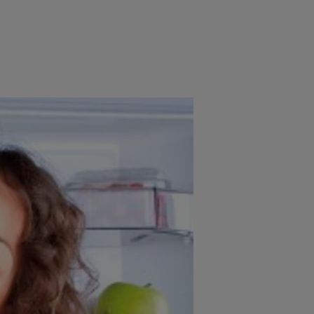
e
Psiho