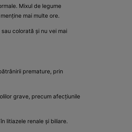
normale. Mixul de legume
 menţine mai multe ore.
sau colorată şi nu vei mai
ătrânirii premature, prin
bolilor grave, precum afecţiunile
 litiazele renale şi biliare.