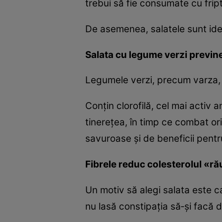
trebui să fie consumate cu frip
De asemenea, salatele sunt idea
Salata cu legume verzi previn
Legumele verzi, precum varza, s
Conţin clorofilă, cel mai activ
tinereţea, în timp ce combat or
savuroase şi de beneficii pentr
Fibrele reduc colesterolul «ră
Un motiv să alegi salata este c
nu lasă constipaţia să‑şi facă 