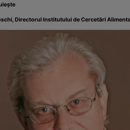
uieşte
chi, Directorul Institutului de Cercetări Aliment