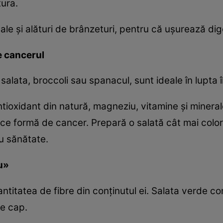
tura.
le şi alături de brânzeturi, pentru că uşurează dig
e cancerul
alata, broccoli sau spanacul, sunt ideale în lupta î
 antioxidant din natură, magneziu, vitamine şi miner
ice formă de cancer. Prepară o salată cât mai color
u sănătate.
u»
antitatea de fibre din conţinutul ei. Salata verde 
de cap.