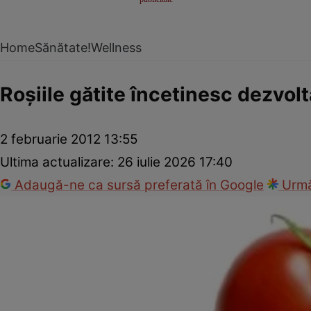
Home
Sănătate!
Wellness
Roşiile gătite încetinesc dezvol
2 februarie 2012 13:55
Ultima actualizare:
26 iulie 2026 17:40
Adaugă-ne ca sursă preferată în Google
Urmă