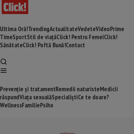
Ultima Oră!
Trending
Actualitate
Vedete
Video
Prime
Time
Sport
Stil de viață
Click! Pentru Femei
Click!
Sănătate
Click! Poftă Bună!
Contact
Prevenție și tratament
Remedii naturiste
Medicii
răspund
Viața sexuală
Specialiști
Ce te doare?
Wellness
Familie
Psiho