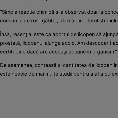
“Simpla reacţie chimică s-a observat doar la concen
consumul de roşii gătite”, afirmă directorul studiul
Însă, “esenţial este ca aportul de licopen să ajung
prostată, licopenul ajunge acolo. Am descoperit ace
certitudine dacă are aceeaşi acţiune în organism.”
De asemenea, contează şi cantitatea de licopen inge
este nevoie de mai multe studii pentru a afla cu ex