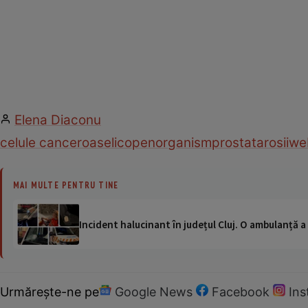
Elena Diaconu
celule canceroase
licopen
organism
prostata
rosii
we
MAI MULTE PENTRU TINE
Incident halucinant în județul Cluj. O ambulanță 
Urmărește-ne pe
Google News
Facebook
In