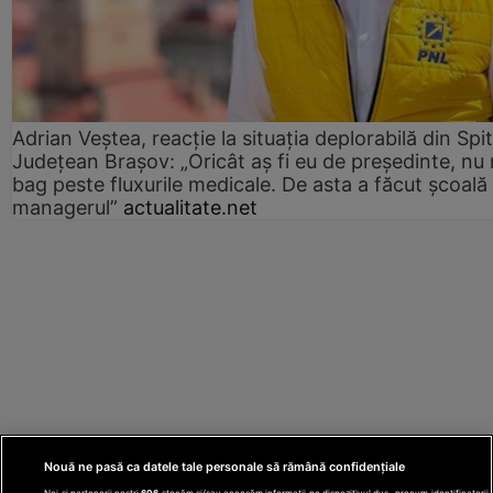
Adrian Veștea, reacție la situația deplorabilă din Spit
Județean Brașov: „Oricât aș fi eu de președinte, nu
bag peste fluxurile medicale. De asta a făcut școală
managerul”
actualitate.net
Nouă ne pasă ca datele tale personale să rămână confidențiale
Noi și partenerii noștri
606
stocăm și/sau accesăm informații pe dispozitivul dvs., precum identificatorii