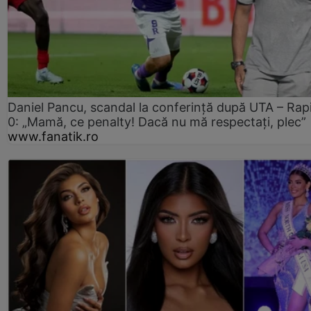
Daniel Pancu, scandal la conferință după UTA – Rap
0: „Mamă, ce penalty! Dacă nu mă respectați, plec”
www.fanatik.ro