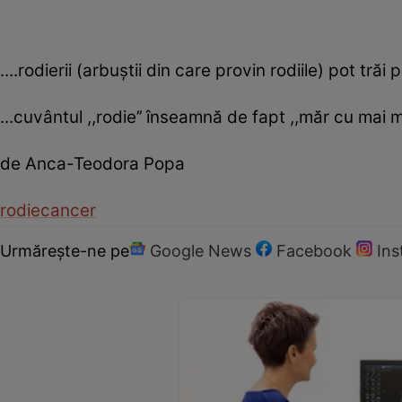
....rodierii (arbuștii din care provin rodiile) pot tră
...cuvântul ,,rodie’’ înseamnă de fapt ,,măr cu mai 
de Anca-Teodora Popa
rodie
cancer
Urmărește-ne pe
Google News
Facebook
In