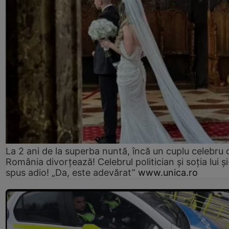
La 2 ani de la superba nuntă, încă un cuplu celebru 
România divorțează! Celebrul politician și soția lui ș
spus adio! „Da, este adevărat”
www.unica.ro