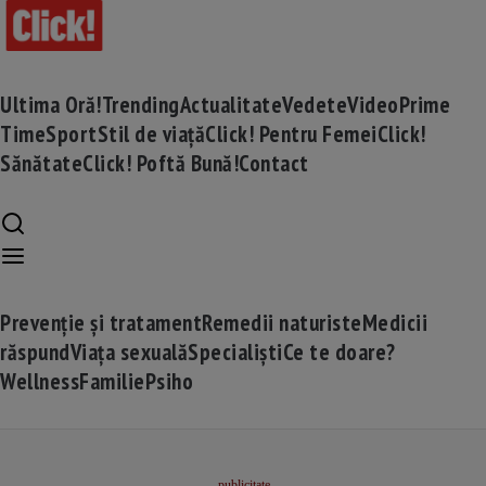
Ultima Oră!
Trending
Actualitate
Vedete
Video
Prime
Time
Sport
Stil de viață
Click! Pentru Femei
Click!
Sănătate
Click! Poftă Bună!
Contact
Prevenție și tratament
Remedii naturiste
Medicii
răspund
Viața sexuală
Specialiști
Ce te doare?
Wellness
Familie
Psiho