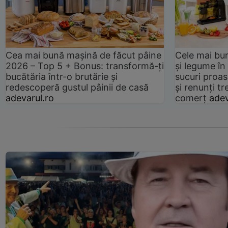
Cea mai bună mașină de făcut pâine
Cele mai bu
2026 – Top 5 + Bonus: transformă-ți
și legume în
bucătăria într-o brutărie și
sucuri proas
redescoperă gustul pâinii de casă
și renunți tr
adevarul.ro
comerț
adev