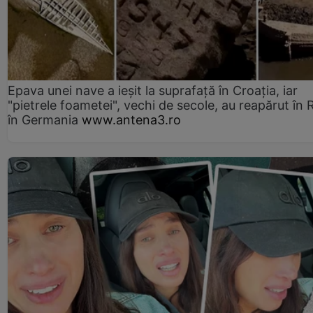
Epava unei nave a ieșit la suprafață în Croația, iar
"pietrele foametei", vechi de secole, au reapărut în R
în Germania
www.antena3.ro