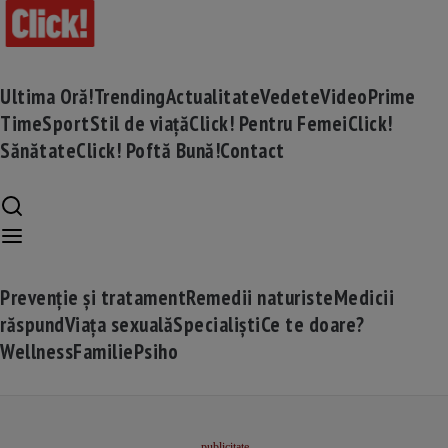
Ultima Oră!
Trending
Actualitate
Vedete
Video
Prime
Time
Sport
Stil de viață
Click! Pentru Femei
Click!
Sănătate
Click! Poftă Bună!
Contact
Prevenție și tratament
Remedii naturiste
Medicii
răspund
Viața sexuală
Specialiști
Ce te doare?
Wellness
Familie
Psiho