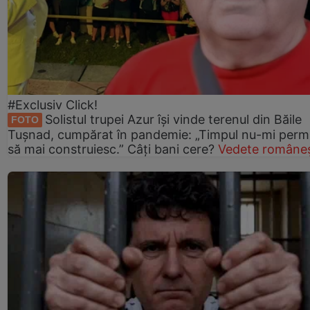
#Exclusiv Click!
Solistul trupei Azur își vinde terenul din Băile
FOTO
Tușnad, cumpărat în pandemie: „Timpul nu-mi perm
să mai construiesc.” Câți bani cere?
Vedete româneș