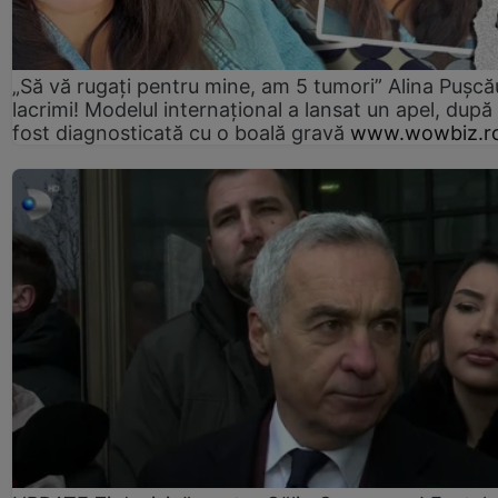
„Să vă rugați pentru mine, am 5 tumori” Alina Pușcău
lacrimi! Modelul internațional a lansat un apel, după
fost diagnosticată cu o boală gravă
www.wowbiz.r