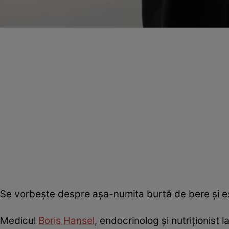
Se vorbeşte despre aşa-numita burtă de bere şi est
Medicul
Boris Hansel
, endocrinolog şi nutriţionist l