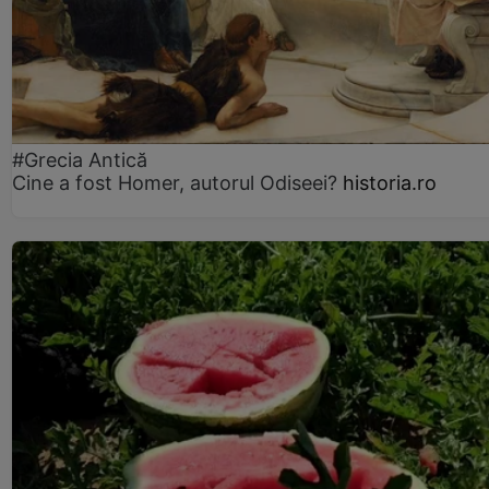
#Grecia Antică
Cine a fost Homer, autorul Odiseei?
historia.ro