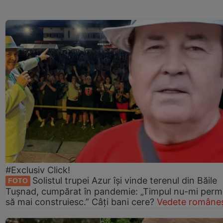
#Exclusiv Click!
Solistul trupei Azur își vinde terenul din Băile
FOTO
Tușnad, cumpărat în pandemie: „Timpul nu-mi perm
să mai construiesc.” Câți bani cere?
Vedete româneș