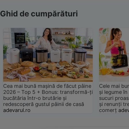
Ghid de cumpărături
Cea mai bună mașină de făcut pâine
Cele mai bu
2026 – Top 5 + Bonus: transformă-ți
și legume în
bucătăria într-o brutărie și
sucuri proas
redescoperă gustul pâinii de casă
și renunți tr
adevarul.ro
comerț
adev