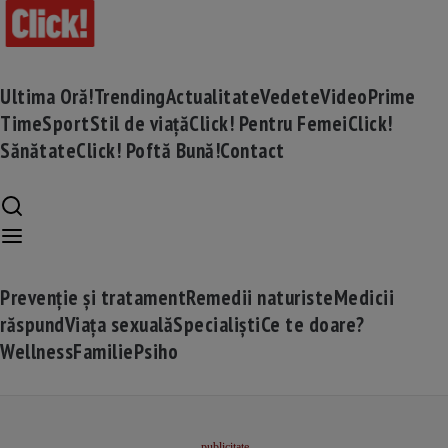
Ultima Oră!
Trending
Actualitate
Vedete
Video
Prime
Time
Sport
Stil de viață
Click! Pentru Femei
Click!
Sănătate
Click! Poftă Bună!
Contact
Prevenție și tratament
Remedii naturiste
Medicii
răspund
Viața sexuală
Specialiști
Ce te doare?
Wellness
Familie
Psiho