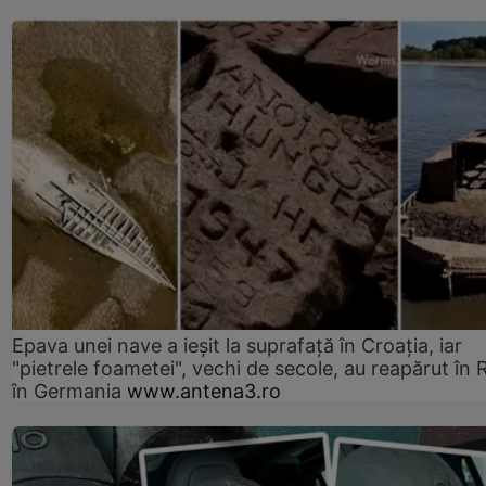
Epava unei nave a ieșit la suprafață în Croația, iar
"pietrele foametei", vechi de secole, au reapărut în R
în Germania
www.antena3.ro