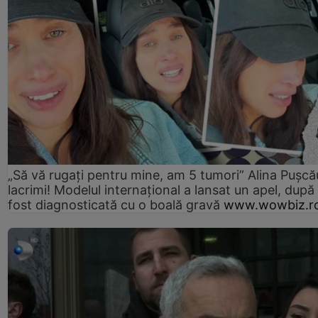
„Să vă rugați pentru mine, am 5 tumori” Alina Pușcău
lacrimi! Modelul internațional a lansat un apel, după
fost diagnosticată cu o boală gravă
www.wowbiz.r