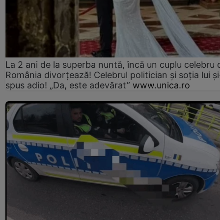
La 2 ani de la superba nuntă, încă un cuplu celebru 
România divorțează! Celebrul politician și soția lui ș
spus adio! „Da, este adevărat”
www.unica.ro