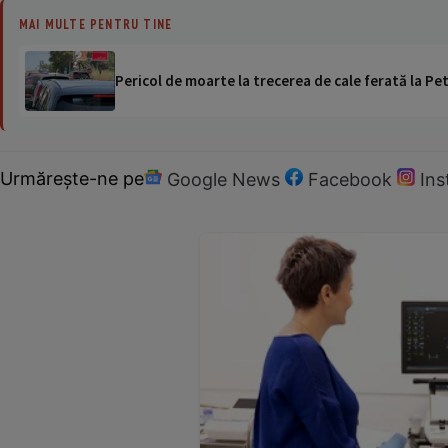
MAI MULTE PENTRU TINE
Pericol de moarte la trecerea de cale ferată la Pet
Urmărește-ne pe
Google News
Facebook
In