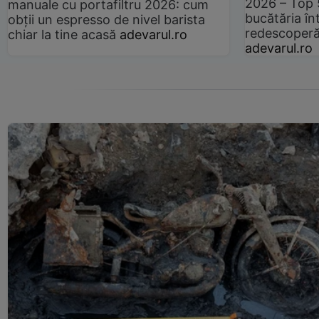
2026 – Top 
manuale cu portafiltru 2026: cum
bucătăria înt
obții un espresso de nivel barista
redescoperă 
chiar la tine acasă
adevarul.ro
adevarul.ro