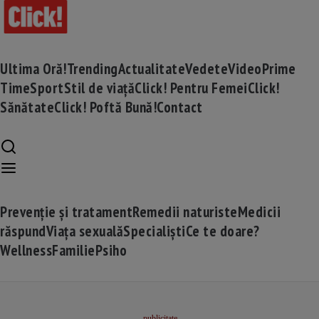
Ultima Oră!
Trending
Actualitate
Vedete
Video
Prime
Time
Sport
Stil de viață
Click! Pentru Femei
Click!
Sănătate
Click! Poftă Bună!
Contact
Prevenție și tratament
Remedii naturiste
Medicii
răspund
Viața sexuală
Specialiști
Ce te doare?
Wellness
Familie
Psiho