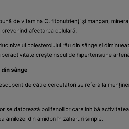
 bună de vitamina C, fitonutrienţi şi mangan, minera
i, prevenind afectarea celulară.
educ nivelul colesterolului râu din sânge şi diminue
iperactivitate creşte riscul de hipertensiune arteria
i din sânge
escoperit de către cercetători se referă la menţiner
or se datorează polifenolilor care inhibă activitate
amilozei din amidon în zaharuri simple.