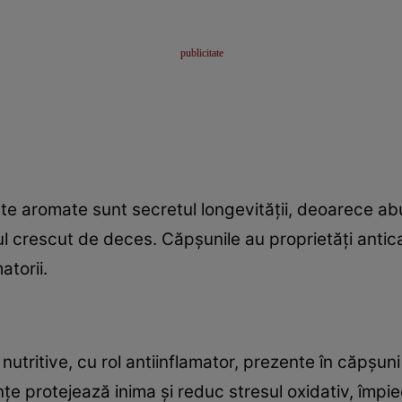
cte aromate sunt secretul longevităţii, deoarece ab
cul crescut de deces. Căpşunile au proprietăţi antic
atorii.
tritive, cu rol antiinflamator, prezente în căpşuni 
nţe protejează inima şi reduc stresul oxidativ, împ