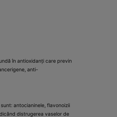
undă în antioxidanţi care previn
ancerigene, anti-
sunt: antocianinele, flavonoizii
iedicând distrugerea vaselor de