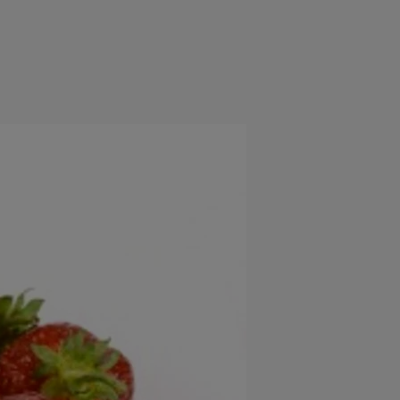
e
Psiho