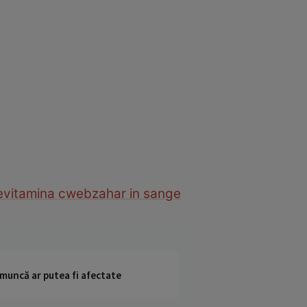
e
vitamina c
web
zahar in sange
 muncă ar putea fi afectate