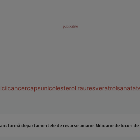
cii
cancer
capsuni
colesterol rau
resveratrol
sanatat
 transformă departamentele de resurse umane. Milioane de locuri de