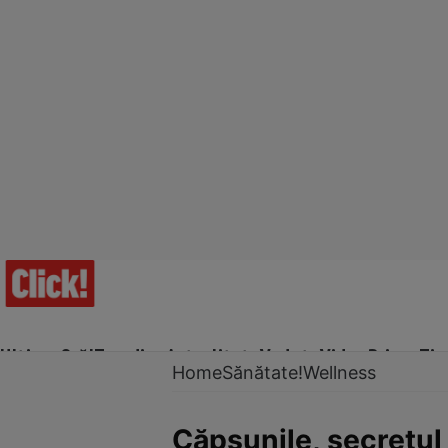
Ultima Oră!
Trending
Actualitate
Vedete
Video
Prime Ti
Home
Sănătate!
Wellness
Căpşunile, secretul 