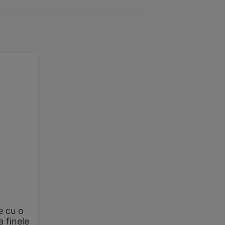
e cu o
a finele