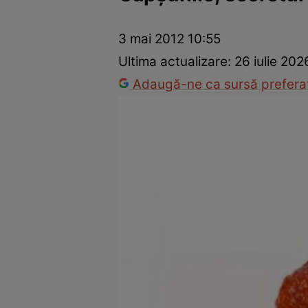
Prevenție și tratament
Remedii naturiste
Medicii răspu
3 mai 2012 10:55
Ultima actualizare:
26 iulie 202
Adaugă-ne ca sursă preferat