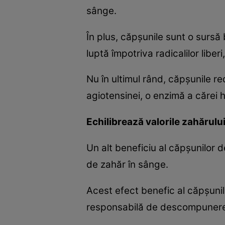
sânge.
În plus, căpşunile sunt o sursă
luptă împotriva radicalilor liber
Nu în ultimul rând, căpşunile r
agiotensinei, o enzimă a cărei h
Echilibrează valorile zahărulu
Un alt beneficiu al căpşunilor d
de zahăr în sânge.
Acest efect benefic al căpşunil
responsabilă de descompunerea 