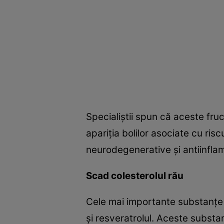
Specialiştii spun că aceste fru
apariţia bolilor asociate cu ris
neurodegenerative şi antiinflam
Scad colesterolul rău
Cele mai importante substanţe nu
şi resveratrolul. Aceste substa