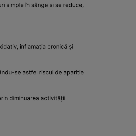
ri simple în sânge si se reduce,
idativ, inflamaţia cronică şi
ându-se astfel riscul de apariţie
rin diminuarea activităţii