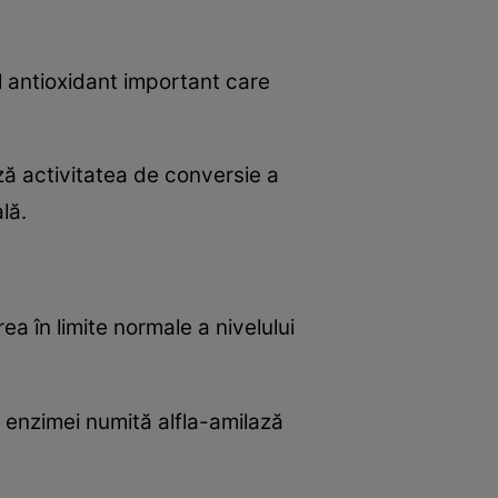
l antioxidant important care
ază activitatea de conversie a
lă.
ea în limite normale a nivelului
a enzimei numită alfla-amilază