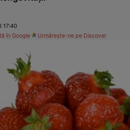
nd
Viața sexuală
Specialiști
Ce te doare?
Wellness
Famili
6 17:40
ă în Google
Urmărește-ne pe Discover