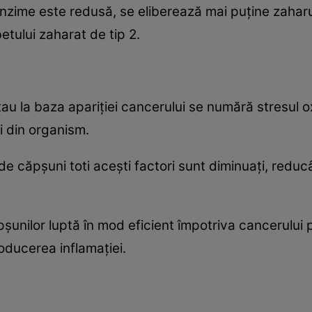
nzime este redusă, se eliberează mai puţine zaharu
betului zaharat de tip 2.
stau la baza apariţiei cancerului se numără stresul ox
i din organism.
e căpşuni toti aceşti factori sunt diminuaţi, reduc
pşunilor luptă în mod eficient împotriva cancerului p
ducerea inflamaţiei.