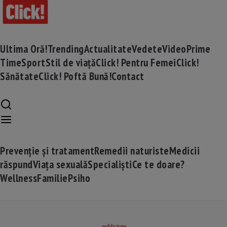
Ultima Oră!
Trending
Actualitate
Vedete
Video
Prime
Time
Sport
Stil de viață
Click! Pentru Femei
Click!
Sănătate
Click! Poftă Bună!
Contact
Prevenție și tratament
Remedii naturiste
Medicii
răspund
Viața sexuală
Specialiști
Ce te doare?
Wellness
Familie
Psiho