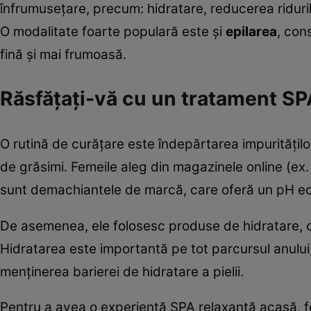
înfrumusețare, precum: hidratare, reducerea ridurilo
O modalitate foarte populară este și
epilarea
, con
fină și mai frumoasă.
Răsfățați-vă cu un tratament SP
O rutină de curățare este îndepărtarea impurităților
de grăsimi. Femeile aleg din magazinele online (ex
sunt demachiantele de marcă, care oferă un pH echil
De asemenea, ele folosesc produse de hidratare, co
Hidratarea este importantă pe tot parcursul anului, 
menținerea barierei de hidratare a pielii.
Pentru a avea o experiență SPA relaxantă acasă, fe