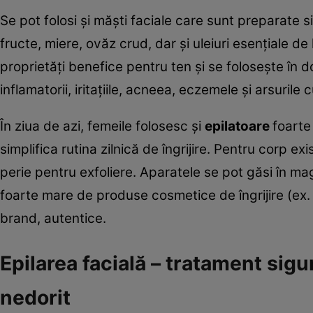
Se pot folosi și măști faciale care sunt preparate s
fructe, miere, ovăz crud, dar și uleiuri esențiale d
proprietăți benefice pentru ten și se folosește în 
inflamatorii, iritațiile, acneea, eczemele și arsurile 
În ziua de azi, femeile folosesc și
epilatoare
foarte
simplifica rutina zilnică de îngrijire. Pentru corp ex
perie pentru exfoliere. Aparatele se pot găsi în ma
foarte mare de produse cosmetice de îngrijire (ex.
brand, autentice.
Epilarea facială – tratament sigu
nedorit