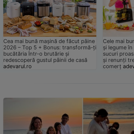
Cea mai bună mașină de făcut pâine
Cele mai bu
2026 – Top 5 + Bonus: transformă-ți
și legume în
bucătăria într-o brutărie și
sucuri proas
redescoperă gustul pâinii de casă
și renunți tr
adevarul.ro
comerț
adev