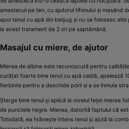
Se amestecă într-o ceaşcă laptele cu nucşoara. Se 
amestecul pe ten, cu ajutorul tifonului şi masând d
apoi tenul cu apă din belşug şi nu se folosesc alt
la acest tratament de 2 ori pe saptămână.
Masajul cu miere, de ajutor
Mierea de albine este recunoscută pentru calităţile 
curăţat foarte bine tenul cu apă caldă, apelează 1
fierbinte pentru a deschide porii şi a se înmuia stratu
Şterge bine tenul şi aplică la nivelul feţei mierea 
de punctele negre. Mierea, datorită faptului că est
Totodată, ea hrăneşte intens tenul şi ajută la comba
încearcă să foloseşti miere zaharisită.