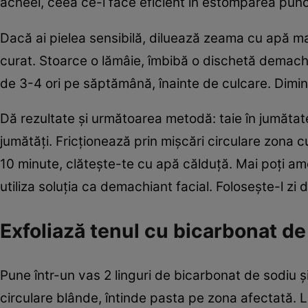
acneei, ceea ce-l face eficient în estomparea punc
Dacă ai pielea sensibilă, diluează zeama cu apă m
curat. Stoarce o lămâie, îmbibă o dischetă demachi
de 3-4 ori pe săptămână, înainte de culcare. Dimin
Dă rezultate şi următoarea metodă: taie în jumătat
jumătăţi. Fricţionează prin mişcări circulare zon
10 minute, clăteşte-te cu apă călduţă. Mai poţi am
utiliza soluţia ca demachiant facial. Foloseşte-l zi
Exfoliază tenul cu bicarbonat de
Pune într-un vas 2 linguri de bicarbonat de sodiu 
circulare blânde, întinde pasta pe zona afectată.