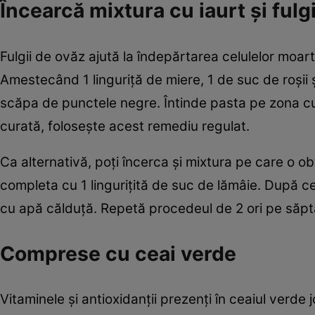
Încearcă mixtura cu iaurt şi fulg
Fulgii de ovăz ajută la îndepărtarea celulelor moarte 
Amestecând 1 linguriţă de miere, 1 de suc de roşii ş
scăpa de punctele negre. Întinde pasta pe zona cu
curată, foloseşte acest remediu regulat.
Ca alternativă, poţi încerca şi mixtura pe care o ob
completa cu 1 linguriţită de suc de lămâie. După ce 
cu apă călduţă. Repetă procedeul de 2 ori pe săp
Comprese cu ceai verde
Vitaminele şi antioxidanţii prezenţi în ceaiul verd