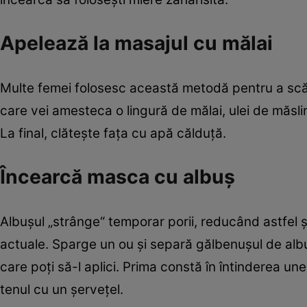
Apelează la masajul cu mălai
Multe femei folosesc această metodă pentru a scă
care vei amesteca o lingură de mălai, ulei de măsl
La final, clăteşte faţa cu apă călduţă.
Încearcă masca cu albuş
Albuşul „strânge“ temporar porii, reducând astfel şa
actuale. Sparge un ou şi separă gălbenuşul de albu
care poţi să-l aplici. Prima constă în întinderea une
tenul cu un şerveţel.