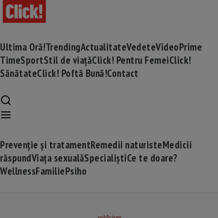
Ultima Oră!
Trending
Actualitate
Vedete
Video
Prime
Time
Sport
Stil de viață
Click! Pentru Femei
Click!
Sănătate
Click! Poftă Bună!
Contact
Prevenție și tratament
Remedii naturiste
Medicii
răspund
Viața sexuală
Specialiști
Ce te doare?
Wellness
Familie
Psiho