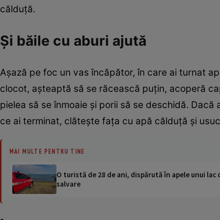
călduţă.
Şi băile cu aburi ajută
Aşază pe foc un vas încăpător, în care ai turnat ap
clocot, aşteaptă să se răcească puţin, acoperă ca
pielea să se înmoaie şi porii să se deschidă. Dacă 
ce ai terminat, clăteşte faţa cu apă călduţă şi usu
MAI MULTE PENTRU TINE
O turistă de 28 de ani, dispărută în apele unui lac 
salvare