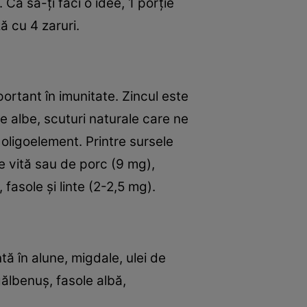
 Ca să-ţi faci o idee, 1 porţie
ă cu 4 zaruri.
ortant în imunitate. Zincul este
le albe, scuturi naturale care ne
 oligoelement. Printre sursele
e vită sau de porc (9 mg),
fasole şi linte (2-2,5 mg).
tă în alune, migdale, ulei de
 gălbenuş, fasole albă,