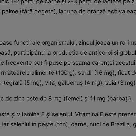
c 1-2 porţii de carne şi 2-3 porţii de lactate pe zi.
 palme (fără degete), iar una de brânză echivaleaz
se funcţii ale organismului, zincul joacă un rol imp
oasă, participând la producţia de anticorpi şi globu
ţiile frecvente pot fi puse pe seama carenţei acestui
ătoarele alimente (100 g): stridii (16 mg), ficat d
tegrală (5 mg), vită, gălbenuş (4 mg), soia (3 mg), 
lnic de zinc este de 8 mg (femei) şi 11 mg (bărbaţi).
te şi vitamina E şi seleniul. Vitamina E este prezen
iar seleniul în peşte (ton), carne, nuci de Brazilia,