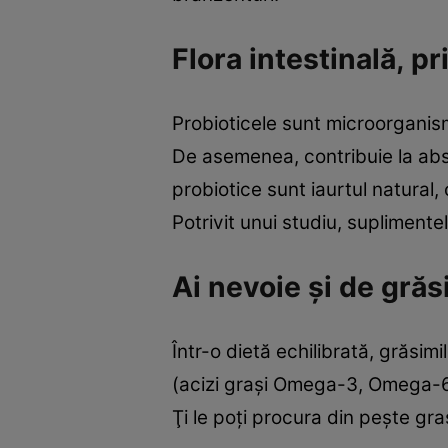
Flora intestinală, p
Probioticele sunt microorganisme
De asemenea, contribuie la abso
probiotice sunt iaurtul natural, 
Potrivit unui studiu, suplimente
Ai nevoie şi de gră
Într-o dietă echilibrată, grăsim
(acizi graşi Omega-3, Omega-6 
Ţi le poţi procura din peşte gra