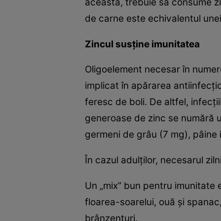
aceasta, trebuie să consume zilni
de carne este echivalentul unei
Zincul susţine imunitatea
Oligoelement necesar în numeroa
implicat în apărarea antiinfecţi
feresc de boli. De altfel, infec
generoase de zinc se numără urm
germeni de grâu (7 mg), pâine in
În cazul adulţilor, necesarul zi
Un „mix” bun pentru imunitate es
floarea-soarelui, ouă şi spanac, 
brânzenturi.