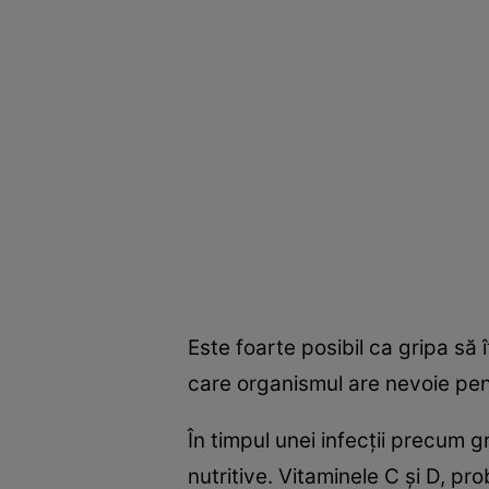
Este foarte posibil ca gripa să 
care organismul are nevoie pent
În timpul unei infecţii precum g
nutritive. Vitaminele C şi D, pr