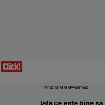
Ultima Oră!
Trending
Actualitate
Vedete
Video
Prime Ti
Home
Sănătate!
Wellness
Iată ce este bine s