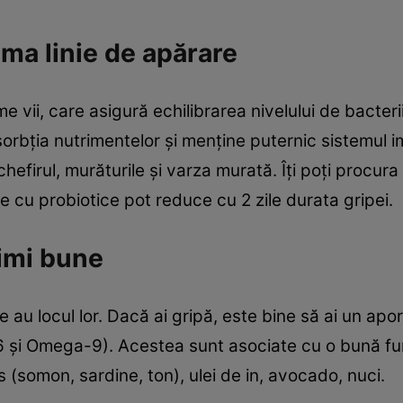
rima linie de apărare
 vii, care asigură echilibrarea nivelului de bacterii
rbţia nutrimentelor şi menţine puternic sistemul i
chefirul, murăturile şi varza murată. Îţi poţi procura
le cu probiotice pot reduce cu 2 zile durata gripei.
simi bune
ile au locul lor. Dacă ai gripă, este bine să ai un a
şi Omega-9). Acestea sunt asociate cu o bună func
s (somon, sardine, ton), ulei de in, avocado, nuci.