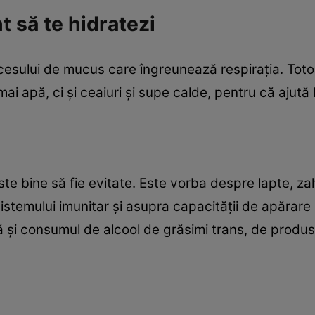
t să te hidratezi
excesului de mucus care îngreunează respiraţia. Tot
 apă, ci şi ceaiuri şi supe calde, pentru că ajută l
te bine să fie evitate. Este vorba despre lapte, zah
istemului imunitar şi asupra capacităţii de apărare
ază şi consumul de alcool de grăsimi trans, de produs