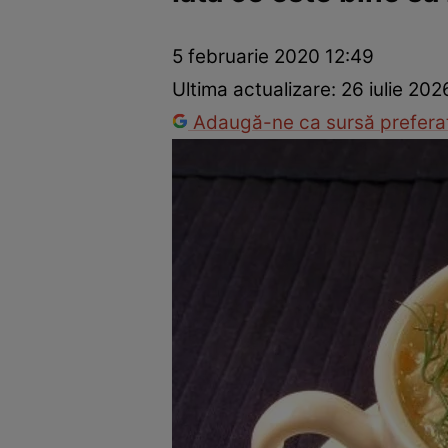
Prevenție și tratament
Remedii naturiste
Medicii răspu
5 februarie 2020 12:49
Ultima actualizare:
26 iulie 202
Adaugă-ne ca sursă preferat