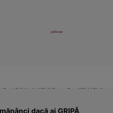
me
Sport
Stil de viață
Click! Pentru Femei
Click! Sănătate
ă mănânci dacă ai GRIPĂ