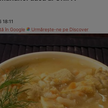
nd
Viața sexuală
Specialiști
Ce te doare?
Wellness
Famili
6 18:11
ă în Google
Urmărește-ne pe Discover