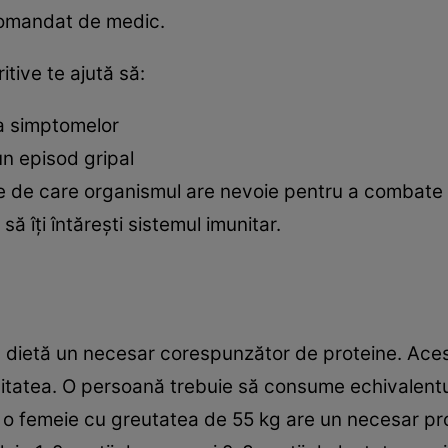
ecomandat de medic.
tive te ajută să:
ea simptomelor
n episod gripal
nţe de care organismul are nevoie pentru a combate 
i să îţi întăreşti sistemul imunitar.
in dietă un necesar corespunzător de proteine. Ace
nitatea. O persoană trebuie să consume echivalentu
 o femeie cu greutatea de 55 kg are un necesar pr