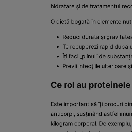
hidratare şi de tratamentul r
O dietă bogată în elemente nutri
Reduci durata şi gravitat
Te recuperezi rapid după u
Îţi faci „plinul“ de substa
Previi infecţiile ulterioare ş
Ce rol au proteinele
Este important să îţi procuri d
anticorpi, susţinând astfel imu
kilogram corporal. De exemplu,