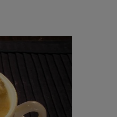
e
Psiho