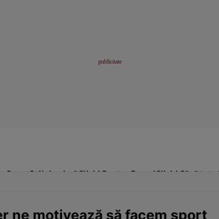
me
Sport
Stil de viață
Click! Pentru Femei
Click! Sănătate
er ne motivează să facem sport