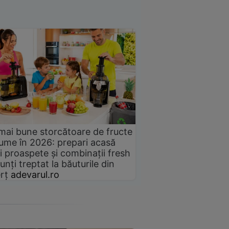
mai bune storcătoare de fructe
gume în 2026: prepari acasă
i proaspete și combinații fresh
unți treptat la băuturile din
rț
adevarul.ro