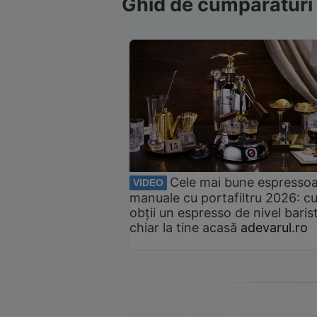
Ghid de cumpărături
Cele mai bune espresso
VIDEO
manuale cu portafiltru 2026: c
obții un espresso de nivel baris
chiar la tine acasă
adevarul.ro