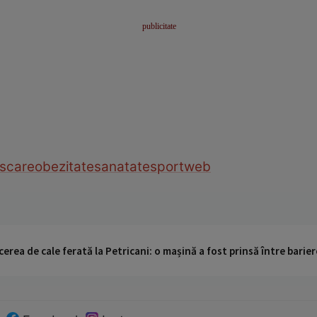
scare
obezitate
sanatate
sport
web
cerea de cale ferată la Petricani: o mașină a fost prinsă între barier