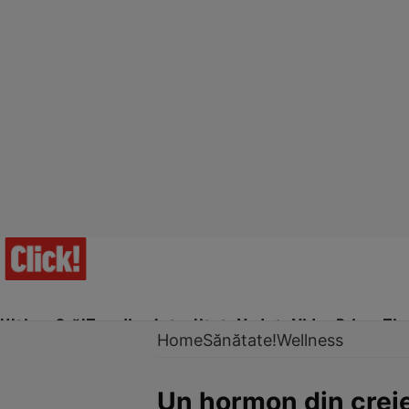
Ultima Oră!
Trending
Actualitate
Vedete
Video
Prime Ti
Home
Sănătate!
Wellness
Un hormon din crei