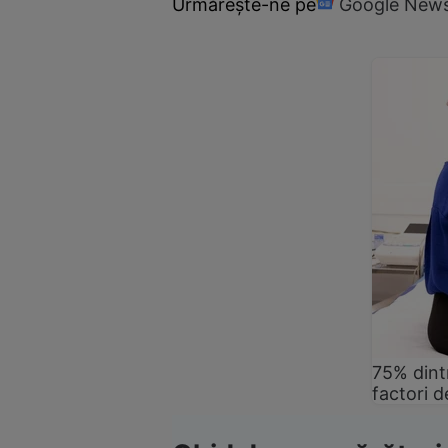
Urmărește-ne pe
Google New
75% dintr
factori d