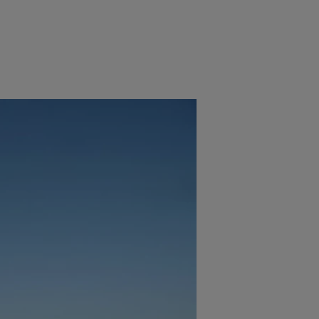
e
Psiho