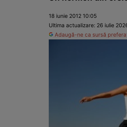
Prevenție și tratament
Remedii naturiste
Medicii răspu
18 iunie 2012 10:05
Ultima actualizare:
26 iulie 202
Adaugă-ne ca sursă preferat