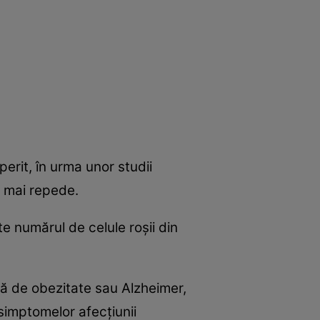
perit, în urma unor studii
e mai repede.
e numărul de celule roşii din
ă de obezitate sau Alzheimer,
 simptomelor afecţiunii