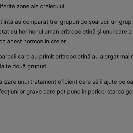
erite zone ale creierului.
ştiinţă au comparat trei grupuri de şoareci: un grup 
ectat cu hormonul uman eritropoietină şi unul care a
e acest hormon în creier.
oarecii care au primit eritropoietină au alergat mai 
lalte două grupuri.
alizare unui tratament eficient care să îi ajute pe 
ecţiunilor grave care pot pune în pericol starea g