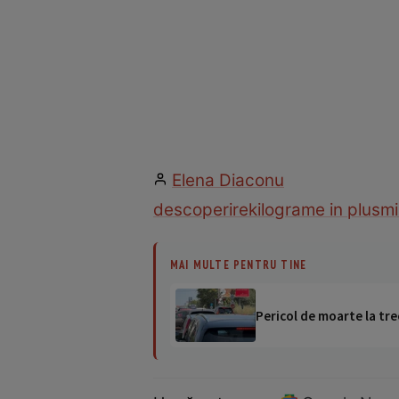
Elena Diaconu
descoperire
kilograme in plus
mi
MAI MULTE PENTRU TINE
Pericol de moarte la tre