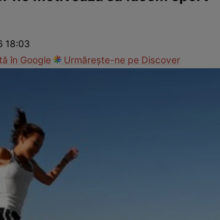
nd
Viața sexuală
Specialiști
Ce te doare?
Wellness
Famili
6 18:03
ă în Google
Urmărește-ne pe Discover