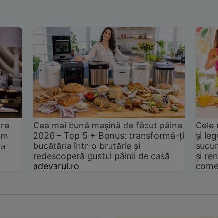
are
Cea mai bună mașină de făcut pâine
Cele 
2026 – Top 5 + Bonus: transformă-ți
și le
um
bucătăria într-o brutărie și
sucur
ta
redescoperă gustul pâinii de casă
și ren
adevarul.ro
come