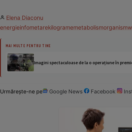
Elena Diaconu
energie
infometare
kilograme
metabolism
organism
w
MAI MULTE PENTRU TINE
Imagini spectaculoase de la o operațiune în premie
Urmărește-ne pe
Google News
Facebook
In