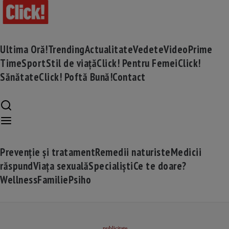
Ultima Oră!
Trending
Actualitate
Vedete
Video
Prime
Time
Sport
Stil de viață
Click! Pentru Femei
Click!
Sănătate
Click! Poftă Bună!
Contact
Prevenție și tratament
Remedii naturiste
Medicii
răspund
Viața sexuală
Specialiști
Ce te doare?
Wellness
Familie
Psiho