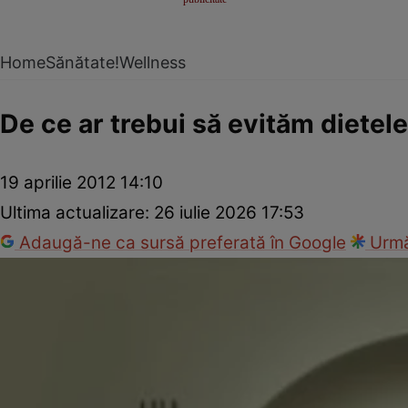
Home
Sănătate!
Wellness
De ce ar trebui să evităm dietel
19 aprilie 2012 14:10
Ultima actualizare:
26 iulie 2026 17:53
Adaugă-ne ca sursă preferată în Google
Urmă