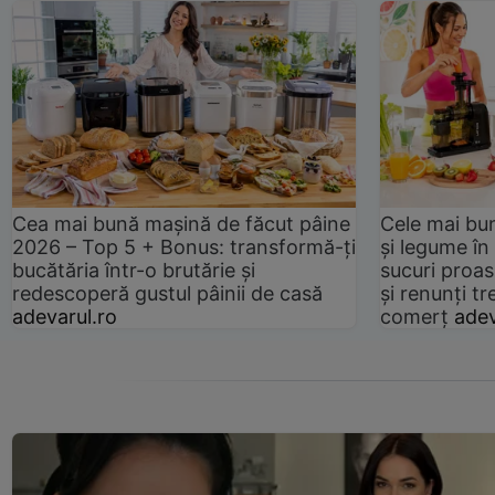
Cea mai bună mașină de făcut pâine
Cele mai bu
2026 – Top 5 + Bonus: transformă-ți
și legume în
bucătăria într-o brutărie și
sucuri proas
redescoperă gustul pâinii de casă
și renunți tr
adevarul.ro
comerț
adev