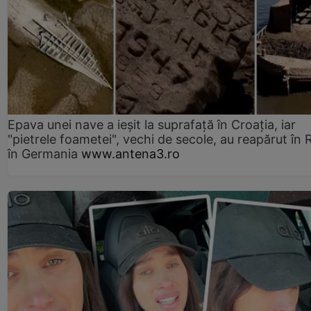
Epava unei nave a ieșit la suprafață în Croația, iar
"pietrele foametei", vechi de secole, au reapărut în R
în Germania
www.antena3.ro