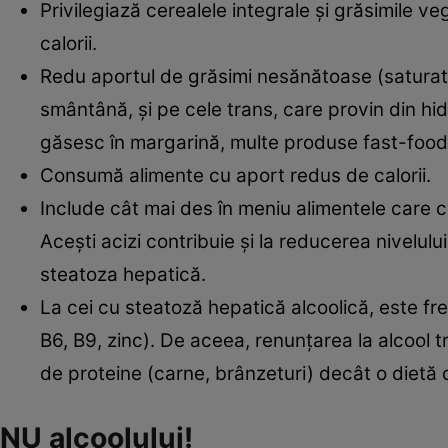
Privilegiază cerealele integrale şi grăsimile ve
calorii.
Redu aportul de grăsimi nesănătoase (saturate
smântână, şi pe cele trans, care provin din hid
găsesc în margarină, multe produse fast-food şi d
Consumă alimente cu aport redus de calorii.
Include cât mai des în meniu alimentele care c
Aceşti acizi contribuie şi la reducerea nivelulu
steatoza hepatică.
La cei cu steatoză hepatică alcoolică, este fr
B6, B9, zinc). De aceea, renunţarea la alcool t
de proteine (carne, brânzeturi) decât o dietă 
NU alcoolului!