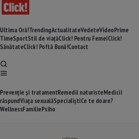
Ultima Oră!
Trending
Actualitate
Vedete
Video
Prime
Time
Sport
Stil de viață
Click! Pentru Femei
Click!
Sănătate
Click! Poftă Bună!
Contact
Prevenție și tratament
Remedii naturiste
Medicii
răspund
Viața sexuală
Specialiști
Ce te doare?
Wellness
Familie
Psiho