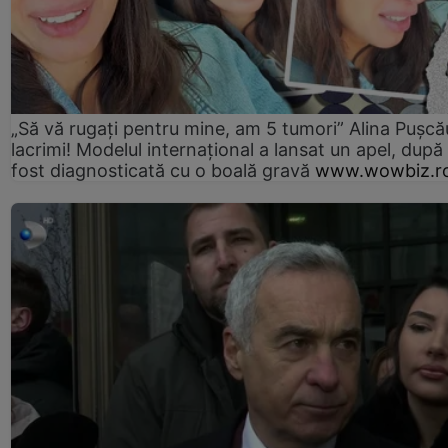
„Să vă rugați pentru mine, am 5 tumori” Alina Pușcău
lacrimi! Modelul internațional a lansat un apel, după
fost diagnosticată cu o boală gravă
www.wowbiz.r