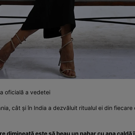
 oficială a vedetei
, cât şi în India a dezvăluit ritualul ei din fiecare 
ecare dimineaţă este să beau un pahar cu apa caldă