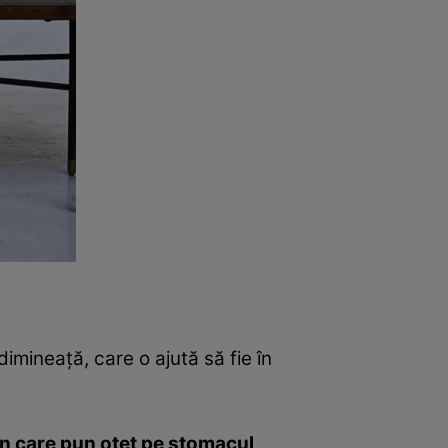
dimineață, care o ajută să fie în
 în care pun oţet pe stomacul