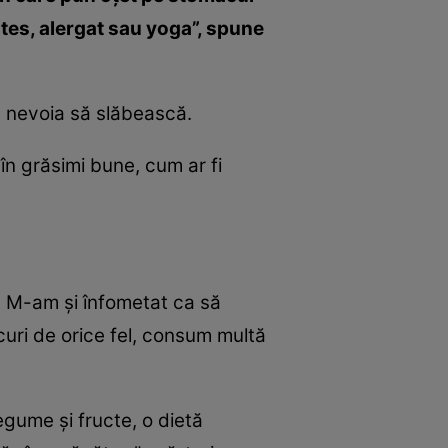
lates, alergat sau yoga”, spune
e nevoia să slăbească.
n grăsimi bune, cum ar fi
ă. M-am şi înfometat ca să
curi de orice fel, consum multă
gume şi fructe, o dietă