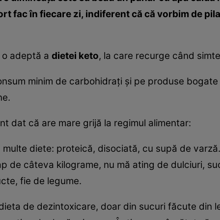
ort fac în fiecare zi, indiferent că că vorbim de pi
e o adeptă a
dietei keto
, la care recurge când simt
nsum minim de carbohidraţi şi pe produse bogate î
ne.
t dat că are mare grijă la regimul alimentar:
t multe diete: proteică, disociată, cu supă de varz
ap de câteva kilograme, nu mă ating de dulciuri, su
ucte, fie de legume.
eta de dezintoxicare, doar din sucuri făcute din le