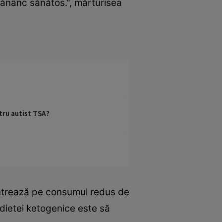
mănânc sănătos.", mărturisea
ctru autist TSA?
entrează pe consumul redus de
 dietei ketogenice este să