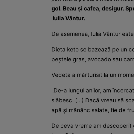
gol. Beau şi cafea, desigur. Sp
Iulia Vântur.
De asemenea, Iulia Vântur est
Dieta keto se bazează pe un co
peştele gras, avocado sau car
Vedeta a mărturisit la un momen
„De-a lungul anilor, am încerca
slăbesc. (...) Dacă vreau să sc
apă şi mănânc salate, fie de fr
De ceva vreme am descoperit di