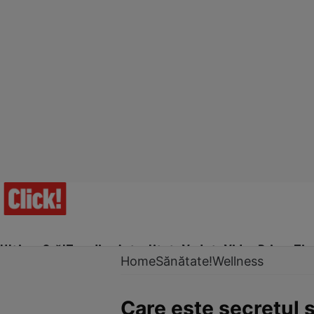
Ultima Oră!
Trending
Actualitate
Vedete
Video
Prime Ti
Home
Sănătate!
Wellness
Care este secretul s