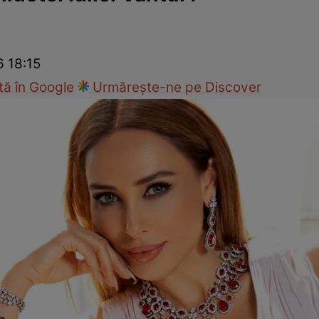
nd
Viața sexuală
Specialiști
Ce te doare?
Wellness
Famili
6 18:15
ă în Google
Urmărește-ne pe Discover