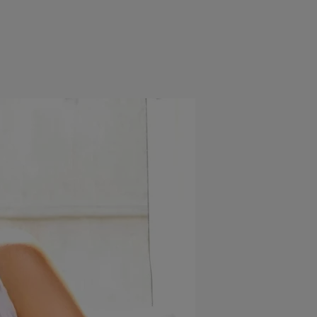
e
Psiho