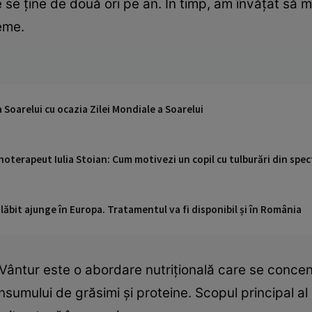
se ţine de două ori pe an. În timp, am învăţat să 
eme.
a Soarelui cu ocazia Zilei Mondiale a Soarelui
sihoterapeut Iulia Stoian: Cum motivezi un copil cu tulburări din spe
ăbit ajunge în Europa. Tratamentul va fi disponibil și în România
a Vântur este o abordare nutrițională care se conc
nsumului de grăsimi și proteine. Scopul principal al