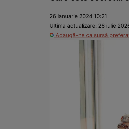
Prevenție și tratament
Remedii naturiste
Medicii răspu
26 ianuarie 2024 10:21
Ultima actualizare:
26 iulie 202
Adaugă-ne ca sursă preferat