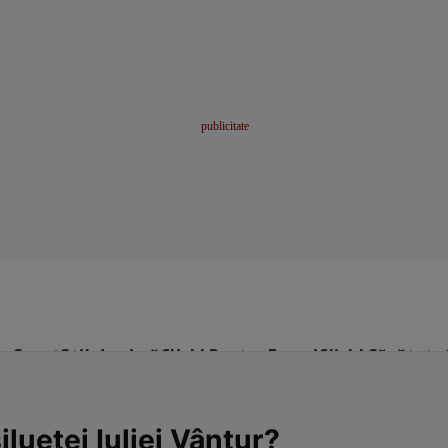
me
Sport
Stil de viață
Click! Pentru Femei
Click! Sănătate
iluetei Iuliei Vântur?